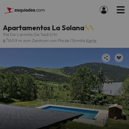
Apartamentos La Solana
Pla De L'ermita De Taüll S/N
165.9 m zum Zentrum von Pla de l'Ermita
Karte