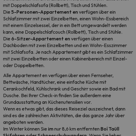
mit Doppelschlafsofa (Rollbett), Tisch und Stühlen.
Die
5-Personen-Appartement en
verfügen über ein
Schlafzimmer mit zwei Einzelbetten, einen Wohn-Essbereich
mit einem Einzelsessel, der in ein Bett umgewandelt werden
kann, eine Doppelschlafcouch (Rollbett), Tisch und Stühle.
Die
6-Sitzer-Appartement en
verfügen über einen
Dachboden mit zwei Einzelbetten und ein Wohn-Esszimmer
mit Schlafsofa. Je nach Appartement gibt es ein Schlafzimmer
mit zwei Einzelbetten oder einen Kabinenbereich mit Einzel-
oder Doppelbetten.
Alle Appartement en verfügen über einen Fernseher,
Bettwäsche, Handtücher, eine einfache Küche mit
Cerankochfeld, Kühlschrank und Geschirr sowie ein Bad mit
Dusche. Bei Ihrer Check-in finden Sie außerdem eine
Grundausstattung an Küchenutensilien vor.
Wenn es etwas gibt, das dieses Reiseziel auszeichnet, dann
sind es die zahlreichen Aktivitäten, die das ganze Jahr über
angeboten werden.
Im Winter können Sie
im
nur 8,6 km entfernten
Boí Taüll
Skifahren oder Schneeschuhwandern
. Wenn Sie lieber