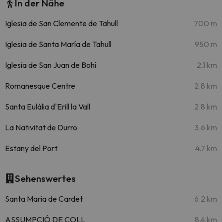
In der Nähe
Iglesia de San Clemente de Tahull
700 m
Iglesia de Santa María de Tahull
950 m
Iglesia de San Juan de Bohí
2.1 km
Romanesque Centre
2.8 km
Santa Eulàlia d'Erill la Vall
2.8 km
La Nativitat de Durro
3.6 km
Estany del Port
4.7 km
Sehenswertes
Santa Maria de Cardet
6.2 km
ASSUMPCIÓ DE COLL
8.4 km