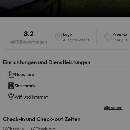
8.2
Lage
Preis-Lei
Ausgezeichnet
Sehr gut
403 Bewertungen
​Einrichtungen und Dienstleistungen
Haustiere
Skischrank
Wifi und Internet
Alle sehen
Check-in und Check-out Zeiten
Check-In
Check-out