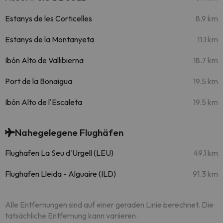
Estanys de les Corticelles
8.9 km
Estanys de la Montanyeta
11.1 km
Ibón Alto de Vallibierna
18.7 km
Port de la Bonaigua
19.5 km
Ibón Alto de l'Escaleta
19.5 km
Nahegelegene Flughäfen
Flughafen La Seu d'Urgell (LEU)
49.1 km
Flughafen Lleida - Alguaire (ILD)
91.3 km
Alle Entfernungen sind auf einer geraden Linie berechnet. Die
tatsächliche Entfernung kann variieren.