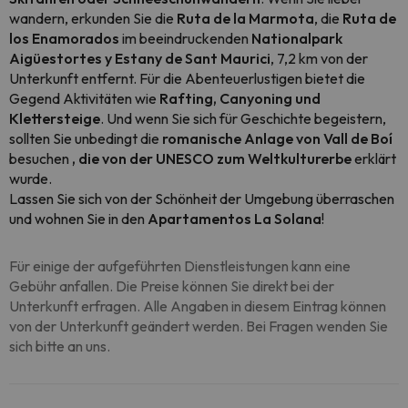
wandern, erkunden Sie die
Ruta de la Marmota
, die
Ruta de
los Enamorados
im beeindruckenden
Nationalpark
Aigüestortes y Estany de Sant Maurici
, 7,2 km von der
Unterkunft entfernt. Für die Abenteuerlustigen bietet die
Gegend Aktivitäten wie
Rafting, Canyoning und
Klettersteige
. Und wenn Sie sich für Geschichte begeistern,
sollten Sie unbedingt die
romanische Anlage von Vall de Boí
besuchen
, die
von der UNESCO zum Weltkulturerbe
erklärt
wurde.
Lassen Sie sich von der Schönheit der Umgebung überraschen
und wohnen Sie in den
Apartamentos La Solana
!
Für einige der aufgeführten Dienstleistungen kann eine
Gebühr anfallen. Die Preise können Sie direkt bei der
Unterkunft erfragen. Alle Angaben in diesem Eintrag können
von der Unterkunft geändert werden. Bei Fragen wenden Sie
sich bitte an uns.