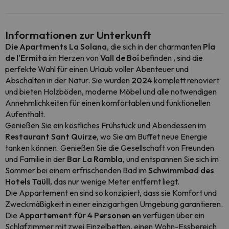
Informationen zur Unterkunft
Die Apartments La Solana
, die sich in der charmanten
Pla
de l'Ermita
im Herzen von
Vall de Boí
befinden
,
sind die
perfekte Wahl für einen Urlaub voller Abenteuer und
Abschalten in der Natur. Sie wurden
2024
komplett renoviert
und bieten Holzböden, moderne Möbel und alle notwendigen
Annehmlichkeiten für einen komfortablen und funktionellen
Aufenthalt.
Genießen Sie ein köstliches Frühstück und Abendessen im
Restaurant Sant Quirze
, wo Sie am Buffet neue Energie
tanken können. Genießen Sie die Gesellschaft von Freunden
und Familie in der
Bar La Rambla
, und entspannen Sie sich im
Sommer bei einem erfrischenden Bad im
Schwimmbad des
Hotels Taüll,
das nur wenige Meter entfernt liegt.
Die Appartement en sind so konzipiert, dass sie Komfort und
Zweckmäßigkeit in einer einzigartigen Umgebung garantieren.
Die
Appartement für 4 Personen en
verfügen über ein
Schlafzimmer mit zwei Einzelbetten, einen Wohn-Essbereich