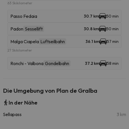
63 Skikilometer
Passo Fedaia
30.7 km
50 min
Padon
Sessellift
30.8 km
50 min
Malga Ciapela
Luftseilbahn
36.1 km
57 min
27 Skikilometer
Ronchi - Valbona
Gondelbahn
37.2 km
58 min
Die Umgebung von Plan de Gralba
In der Nähe
Sellapass
3 km