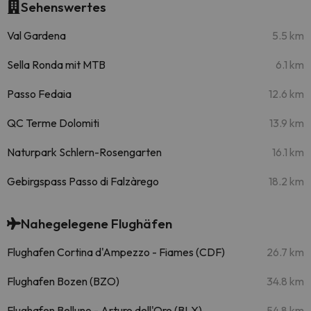
Sehenswertes
Val Gardena
5.5 km
Sella Ronda mit MTB
6.1 km
Passo Fedaia
12.6 km
QC Terme Dolomiti
13.9 km
Naturpark Schlern-Rosengarten
16.1 km
Gebirgspass Passo di Falzàrego
18.2 km
Nahegelegene Flughäfen
Flughafen Cortina d'Ampezzo - Fiames (CDF)
26.7 km
Flughafen Bozen (BZO)
34.8 km
Flughafen Belluno - Arturo dell'Oro (BLX)
54.8 km