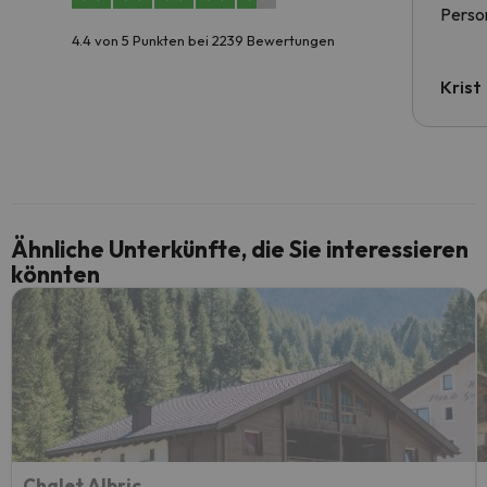
Person
4.4 von 5 Punkten bei 2239 Bewertungen
Krist
Ähnliche Unterkünfte, die Sie interessieren
könnten
Chalet Albric