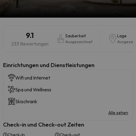
9.1
Sauberkeit
Lage
Ausgezeichnet
Ausgezei
233 Bewertungen
​Einrichtungen und Dienstleistungen
Wifi und Internet
Spa und Wellness
Skischrank
Alle sehen
Check-in und Check-out Zeiten
Check-In
Check-out