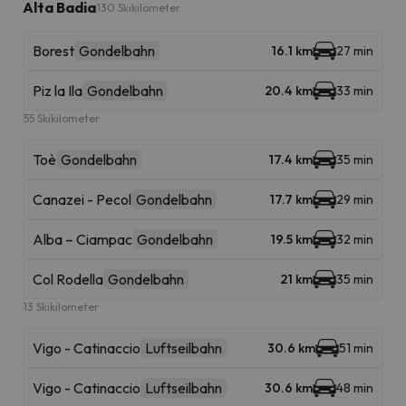
Alta Badia
130 Skikilometer
Borest
Gondelbahn
16.1 km
27 min
Piz la Ila
Gondelbahn
20.4 km
33 min
55 Skikilometer
Toè
Gondelbahn
17.4 km
35 min
Canazei - Pecol
Gondelbahn
17.7 km
29 min
Alba – Ciampac
Gondelbahn
19.5 km
32 min
Col Rodella
Gondelbahn
21 km
35 min
13 Skikilometer
Vigo - Catinaccio
Luftseilbahn
30.6 km
51 min
Vigo - Catinaccio
Luftseilbahn
30.6 km
48 min