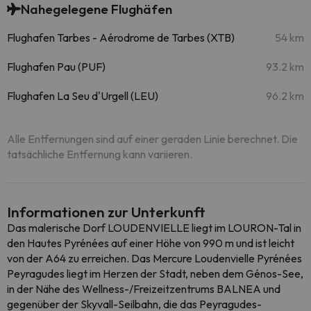
Nahegelegene Flughäfen
Flughafen Tarbes - Aérodrome de Tarbes (XTB)
54 km
Flughafen Pau (PUF)
93.2 km
Flughafen La Seu d'Urgell (LEU)
96.2 km
Alle Entfernungen sind auf einer geraden Linie berechnet. Die
tatsächliche Entfernung kann variieren.
Informationen zur Unterkunft
Das malerische Dorf LOUDENVIELLE liegt im LOURON-Tal in
den Hautes Pyrénées auf einer Höhe von 990 m und ist leicht
von der A64 zu erreichen. Das Mercure Loudenvielle Pyrénées
Peyragudes liegt im Herzen der Stadt, neben dem Génos-See,
in der Nähe des Wellness-/Freizeitzentrums BALNEA und
gegenüber der Skyvall-Seilbahn, die das Peyragudes-