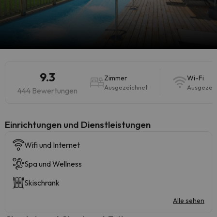
9.3
Zimmer
Wi-Fi
Ausgezeichnet
Ausgezei
444 Bewertungen
​Einrichtungen und Dienstleistungen
Wifi und Internet
Spa und Wellness
Skischrank
Alle sehen