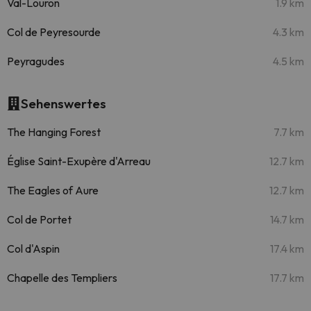
Val-Louron
1.9 km
Col de Peyresourde
4.3 km
Peyragudes
4.5 km
Sehenswertes
The Hanging Forest
7.7 km
Église Saint-Exupère d'Arreau
12.7 km
The Eagles of Aure
12.7 km
Col de Portet
14.7 km
Col d'Aspin
17.4 km
Chapelle des Templiers
17.7 km