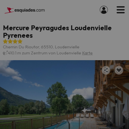
Mercure Peyragudes Loudenvielle
Pyrenees
Chemin Du Rioutor, 65510, Loudenvielle
410.1 m zum Zentrum von Loudenvielle
Karte