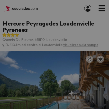
Mercure Peyragudes Loudenvielle
Pyrenees
Chemin Du Rioutor, 65510, Loudenvielle
A 410.1 m dal centro di Loudenvielle
Visualizza sulla mappa