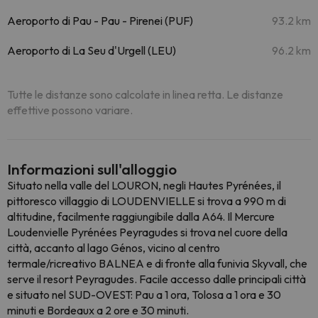
Aeroporto di Pau - Pau - Pirenei (PUF)
93.2 km
Aeroporto di La Seu d'Urgell (LEU)
96.2 km
Tutte le distanze sono calcolate in linea retta. Le distanze
effettive possono variare.
Informazioni sull'alloggio
Situato nella valle del LOURON, negli Hautes Pyrénées, il
pittoresco villaggio di LOUDENVIELLE si trova a 990 m di
altitudine, facilmente raggiungibile dalla A64. Il Mercure
Loudenvielle Pyrénées Peyragudes si trova nel cuore della
città, accanto al lago Génos, vicino al centro
termale/ricreativo BALNEA e di fronte alla funivia Skyvall, che
serve il resort Peyragudes. Facile accesso dalle principali città
e situato nel SUD-OVEST: Pau a 1 ora, Tolosa a 1 ora e 30
minuti e Bordeaux a 2 ore e 30 minuti.