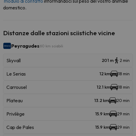
modulo di contatto
informandoci sul peso del vostro animale
domestico.
Distanze dalle stazioni sciistiche vicine
Peyragudes
60 km sciabili
Skyvall
201 m
2 min
Le Serias
12 km
18 min
Carrousel
12.1 km
18 min
Plateau
13.2 km
20 min
Privilège
15.9 km
29 min
Cap de Pales
15.9 km
29 min