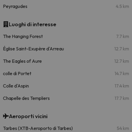
Peyragudes
4.5 km
Luoghi di interesse
The Hanging Forest
7.7 km
Église Saint-Exupère d'Arreau
12.7 km
The Eagles of Aure
12.7 km
colle di Portet
14.7 km
Colle d'Aspin
17.4 km
Chapelle des Templiers
17.7 km
Aeroporti vicini
Tarbes (XTB-Aeroporto di Tarbes)
54 km