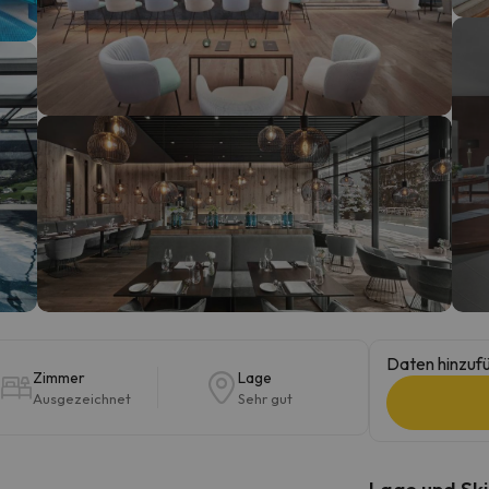
erirrt. Sobald er seinen Kompass gefunden hat, wird er zurück sein.
Daten hinzufü
Zimmer
Lage
Ausgezeichnet
Sehr gut
Lage und Ski