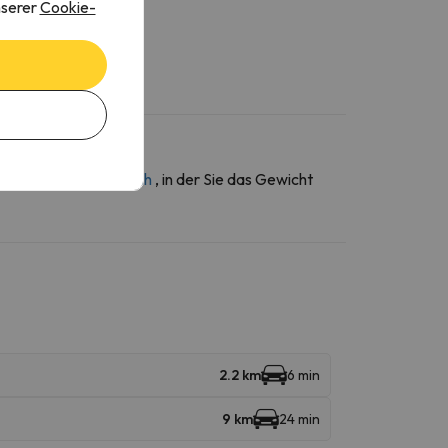
nserer
Cookie-
ber den
Kontaktbereich
, in der Sie das Gewicht
2.2 km
6 min
9 km
24 min