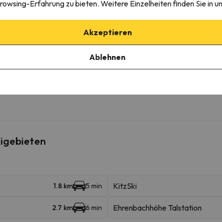
rowsing-Erfahrung zu bieten. Weitere Einzelheiten finden Sie in u
rkplatz mit Aufpreis
Akzeptieren
aus zu reservieren, indem Sie sich direkt an die Unterkunft wenden.
Ablehnen
edingungen einzusehen, senden Sie uns unbedingt eine Nachricht ü
igebieten
KitzSki
1.8 km
5 min
Ehrenbachhöhe Talstation
2.7 km
6 min