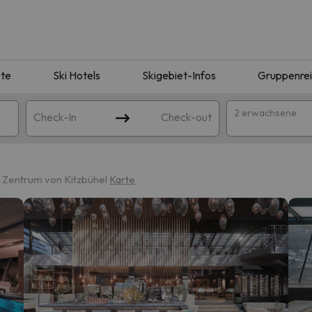
te
Ski Hotels
Skigebiet-Infos
Gruppenre
2 erwachsene
Check-In
Check-out
 Zentrum von Kitzbühel
Karte
ie Ihrer Suche entsprechen. Versuchen Sie, das Ziel zu ändern.