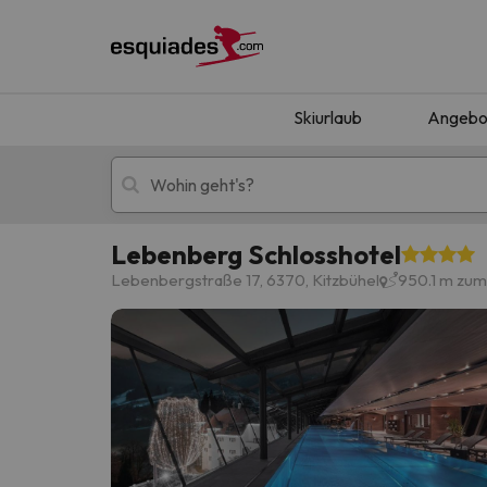
Skiurlaub
Angebo
Lebenberg Schlosshotel
Skiurlaub
Berghotels
Lebenbergstraße 17, 6370, Kitzbühel
950.1 m zum
Oops, wir haben keine Ergebnisse gefunden, d