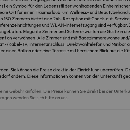
st ein Symbol für den Lebensstil der wohlhabenden Einheimischen
r ideale Ort für einen Traumurlaub, um Wellness- und Beautybehandl
en 150 Zimmern bietet eine 24h-Rezeption mit Check-out-Service,
Konferenzeinrichtungen und WLAN-Internetzugang sind verfügbar.
ngeboten. Elegante Zimmer und Suiten erwarten die Gäste in die
oment an verwöhnen. Alle Zimmer sind mit Badezimmerewanne und
.-/Kabel-TV, Internetanschluss, Direktwahltelefon und Minibar au
 einen Balkon oder eine Terrasse mit herrlichem Blick auf die Ki
rden. Sie können die Preise direkt in der Einrichtung überprüfen.
 Bedarf ändern. Diese Informationen können von der Unterkunft ge
eine Gebühr anfallen. Die Preise können Sie direkt bei der Unterk
agen wenden Sie sich bitte an uns.