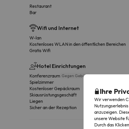
Restaurant
Bar
Wifi und Internet
W-lan
Kostenloses WLAN in den öffentlichen Bereichen
Gratis Wifi
Hotel Einrichtungen
Konferenzraum
Gegen Gebühr
Spielzimmer
Kostenloser Gepäckraum
Ihre Priv
Skiausrüstungsgeschäft
Wir verwenden Coo
Liegen
Nutzungserlebnis 
Sicher an der Rezeption
anzuzeigen. Diese
unsere Website fü
Durch das Klicken