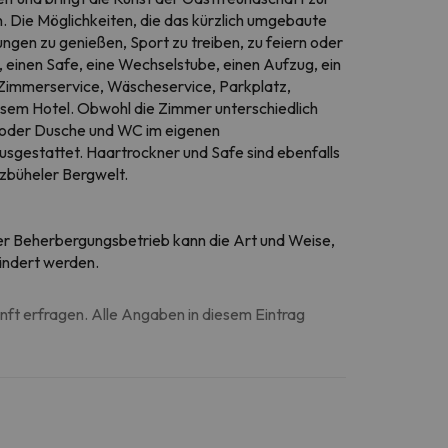
. Die Möglichkeiten, die das kürzlich umgebaute
ungen zu genießen, Sport zu treiben, zu feiern oder
 einen Safe, eine Wechselstube, einen Aufzug, ein
 Zimmerservice, Wäscheservice, Parkplatz,
sem Hotel. Obwohl die Zimmer unterschiedlich
/oder Dusche und WC im eigenen
sgestattet. Haartrockner und Safe sind ebenfalls
tzbüheler Bergwelt.
 Der Beherbergungsbetrieb kann die Art und Weise,
ändert werden.
unft erfragen. Alle Angaben in diesem Eintrag