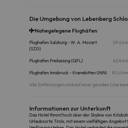
Die Umgebung von Lebenberg Schlo
Nahegelegene Flughäfen
Flughafen Salzburg - W. A. Mozart
59.6 k
(SZG)
Flughafen Freilassing (QFL)
62.4 k
Flughafen Innsbruck - Kranebitten (INN)
80.6 k
Alle Entfernungen sind auf einer geraden Linie ber
Informationen zur Unterkunft
Das Hotel thront hoch über der Skyline von Kitzbüh
Urlaubsorte Tirols, mit einem vielfältigen Angebo
Verfügung stehen. Das Hotel verbindet die romant