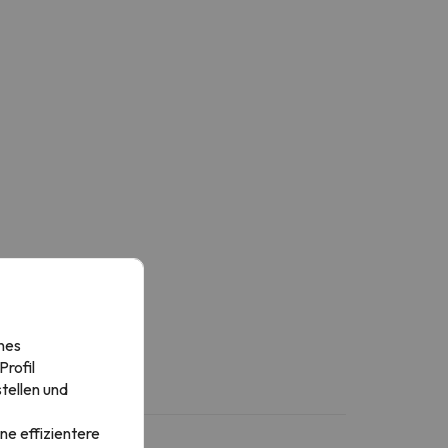
nes
rofil
tellen und
ne effizientere