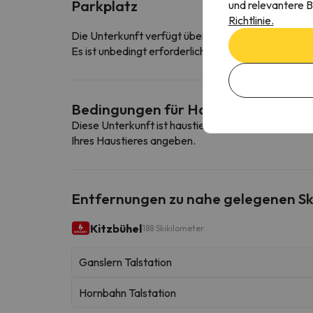
Parkplatz
und relevantere B
Richtlinie.
Die Unterkunft verfügt über einen überdachten Pa
Es ist unbedingt erforderlich, den Parkplatz im Vor
Bedingungen für Haustiere
Diese Unterkunft ist haustierfreundlich. Um die B
Ihres Haustieres angeben.
Entfernungen zu nahe gelegenen Sk
Kitzbühel
188 Skikilometer
Ganslern Talstation
Hornbahn Talstation