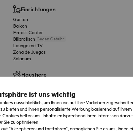
Einrichtungen
Garten
Balkon
Fintess Center
Billardtisch
Gegen Gebühr
Lounge mit TV
Zona de Juegos
Solarium
Haustiere
Haustierfreundlich auf Anfrage (Scheckgebühr)
atsphäre ist uns wichtig
Skischrank
kies ausschließlich, um Ihnen ein auf Ihre Vorlieben zugeschnitte
zu bieten und Ihnen personalisierte Werbung basierend auf Ihrem P
Skischränke gegen Gebühr
 Cookies helfen uns, Inhalte entsprechend Ihren Interessen darzus
r Sie zu optimieren.
 auf "Akzeptieren und fortfahren", ermöglichen Sie es uns, Ihnen ei