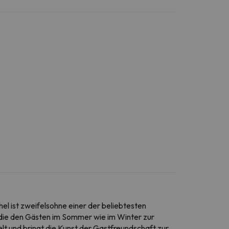
el ist zweifelsohne einer der beliebtesten
, die den Gästen im Sommer wie im Winter zur
t und bringt die Kunst der Gastfreundschaft zur