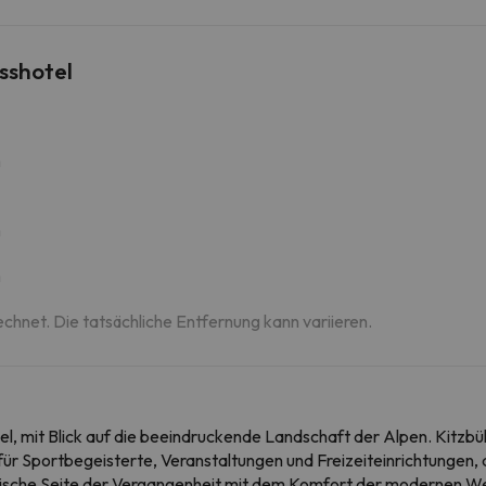
sshotel
m
m
m
echnet. Die tatsächliche Entfernung kann variieren.
el, mit Blick auf die beeindruckende Landschaft der Alpen. Kitzbüh
t für Sportbegeisterte, Veranstaltungen und Freizeiteinrichtungen
ische Seite der Vergangenheit mit dem Komfort der modernen Wel