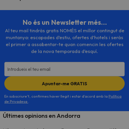
No és un Newsletter més…
Al teu mail tindràs gratis NOMÉS el millor contingut de
muntanya: escapades d’estiu, ofertes d’hotels i seràs
el primer a assabentar-te quan comencin les ofertes
de la nova temporada d’esquí.
Introdueix el teu email
Apuntar-me GRATIS
En subscriure't, confirmes haver llegit i estar d'acord amb la
Política
de Privadesa
.
Últimes opinions en Andorra