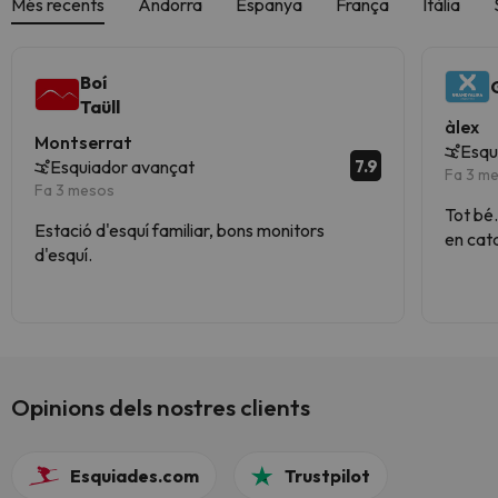
Més recents
Andorra
Espanya
França
Itàlia
Boí
Taüll
àlex
Montserrat
Esqu
7.9
Esquiador avançat
Fa 3 m
Fa 3 mesos
Tot bé.
Estació d'esquí familiar, bons monitors
en cata
d'esquí.
llengua
falta m
Opinions dels nostres clients
Esquiades.com
Trustpilot