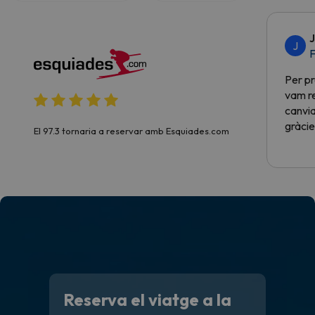
J
J
F
Per pr
vam re
canvia
gràcie
El 97.3 tornaria a reservar amb Esquiades.com
Reserva el viatge a la