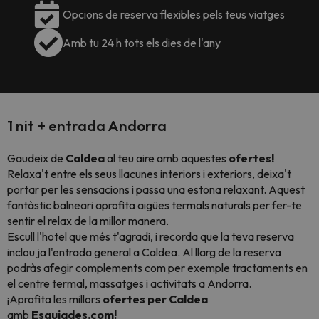
Opcions de reserva flexibles pels teus viatges
Amb tu 24 h tots els dies de l'any
1 nit + entrada Andorra
Gaudeix de
Caldea
al teu aire amb aquestes
ofertes!
Relaxa't entre els seus llacunes interiors i exteriors, deixa't
portar per les sensacions i passa una estona relaxant.
Aquest
fantàstic balneari aprofita aigües termals naturals per fer-te
sentir el relax de la millor manera.
Escull l'hotel que més t'agradi, i recorda que la teva reserva
inclou ja l'entrada general a Caldea. Al llarg de la reserva
podràs afegir complements com per exemple tractaments en
el centre termal, massatges i activitats a Andorra.
¡Aprofita les millors
ofertes per Caldea
amb
Esquiades
.com!