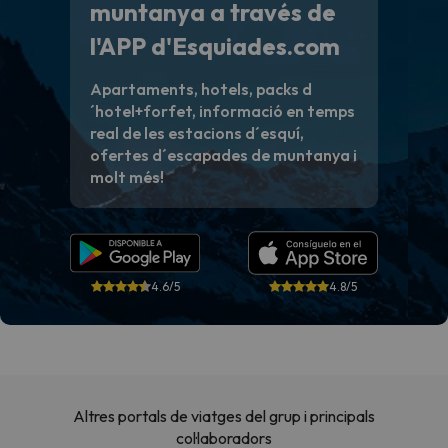
muntanya a través de
l'APP d'Esquiades.com
Apartaments, hotels, packs d
´hotel+forfet, informació en temps
real de les estacions d´esquí,
ofertes d´escapades de muntanya i
molt més!
4.6/5
4.8/5
Altres portals de viatges del grup i principals
col·laboradors