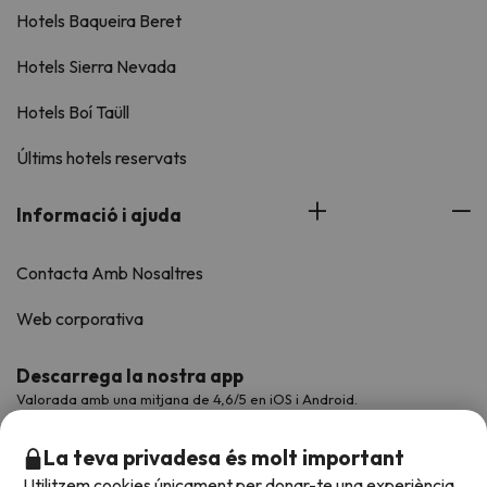
Hotels Baqueira Beret
Hotels Sierra Nevada
Hotels Boí Taüll
Últims hotels reservats
Informació i ajuda
Contacta Amb Nosaltres
Web corporativa
Descarrega la nostra app
Valorada amb una mitjana de 4,6/5 en iOS i Android.
La teva privadesa és molt important
Utilitzem cookies únicament per donar-te una experiència