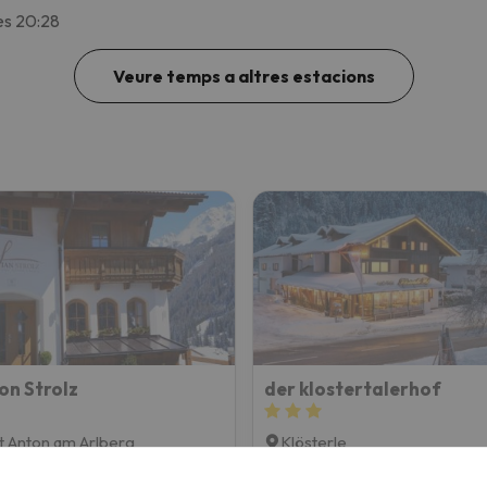
es 20:28
Veure temps a altres estacions
on Strolz
der klostertalerhof
t Anton am Arlberg
Klösterle
9.2
 opinions
412 opinions