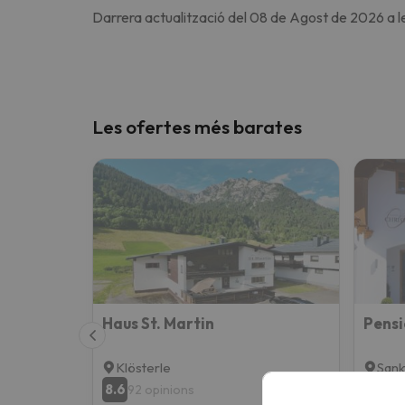
Darrera actualització del 08 de Agost de 2026 a l
Les ofertes més barates
Haus St. Martin
Pensi
Klösterle
Sank
8.6
9.7
92 opinions
67