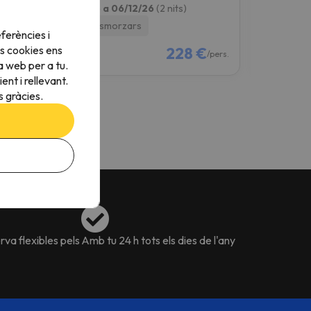
04/12/26 a 06/12/26
(2 nits)
11/12/26 a 
Amb 2 esmorzars
Amb 2 es
ferències i
s cookies ens
€
228 €
/pers.
/pers.
a web per a tu.
nt i rellevant.
 gràcies.
va flexibles pels
Amb tu 24 h tots els dies de l'any