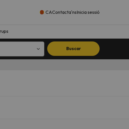
CA
Contacta'ns
Inicia sessió
rups
Buscar