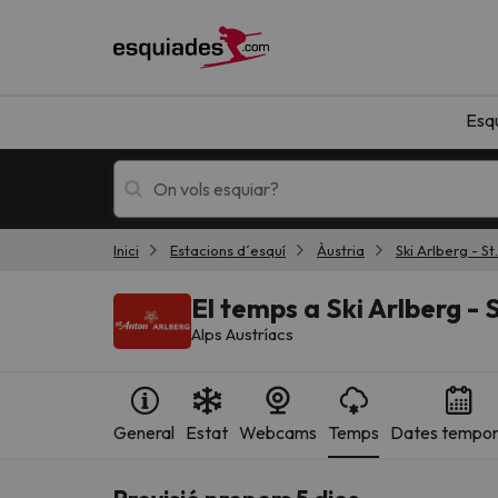
Esq
Inici
Estacions d´esquí
Àustria
Ski Arlberg - St
Esquí
Escapades
El temps a Ski Arlberg - 
Alps Austríacs
General
Estat
Webcams
Temps
Dates tempo
!Vaja! No hem trobat resultats que coincideixi