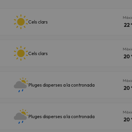
Màx
el nord. Quan trobi la seva brúixola torna.
Cels clars
22 
Màx
Cels clars
20 
Màx
Pluges disperses a la contronada
20 
Màx
Pluges disperses a la contronada
20 