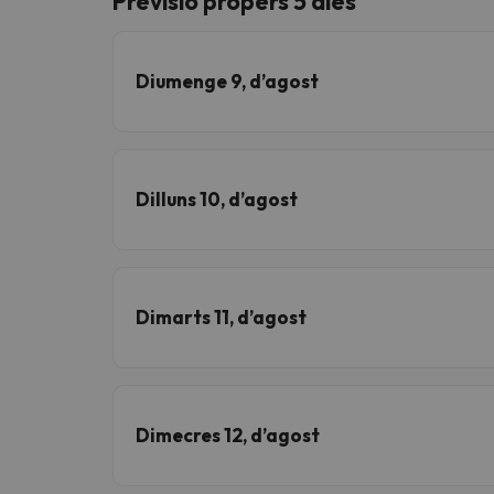
Previsió propers 5 dies
Vaja! Sembla que el nostre cercador ha perdut 
Diumenge 9, d’agost
Dilluns 10, d’agost
Dimarts 11, d’agost
Dimecres 12, d’agost