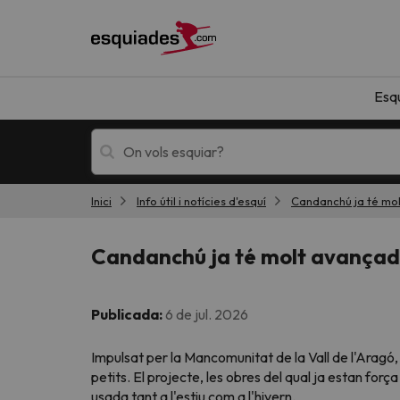
Esq
Inici
Info útil i notícies d'esquí
Candanchú ja té mol
Esquí
Escapades
Candanchú ja té molt avançade
Publicada:
6 de jul. 2026
Impulsat per la Mancomunitat de la Vall de l'Aragó
petits. El projecte, les obres del qual ja estan for
!Vaja! No hem trobat resultats que coincideixi
usada tant a l'estiu com a l'hivern.