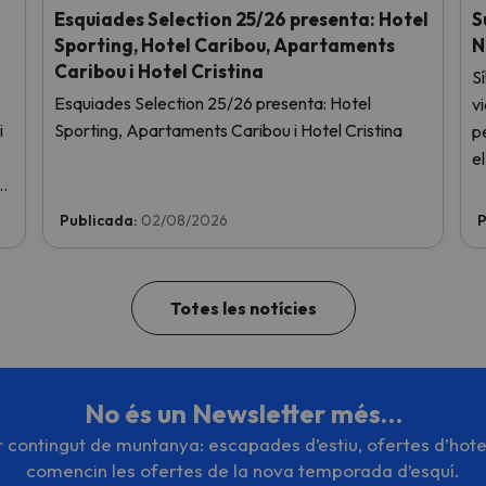
Esquiades Selection 25/26 presenta: Hotel
S
Sporting, Hotel Caribou, Apartaments
N
Caribou i Hotel Cristina
Sí
Esquiades Selection 25/26 presenta: Hotel
v
i
Sporting, Apartaments Caribou i Hotel Cristina
p
e
t
Publicada:
02/08/2026
P
Totes les notícies
No és un Newsletter més…
or contingut de muntanya: escapades d’estiu, ofertes d’hote
comencin les ofertes de la nova temporada d’esquí.