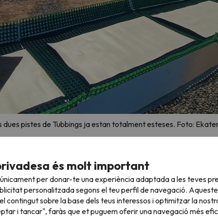
 dues pistes de Tubbings ja estan totalment esteses. Foto: Ekate
19,99 € (IVA inclòs). L'estructura de finançament destaca per un for
privadesa és molt important
e la inversió, en el marc del Pla de Recuperació, Transformació 
 únicament per donar-te una experiència adaptada a les teves pre
l 9,3% restant.
licitat personalitzada segons el teu perfil de navegació. Aqueste
l contingut sobre la base dels teus interessos i optimitzar la nostr
eptar i tancar", faràs que et puguem oferir una navegació més eficie