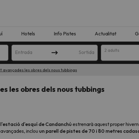
uí
Hotels
Info Pistes
Actualitat
G
2 adults
Entrada
Sortida
t avançades les obres dels nous tubbings
s les obres dels nous tubbings
,
l'estació d'esquí de Candanchú
estrenarà aquest proper hivern
ça avançades, inclou
un parell de pistes de 70 i 80 metres cada
n amb la teva cerca. Intenteu modificar la destinació.