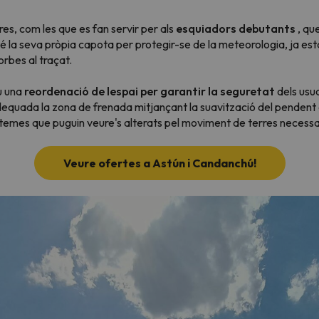
es, com les que es fan servir per als
esquiadors debutants
, qu
 la seva pròpia capota per protegir-se de la meteorologia, ja est
el nord. Quan trobi la seva brúixola torna.
orbes al traçat.
u una
reordenació de lespai per garantir la seguretat
dels usua
quada la zona de frenada mitjançant la suavització del pendent act
temes que puguin veure's alterats pel moviment de terres necessari
Veure ofertes a Astún i Candanchú!