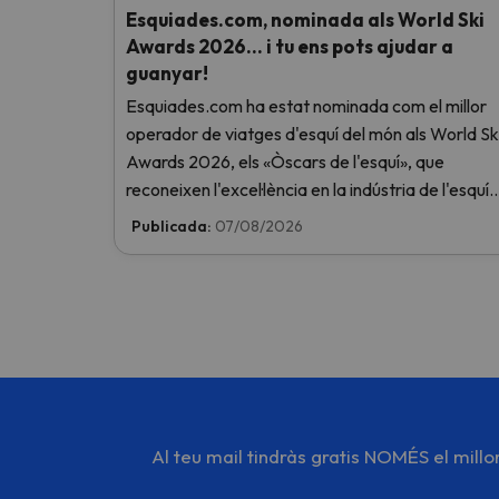
Esquiades.com, nominada als World Ski
Awards 2026… i tu ens pots ajudar a
guanyar!
Esquiades.com ha estat nominada com el millor
operador de viatges d'esquí del món als World Sk
Awards 2026, els «Òscars de l'esquí», que
reconeixen l'excel·lència en la indústria de l'esquí.
Vota ara i ajuda'ns a arribar al capdamunt!
Publicada:
07/08/2026
Al teu mail tindràs gratis NOMÉS el mill