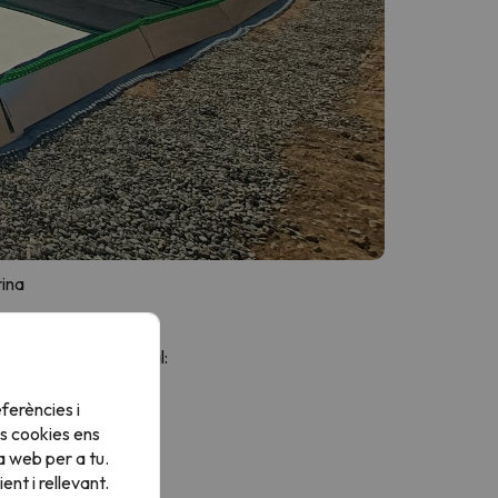
rina
t suport institucional:
i Resiliència.
ferències i
s cookies ens
a web per a tu.
nt i rellevant.