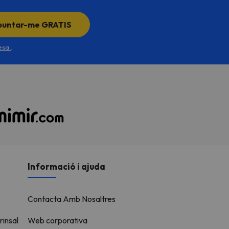
puntar-me GRATIS
desa
.
Informació i ajuda
Contacta Amb Nosaltres
rinsal
Web corporativa