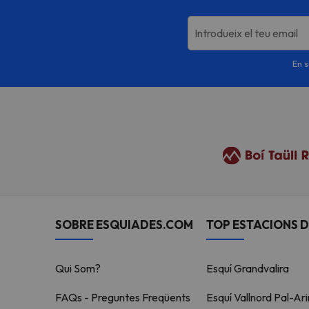
Introdueix el teu email
En s
SOBRE ESQUIADES.COM
TOP ESTACIONS D
Qui Som?
Esquí Grandvalira
FAQs - Preguntes Freqüents
Esquí Vallnord Pal-Ari