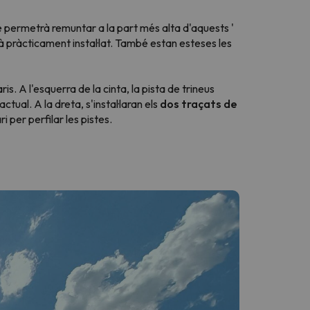
e permetrà remuntar a la part més alta d'aquests '
à pràcticament instal·lat. També estan esteses les
ris. A l'esquerra de la cinta, la pista de trineus
ual. A la dreta, s'instal·laran els
dos traçats de
 per perfilar les pistes.