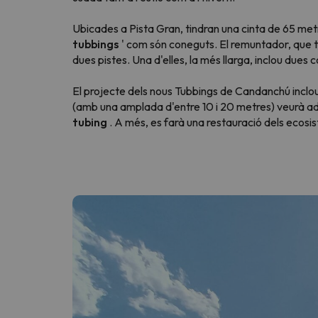
Ubicades a Pista Gran, tindran una cinta de 65 metr
tubbings
' com són coneguts. El remuntador, que té
Vaja! Sembla que el nostre cercador ha perdut 
dues pistes. Una d'elles, la més llarga, inclou dues c
El projecte dels nous Tubbings de Candanchú inclo
(amb una amplada d'entre 10 i 20 metres) veurà ade
tubing
. A més, es farà una restauració dels ecosis