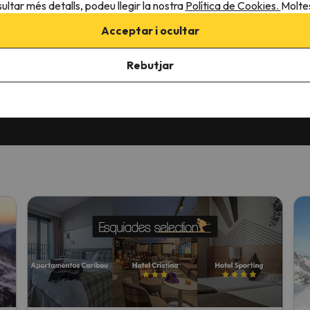
ultar més detalls, podeu llegir la nostra
Política de Cookies.
Moltes
Acceptar i ocultar
Rebutjar
pinions en 7
Els millors preus per esquiar a
Opcions de reser
Europa
teus viatges