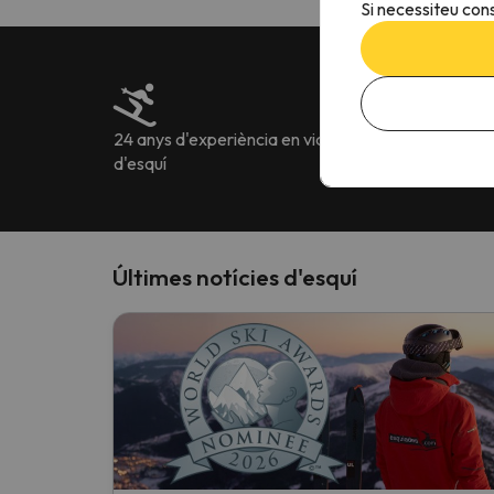
Si necessiteu cons
24 anys d'experiència en viatges
Més de 222.905 o
d'esquí
idiomes
Últimes notícies d'esquí