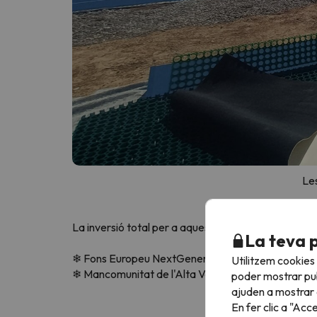
Les
La inversió total per a aquest projecte és de 458.3
La teva 
❄ Fons Europeu NextGenerationEU: Aporta el 90,7% d
Utilitzem cookies
❄ Mancomunitat de l'Alta Vall de l'Aragó: Cobreix e
poder mostrar pub
ajuden a mostrar e
En fer clic a "Acc