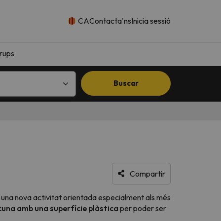
CA
Contacta'ns
Inicia sessió
rups
Buscar
Compartir
 una nova activitat orientada especialment als més
scuna amb una superfície plàstica
per poder ser