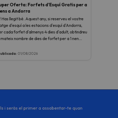
uper Oferta: Forfets d'Esquí Gratis per a
ens a Andorra
! Has llegit bé. Aquest any, si reserveu el vostre
iatge d'esquí a les estacions d'esquí d'Andorra,
er cada forfet d'almenys 4 dies d'adult, obtindreu
l mateix nombre de dies de forfet per a 1 nen
otalment GRATIS. Entra i informa't aquí.
ublicada:
01/08/2026
ls i seràs el primer a assabentar-te quan