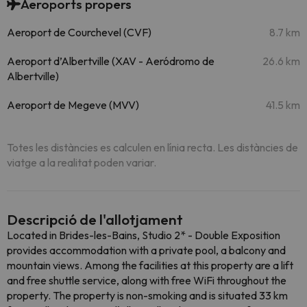
Aeroports propers
Aeroport de Courchevel (CVF)
8.7 km
Aeroport d’Albertville (XAV - Aeródromo de
26.6 km
Albertville)
Aeroport de Megeve (MVV)
41.5 km
Totes les distàncies es calculen en línia recta. Les distàncies de
viatge a la realitat poden variar.
Descripció de l'allotjament
Located in Brides-les-Bains, Studio 2* - Double Exposition
provides accommodation with a private pool, a balcony and
mountain views. Among the facilities at this property are a lift
and free shuttle service, along with free WiFi throughout the
property. The property is non-smoking and is situated 33 km