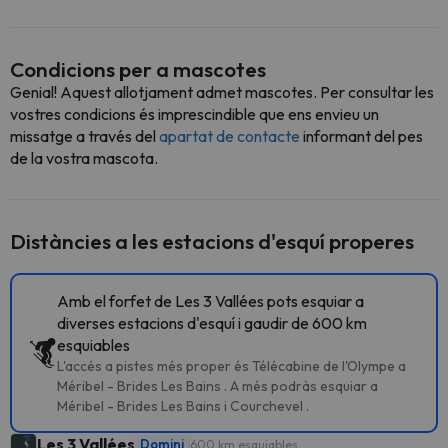
Condicions per a mascotes
Genial! Aquest allotjament admet mascotes. Per consultar les
vostres condicions és imprescindible que ens envieu un
missatge a través del
apartat de contacte
informant del pes
de la vostra mascota.
Distàncies a les estacions d'esquí properes
Amb el forfet de Les 3 Vallées pots esquiar a
diverses estacions d'esquí i gaudir de 600 km
esquiables
L'accés a pistes més proper és Télécabine de l'Olympe a
Méribel - Brides Les Bains . A més podràs esquiar a
Méribel - Brides Les Bains i Courchevel .
Les 3 Vallées
Domini
600 km esquiables