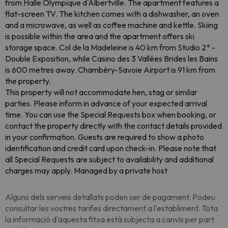
from Halle Olympique d'Albertville. The apartment features a
flat-screen TV. The kitchen comes with a dishwasher, an oven
and a microwave, as well as coffee machine and kettle. Skiing
is possible within the area and the apartment offers ski
storage space. Col de la Madeleine is 40 km from Studio 2* -
Double Exposition, while Casino des 3 Vallées Brides les Bains
is 600 metres away. Chambéry-Savoie Airport is 91 km from
the property.
This property will not accommodate hen, stag or similar
parties. Please inform in advance of your expected arrival
time. You can use the Special Requests box when booking, or
contact the property directly with the contact details provided
in your confirmation. Guests are required to show a photo
identification and credit card upon check-in. Please note that
all Special Requests are subject to availability and additional
charges may apply. Managed by a private host
Alguns dels serveis detallats poden ser de pagament. Podeu
consultar les vostres tarifes directament a l'establiment. Tota
la informació d'aquesta fitxa està subjecta a canvis per part