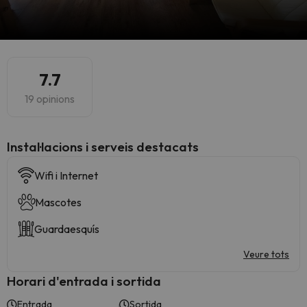
7.7
19 opinions
Instal·lacions i serveis destacats
Wifi i Internet
Mascotes
Guardaesquís
Veure tots
Horari d'entrada i sortida
Entrada
Sortida