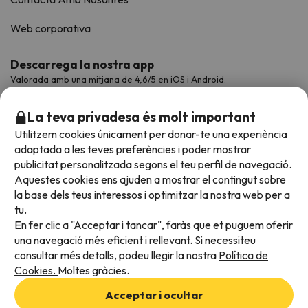
Web corporativa
Descarrega la nostra app
Valorada amb una mitjana de 4,6/5 en iOS i Android.
La teva privadesa és molt important
Utilitzem cookies únicament per donar-te una experiència
adaptada a les teves preferències i poder mostrar
publicitat personalitzada segons el teu perfil de navegació.
Aquestes cookies ens ajuden a mostrar el contingut sobre
la base dels teus interessos i optimitzar la nostra web per a
tu.
En fer clic a "Acceptar i tancar", faràs que et puguem oferir
Acceptem
una navegació més eficient i rellevant. Si necessiteu
consultar més detalls, podeu llegir la nostra
Política de
Cookies.
Moltes gràcies.
Condicions generals
Acceptar i ocultar