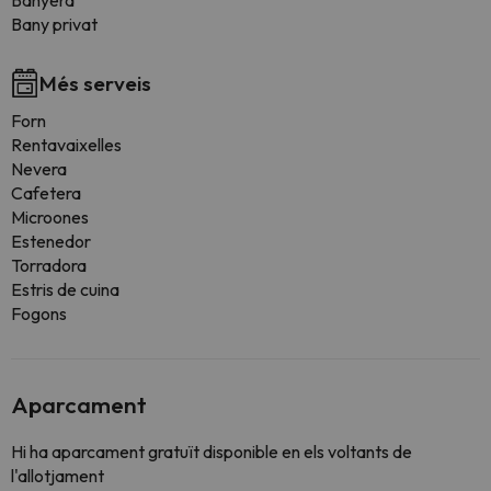
Banyera
Bany privat
Més serveis
Forn
Rentavaixelles
Nevera
Cafetera
Microones
Estenedor
Torradora
Estris de cuina
Fogons
Aparcament
Hi ha aparcament gratuït disponible en els voltants de
l'allotjament