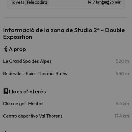
Tovets
Telecadira
14.7 km
25 min
Informació de la zona de Studio 2* - Double
Exposition
A prop
Le Grand Spa des Alpes
520 m
Brides-les-Bains Thermal Baths
530 m
Llocs d'interès
Club de golf Meribel
5.6 km
Centro deportivo Val Thorens
17.4 km