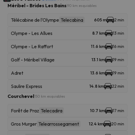
Méribel - Brides Les Bains
90 km esquiables
Télécabine de l'Olympe
Telecabina
605 m
2 min
Olympe - Les Allues
8.7 km
13 min
Olympe - Le Raffort
11.6 km
16 min
Golf - Méribel Village
13.1 km
19 min
Adret
13.6 km
19 min
Saulire Express
14.8 km
22 min
Courchevel
150 km esquiables
Forêt de Praz
Telecadira
10.7 km
17 min
Gros Murger
Telearrossegament
12.4 km
20 min