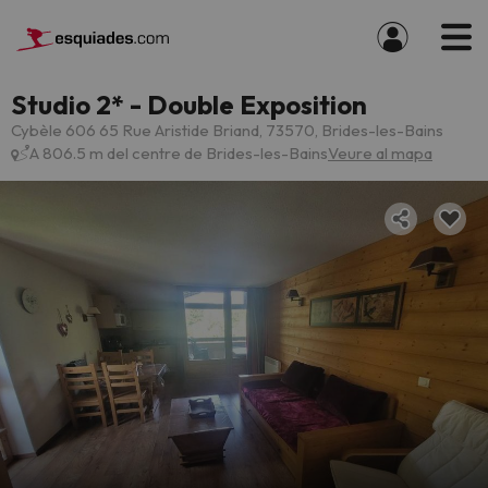
Studio 2* - Double Exposition
Cybèle 606 65 Rue Aristide Briand, 73570, Brides-les-Bains
A 806.5 m del centre de Brides-les-Bains
Veure al mapa