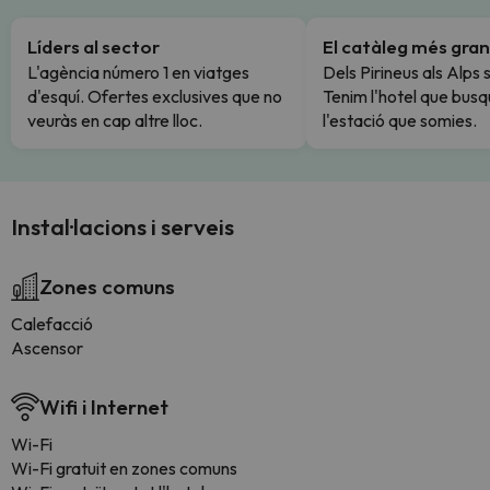
Líders al sector
El catàleg més gran
L'agència número 1 en viatges
Dels Pirineus als Alps 
d'esquí. Ofertes exclusives que no
Tenim l'hotel que busq
veuràs en cap altre lloc.
l'estació que somies.
Instal·lacions i serveis
Zones comuns
Calefacció
Ascensor
Wifi i Internet
Wi-Fi
Wi-Fi gratuit en zones comuns