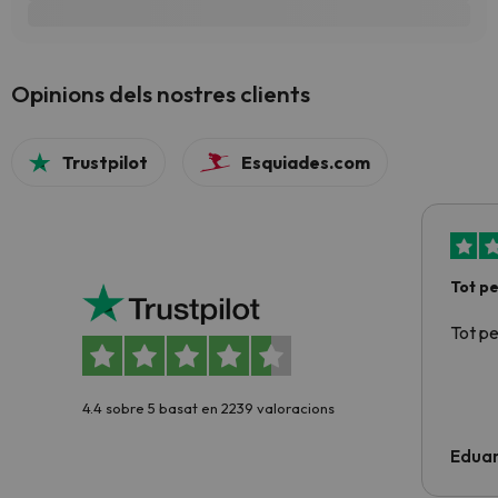
Opinions dels nostres clients
Trustpilot
Esquiades.com
Tot p
Tot p
4.4 sobre 5 basat en 2239 valoracions
Edua