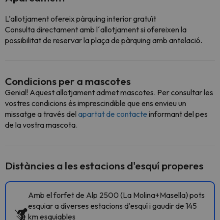
L'allotjament ofereix pàrquing interior gratuït
Consulta directament amb l´allotjament si ofereixen la
possibilitat de reservar la plaça de pàrquing amb antelació.
Condicions per a mascotes
Genial! Aquest allotjament admet mascotes. Per consultar les
vostres condicions és imprescindible que ens envieu un
missatge a través del
apartat de contacte
informant del pes
de la vostra mascota.
Distàncies a les estacions d'esquí properes
Amb el forfet de Alp 2500 (La Molina+Masella) pots
esquiar a diverses estacions d'esquí i gaudir de 145
km esquiables