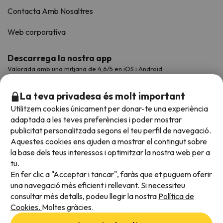
Contacta Amb Nosaltres
Web corporativa
Descarrega la nostra app
Valorada amb una mitjana de 4,6/5 en iOS i Android.
La teva privadesa és molt important
Utilitzem cookies únicament per donar-te una experiència
adaptada a les teves preferències i poder mostrar
publicitat personalitzada segons el teu perfil de navegació.
Aquestes cookies ens ajuden a mostrar el contingut sobre
la base dels teus interessos i optimitzar la nostra web per a
tu.
En fer clic a "Acceptar i tancar", faràs que et puguem oferir
Acceptem
una navegació més eficient i rellevant. Si necessiteu
consultar més detalls, podeu llegir la nostra
Política de
Cookies.
Moltes gràcies.