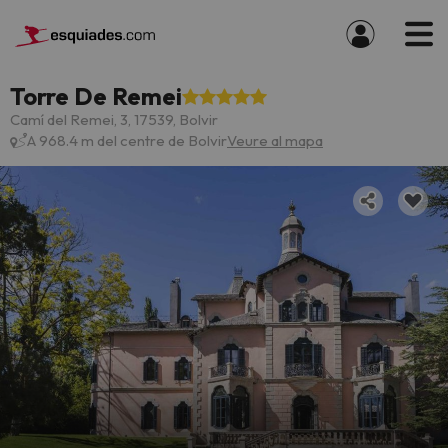
Torre De Remei
Camí del Remei, 3, 17539, Bolvir
A 968.4 m del centre de Bolvir
Veure al mapa