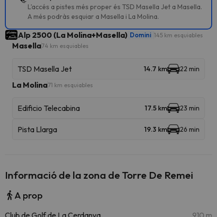
L'accés a pistes més proper és TSD Masella Jet a Masella.
A més podràs esquiar a Masella i La Molina.
Alp 2500 (La Molina+Masella)
Domini
145 km esquiables
Masella
74 km esquiables
TSD Masella Jet
14.7 km
22 min
La Molina
71 km esquiables
Edificio Telecabina
17.5 km
23 min
Pista Llarga
19.3 km
26 min
Informació de la zona de Torre De Remei
A prop
Club de Golf de La Cerdanya
910 m