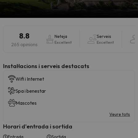
8.8
Neteja
Serveis
Excel·lent
Excel·lent
265 opinions
Instal·lacions i serveis destacats
Wifi i Internet
Spa i benestar
Mascotes
Veure tots
Horari d'entrada i sortida
Entrada
Sortida