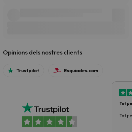
Opinions dels nostres clients
Trustpilot
Esquiades.com
Tot p
Tot p