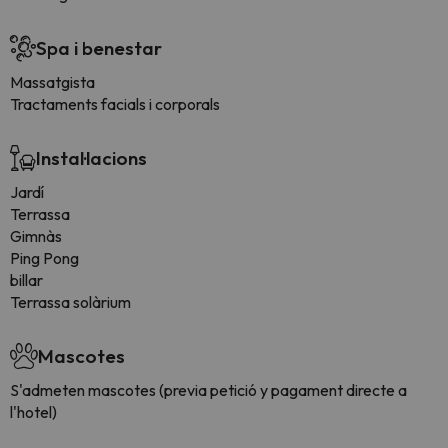
Spa i benestar
Massatgista
Tractaments facials i corporals
Instal·lacions
Jardí
Terrassa
Gimnàs
Ping Pong
billar
Terrassa solàrium
Mascotes
S'admeten mascotes (previa petició y pagament directe a
l'hotel)