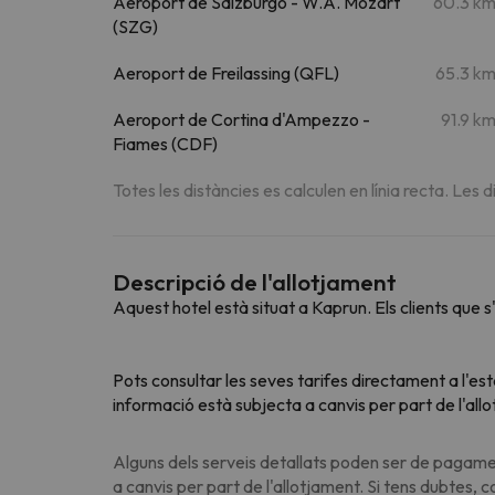
Aeroport de Salzburgo - W.A. Mozart
60.3 k
(SZG)
Aeroport de Freilassing (QFL)
65.3 k
Aeroport de Cortina d'Ampezzo -
91.9 k
Fiames (CDF)
Totes les distàncies es calculen en línia recta. Les d
Descripció de l'allotjament
Aquest hotel està situat a Kaprun. Els clients que
Pots consultar les seves tarifes directament a l'es
informació està subjecta a canvis per part de l'all
Alguns dels serveis detallats poden ser de pagamen
a canvis per part de l'allotjament. Si tens dubtes, 