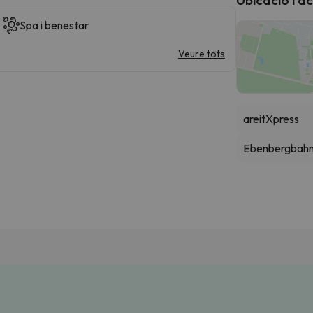
Spa i benestar
Veure tots
areitXpress
Ebenbergbahn 