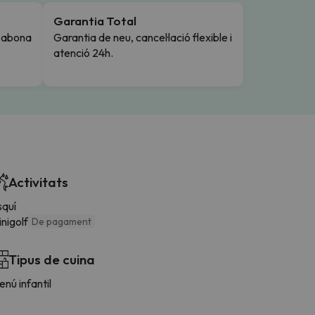
Garantia Total
i abona
Garantia de neu, cancel·lació flexible i
atenció 24h.
Activitats
squí
nigolf
De pagament
Tipus de cuina
nú infantil