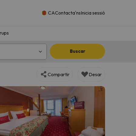
CA
Contacta'ns
Inicia sessió
rups
Buscar
Compartir
Desar