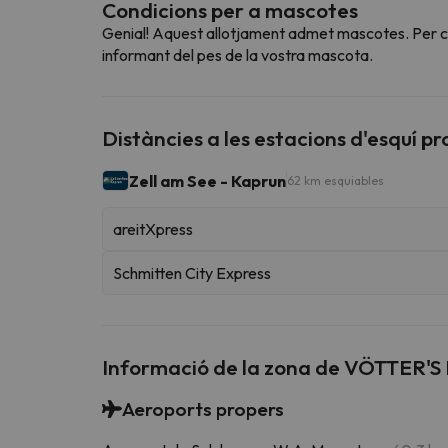
Condicions per a mascotes
Genial! Aquest allotjament admet mascotes. Per con
informant del pes de la vostra mascota.
Distàncies a les estacions d'esquí p
Zell am See - Kaprun
62 km esquiables
areitXpress
Schmitten City Express
Informació de la zona de VÖTTER'S
Aeroports propers