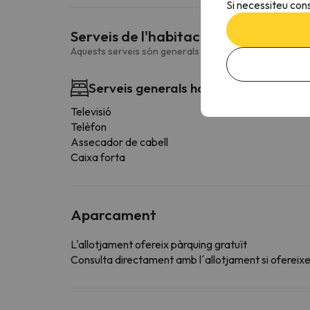
Si necessiteu cons
Serveis de l'habitació
Aquests serveis són generals i poden variar en funció d
Serveis generals habitació
Televisió
Telèfon
Assecador de cabell
Caixa forta
Aparcament
L'allotjament ofereix pàrquing gratuït
Consulta directament amb l´allotjament si ofereixen