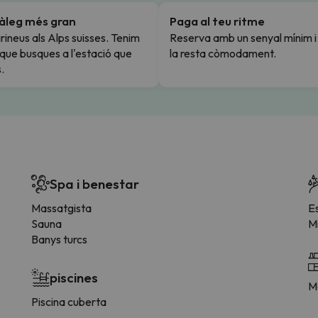
tàleg més gran
Paga al teu ritme
rineus als Alps suisses. Tenim
Reserva amb un senyal mínim 
l que busques a l'estació que
la resta còmodament.
.
Spa i benestar
Massatgista
E
Sauna
Mi
Banys turcs
piscines
Me
Piscina cuberta