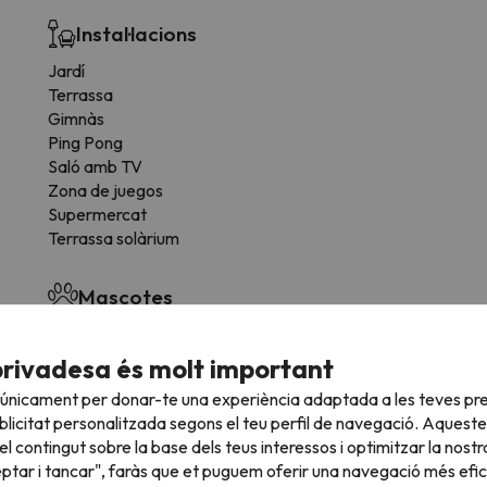
Instal·lacions
Jardí
Terrassa
Gimnàs
Ping Pong
Saló amb TV
Zona de juegos
Supermercat
Terrassa solàrium
Mascotes
S'admeten mascotes (previa petició y pagament
directe a l'hotel)
privadesa és molt important
 únicament per donar-te una experiència adaptada a les teves pre
Guardaesquís
licitat personalitzada segons el teu perfil de navegació. Aqueste
l contingut sobre la base dels teus interessos i optimitzar la nostr
Guarda esquís de pagament
eptar i tancar", faràs que et puguem oferir una navegació més eficie