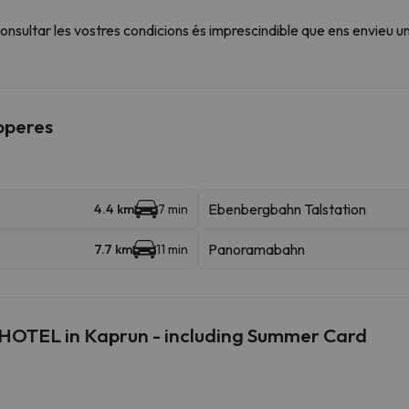
sultar les vostres condicions és imprescindible que ens envieu u
roperes
Ebenbergbahn Talstation
4.4 km
7 min
Panoramabahn
7.7 km
11 min
 HOTEL in Kaprun - including Summer Card