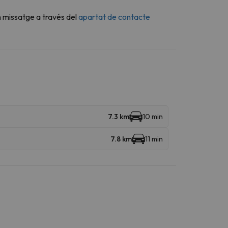
n missatge a través del
apartat de contacte
7.3 km
10 min
7.8 km
11 min