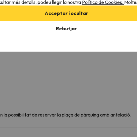
ultar més detalls, podeu llegir la nostra
Política de Cookies.
Moltes
Acceptar i ocultar
e la tipologia d'habitació.
Rebutjar
Més serveis
Mini-nevera de pagament
B
 la possibilitat de reservar la plaça de pàrquing amb antelació.