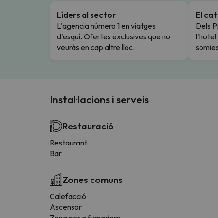
Líders al sector
El ca
L'agència número 1 en viatges
Dels Pi
d'esquí. Ofertes exclusives que no
l'hote
veuràs en cap altre lloc.
somies
Instal·lacions i serveis
Restauració
Restaurant
Bar
Zones comuns
Calefacció
Ascensor
Zona per a fumadors