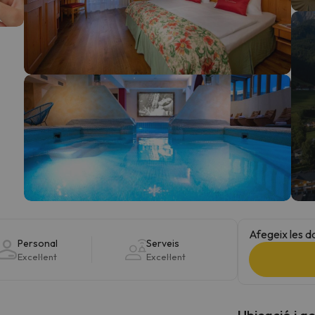
el nord. Quan trobi la seva brúixola torna.
Afegeix les d
Personal
Serveis
Excel·lent
Excel·lent
Ubicació i a