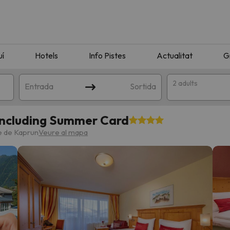
uí
Hotels
Info Pistes
Actualitat
G
2 adults
Entrada
Sortida
including Summer Card
re de Kaprun
Veure al mapa
n amb la teva cerca. Intenteu modificar la destinació.