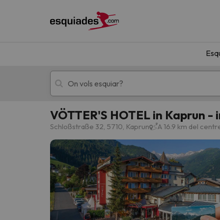
Esq
VÖTTER'S HOTEL in Kaprun - 
Esquí
Escapades
Schloßstraße 32, 5710, Kaprun
A 16.9 km del cent
!Vaja! No hem trobat resultats que coincideixi