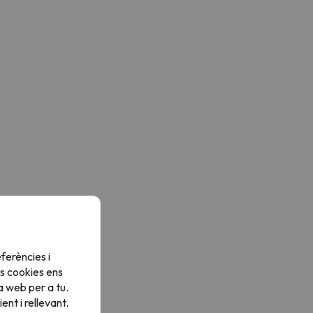
ferències i
s cookies ens
a web per a tu.
nt i rellevant.