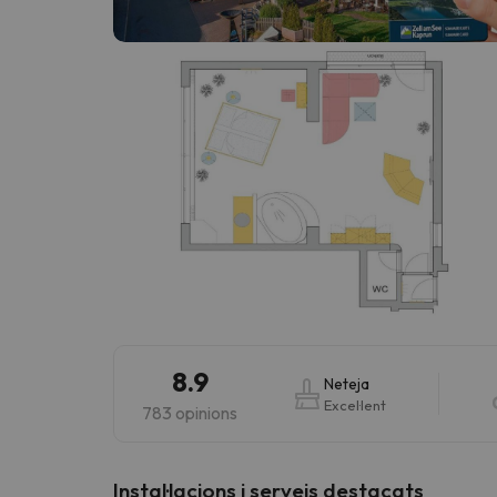
Vaja! Sembla que el nostre cercador ha perdut 
8.9
Neteja
Excel·lent
783 opinions
Instal·lacions i serveis destacats