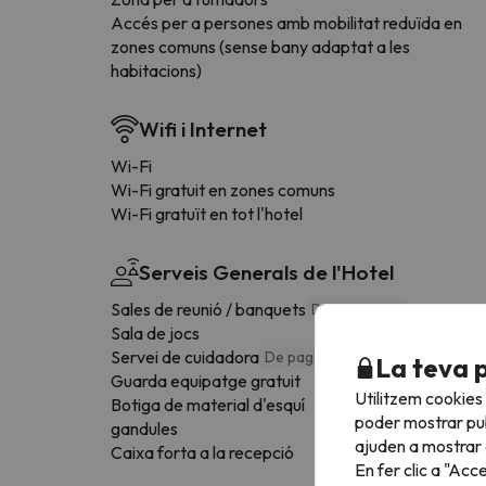
Accés per a persones amb mobilitat reduïda en
zones comuns (sense bany adaptat a les
habitacions)
Wifi i Internet
Wi-Fi
Wi-Fi gratuit en zones comuns
Wi-Fi gratuït en tot l'hotel
Serveis Generals de l'Hotel
Sales de reunió / banquets
De pagament
Sala de jocs
Servei de cuidadora
De pagament
La teva 
Guarda equipatge gratuit
Utilitzem cookies
Botiga de material d'esquí
poder mostrar pub
gandules
ajuden a mostrar e
Caixa forta a la recepció
En fer clic a "Acc