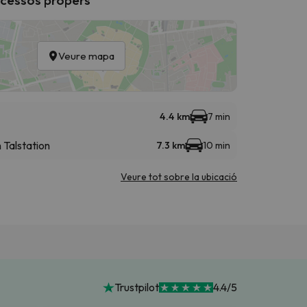
Veure mapa
4.4 km
7 min
Talstation
7.3 km
10 min
Veure tot sobre la ubicació
Trustpilot
4.4/5