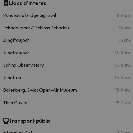
Llocs d'interès
Panorama bridge Sigriswil
11.9 km
Schadaupark & Schloss Schadau
18 km
Jungfraujoch
18 km
Jungfraujoch
18.3 km
Sphinx Observatory
18.3 km
Jungfrau
18.5 km
Ballenberg, Swiss Open-Air Museum
18.9 km
Thun Castle
19.2 km
Transport públic
Interlaken Ost
1.2 km