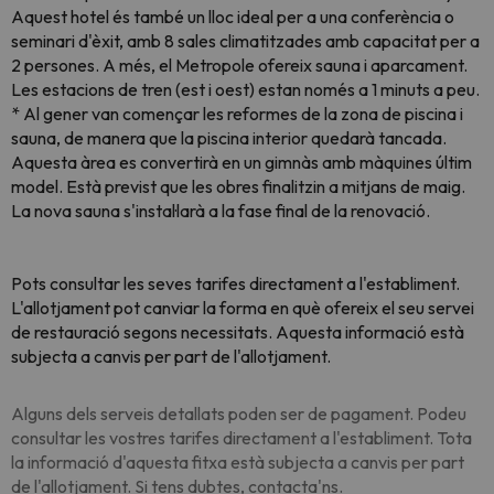
Aquest hotel és també un lloc ideal per a una conferència o
seminari d'èxit, amb 8 sales climatitzades amb capacitat per a
2 persones. A més, el Metropole ofereix sauna i aparcament.
Les estacions de tren (est i oest) estan només a 1 minuts a peu.
* Al gener van començar les reformes de la zona de piscina i
sauna, de manera que la piscina interior quedarà tancada.
Aquesta àrea es convertirà en un gimnàs amb màquines últim
model. Està previst que les obres finalitzin a mitjans de maig.
La nova sauna s'instal·larà a la fase final de la renovació.
Pots consultar les seves tarifes directament a l'establiment.
L'allotjament pot canviar la forma en què ofereix el seu servei
de restauració segons necessitats. Aquesta informació està
subjecta a canvis per part de l'allotjament.
Alguns dels serveis detallats poden ser de pagament. Podeu
consultar les vostres tarifes directament a l'establiment. Tota
la informació d'aquesta fitxa està subjecta a canvis per part
de l'allotjament. Si tens dubtes, contacta'ns.