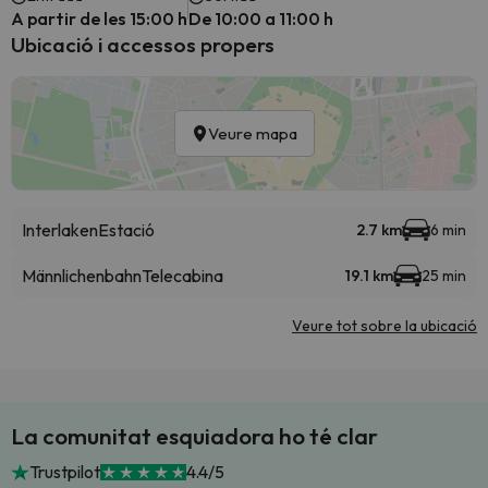
A partir de les 15:00 h
De 10:00 a 11:00 h
Ubicació i accessos propers
Veure mapa
Interlaken
Estació
2.7 km
6 min
Männlichenbahn
Telecabina
19.1 km
25 min
Veure tot sobre la ubicació
La comunitat esquiadora ho té clar
Trustpilot
4.4/5