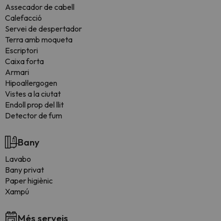
Assecador de cabell
Calefacció
Servei de despertador
Terra amb moqueta
Escriptori
Caixa forta
Armari
Hipoal·lergogen
Vistes a la ciutat
Endoll prop del llit
Detector de fum
Bany
Lavabo
Bany privat
Paper higiènic
Xampú
Més serveis