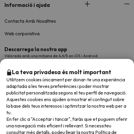
Informació i ajuda
Contacta Amb Nosaltres
Web corporativa
Descarrega la nostra app
Valorada amb una mitjana de 4,6/5 en iOS i Android.
La teva privadesa és molt important
Utilitzem cookies únicament per donar-te una experiència
adaptada a les teves preferències i poder mostrar
publicitat personalitzada segons el teu perfil de navegació.
Aquestes cookies ens ajuden a mostrar el contingut sobre
la base dels teus interessos i optimitzar la nostra web per a
tu.
En fer clic a "Acceptar i tancar", faràs que et puguem oferir
Acceptem
una navegació més eficient i rellevant. Si necessiteu
consultar més detalls, podeu llegir la nostra
Política de