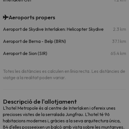
Aeroports propers
Aeroport de Skydive Interlaken: Helicopter Skydive
2.3 km
Aeroport de Berna - Belp (BRN)
37.1 km
Aeroport de Sion (SIR)
65.4 km
Totes les distàncies es calculen en línia recta. Les distàncies de
viatge a la realitat poden variar.
Descripció de l'allotjament
L'hotel Metropole és al centre de Interlaken i ofereix unes
precioses vistes de la serralada Jungfrau. L'hotel té 96
habitacions modernes i, gràcies a la seva arquitectura única,
84 d'elles posseeixen un balcó amb vista sobre les muntanyes.