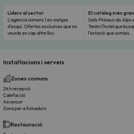
Líders al sector
El catàleg més gran
L'agència número 1 en viatges
Dels Pirineus als Alps 
d'esquí. Ofertes exclusives que no
Tenim l'hotel que busq
veuràs en cap altre lloc.
l'estació que somies.
Instal·lacions i serveis
Zones comuns
24 h recepció
Calefacció
Ascensor
Zona per a fumadors
Restauració