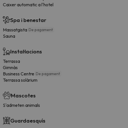
Caixer automatic a l'hotel
Spa i benestar
Massatgista
De pagament
Sauna
Instal·lacions
Terrassa
Gimnàs
Business Centre
De pagament
Terrassa solàrium
Mascotes
S'admeten animals
Guardaesquís