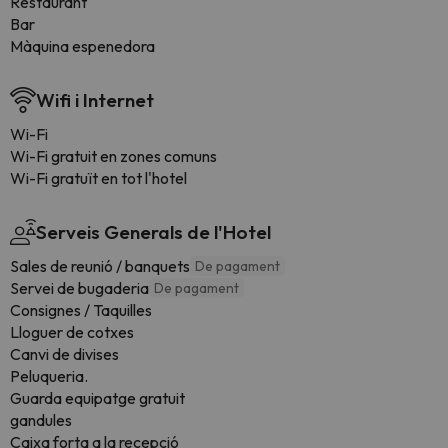
Restaurant
Bar
Màquina espenedora
Wifi i Internet
Wi-Fi
Wi-Fi gratuit en zones comuns
Wi-Fi gratuït en tot l'hotel
Serveis Generals de l'Hotel
Sales de reunió / banquets
De pagament
Servei de bugaderia
De pagament
Consignes / Taquilles
Lloguer de cotxes
Canvi de divises
Peluqueria.
Guarda equipatge gratuit
gandules
Caixa forta a la recepció