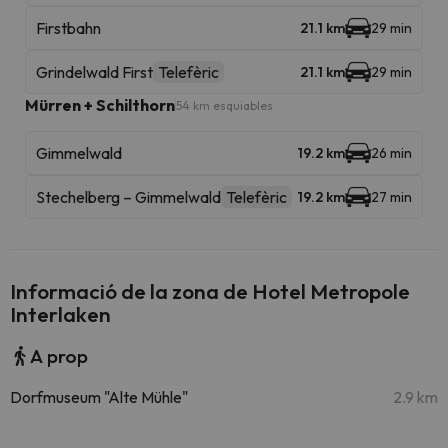
Firstbahn
21.1 km
29 min
Grindelwald First
Telefèric
21.1 km
29 min
Mürren + Schilthorn
54 km esquiables
Gimmelwald
19.2 km
26 min
Stechelberg – Gimmelwald
Telefèric
19.2 km
27 min
Informació de la zona de Hotel Metropole
Interlaken
A prop
Dorfmuseum "Alte Mühle"
2.9 km