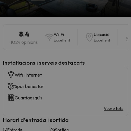
8.4
Wi-Fi
Ubicació
Excel·lent
Excel·lent
1024 opinions
Instal·lacions i serveis destacats
Wifi i Internet
Spa i benestar
Guardaesquís
Veure tots
Horari d'entrada i sortida
Entrada
Sortida