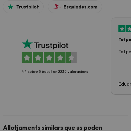
Trustpilot
Esquiades.com
Tot p
Tot p
4.4 sobre 5 basat en 2239 valoracions
Edua
Allotjaments similars que us poden