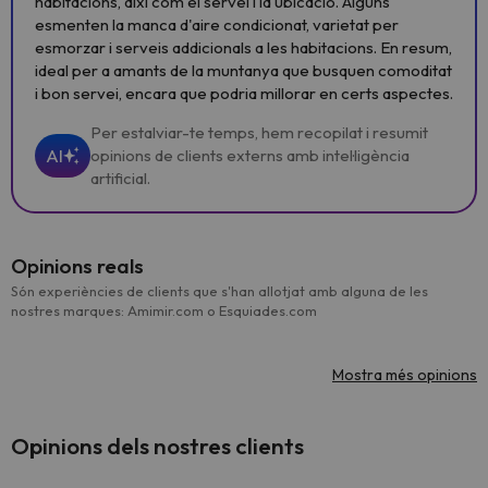
habitacions, així com el servei i la ubicació. Alguns
esmenten la manca d'aire condicionat, varietat per
esmorzar i serveis addicionals a les habitacions. En resum,
ideal per a amants de la muntanya que busquen comoditat
i bon servei, encara que podria millorar en certs aspectes.
Per estalviar-te temps, hem recopilat i resumit
AI
opinions de clients externs amb intel·ligència
artificial.
Opinions reals
Són experiències de clients que s'han allotjat amb alguna de les
nostres marques: Amimir.com o Esquiades.com
Mostra més opinions
Opinions dels nostres clients