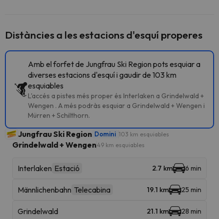
Distàncies a les estacions d'esquí properes
Amb el forfet de Jungfrau Ski Region pots esquiar a
diverses estacions d'esquí i gaudir de 103 km
esquiables
L'accés a pistes més proper és Interlaken a Grindelwald +
Wengen . A més podràs esquiar a Grindelwald + Wengen i
Mürren + Schilthorn.
Jungfrau Ski Region
Domini
103 km esquiables
Grindelwald + Wengen
49 km esquiables
Interlaken
Estació
2.7 km
6 min
Männlichenbahn
Telecabina
19.1 km
25 min
Grindelwald
21.1 km
28 min