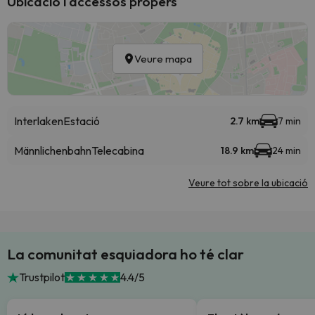
Ubicació i accessos propers
Veure mapa
Interlaken
Estació
2.7 km
7 min
Männlichenbahn
Telecabina
18.9 km
24 min
Veure tot sobre la ubicació
La comunitat esquiadora ho té clar
Trustpilot
4.4/5