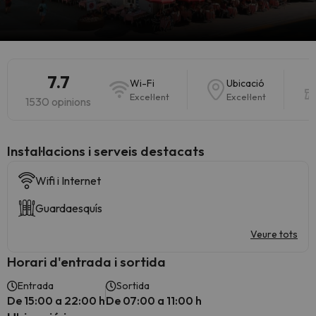
7.7
Wi-Fi
Ubicació
Excel·lent
Excel·lent
1530 opinions
Instal·lacions i serveis destacats
Wifi i Internet
Guardaesquís
Veure tots
Horari d'entrada i sortida
Entrada
Sortida
De 15:00 a 22:00 h
De 07:00 a 11:00 h