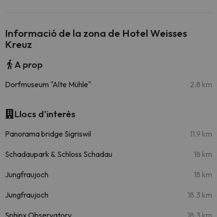
Informació de la zona de Hotel Weisses
Kreuz
A prop
Dorfmuseum "Alte Mühle"
2.8 km
Llocs d'interès
Panorama bridge Sigriswil
11.9 km
Schadaupark & Schloss Schadau
18 km
Jungfraujoch
18 km
Jungfraujoch
18.3 km
Sphinx Observatory
18.3 km