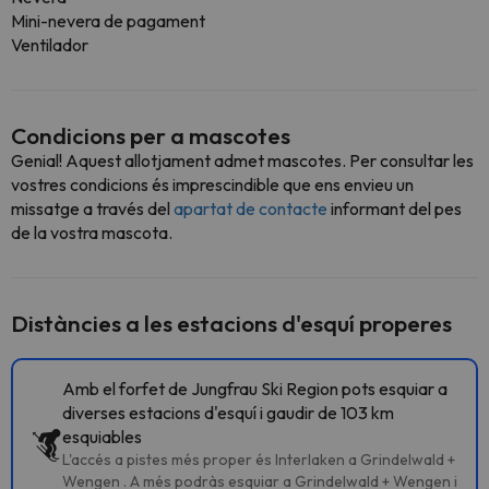
Mini-nevera de pagament
Ventilador
Condicions per a mascotes
Genial! Aquest allotjament admet mascotes. Per consultar les
vostres condicions és imprescindible que ens envieu un
missatge a través del
apartat de contacte
informant del pes
de la vostra mascota.
Distàncies a les estacions d'esquí properes
Amb el forfet de Jungfrau Ski Region pots esquiar a
diverses estacions d'esquí i gaudir de 103 km
esquiables
L'accés a pistes més proper és Interlaken a Grindelwald +
Wengen . A més podràs esquiar a Grindelwald + Wengen i