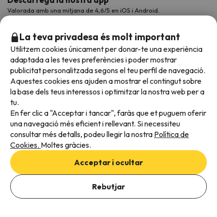
Valorada amb una mitjana de 4,6/5 en iOS i Android.
La teva privadesa és molt important
Utilitzem cookies únicament per donar-te una experiència
adaptada a les teves preferències i poder mostrar
publicitat personalitzada segons el teu perfil de navegació.
Aquestes cookies ens ajuden a mostrar el contingut sobre
la base dels teus interessos i optimitzar la nostra web per a
tu.
En fer clic a "Acceptar i tancar", faràs que et puguem oferir
Acceptem
una navegació més eficient i rellevant. Si necessiteu
consultar més detalls, podeu llegir la nostra
Política de
Cookies.
Moltes gràcies.
Condicions generals
Acceptar i ocultar
Privadesa de dades
Afegeix les dates per comprovar la disponibilitat
Política de cookies
Rebutjar
Afegir dates
Viajes para ti S.L.U. Copyright © Esquiades.com 2002-2026