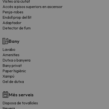
Vistes a la ciutat
Accés a pisos superiors en ascensor
Penja-robes
Endoll prop del llit
Adaptador
Detector de fum
Bany
Lavabo
Amenities
Dutxa o banyera
Bany privat
Paper higiènic
Xampú
Gel de dutxa
Més serveis
Disposa de tovalloles
Nevera