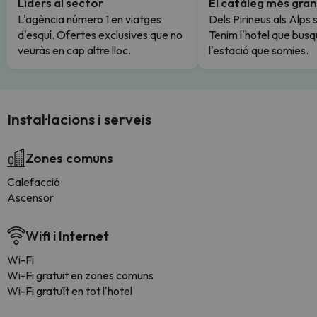
Líders al sector
El catàleg més gran
L'agència número 1 en viatges
Dels Pirineus als Alps 
d'esquí. Ofertes exclusives que no
Tenim l'hotel que busq
veuràs en cap altre lloc.
l'estació que somies.
Instal·lacions i serveis
Zones comuns
Calefacció
Ascensor
Wifi i Internet
Wi-Fi
Wi-Fi gratuit en zones comuns
Wi-Fi gratuït en tot l'hotel