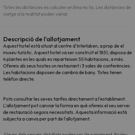
Totes les distàncies es calculen en línia recta. Les distàncies de
viatge a la realitat poden variar.
Descripció de l'allotjament
Aquest hotel està situat al centre d'Interlaken, a prop de el
museu turístic. Aquest hotel va ser construït el 1851, disposa de
4 plantes en les quals es reparteixen 55 habitacions, a més.
Ofereix als seus hostes un restaurant i 3 sales de conferències.
Les habitacions disposen de cambra de bany. Totes tenen
telèfon directe.
Pots consultar les seves tarifes directament a l'establiment.
L'allotjament pot canviar la forma en què ofereix el seu servei
de restauració segons necessitats. Aquesta informació està
subjecta a canvis per part de l'allotjament.
Alguns dels serveis detallats poden ser de pagament. Podeu