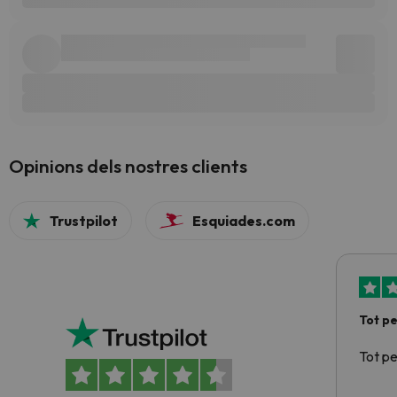
Opinions dels nostres clients
Trustpilot
Esquiades.com
Tot p
Tot p