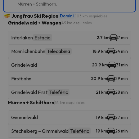
Mürren + Schilthorn.
Jungfrau Ski Region
Domini
103 km esquiables
Grindelwald + Wengen
49 km esquiables
Interlaken
Estació
2.7 km
7 min
Männlichenbahn
Telecabina
18.9 km
24 min
Grindelwald
20.9 km
31 min
Firstbahn
20.9 km
29 min
Grindelwald First
Telefèric
21 km
28 min
Mürren + Schilthorn
54 km esquiables
Gimmelwald
19 km
27 min
Stechelberg – Gimmelwald
Telefèric
19 km
26 min