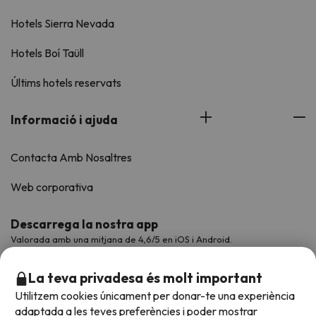
Hotels Sierra Nevada
Hotels Boí Taüll
Últims hotels reservats
Informació i ajuda
Contacta Amb Nosaltres
Web corporativa
Descarrega la nostra app
Valorada amb una mitjana de 4,6/5 en iOS i Android.
La teva privadesa és molt important
Utilitzem cookies únicament per donar-te una experiència
adaptada a les teves preferències i poder mostrar