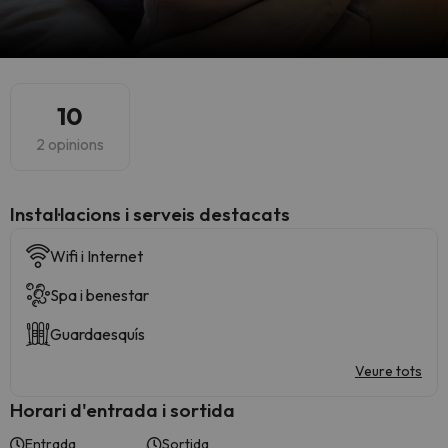
10
2 opinions
Instal·lacions i serveis destacats
Wifi i Internet
Spa i benestar
Guardaesquís
Veure tots
Horari d'entrada i sortida
Entrada
Sortida