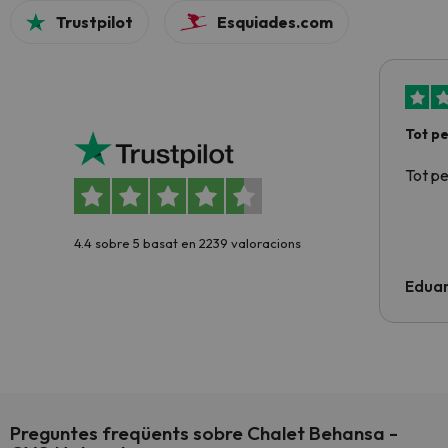
Trustpilot
Esquiades.com
Tot p
Tot p
4.4 sobre 5 basat en 2239 valoracions
Edua
Preguntes freqüents sobre Chalet Behansa -