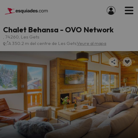
Chalet Behansa - OVO Network
, 74260, Les Gets
A 350.2 m del centre de Les Gets
Veure al mapa