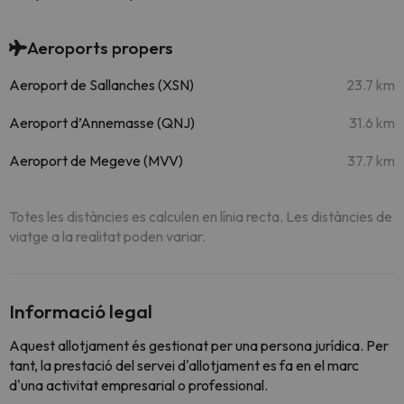
Aeroports propers
Aeroport de Sallanches (XSN)
23.7 km
Aeroport d’Annemasse (QNJ)
31.6 km
Aeroport de Megeve (MVV)
37.7 km
Totes les distàncies es calculen en línia recta. Les distàncies de
viatge a la realitat poden variar.
Informació legal
Aquest allotjament és gestionat per una persona jurídica. Per
tant, la prestació del servei d'allotjament es fa en el marc
d'una activitat empresarial o professional.