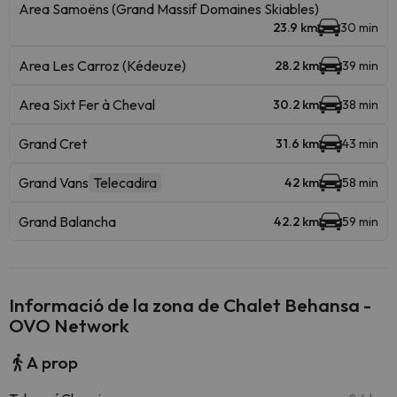
Area Samoëns (Grand Massif Domaines Skiables)
23.9 km
30 min
Area Les Carroz (Kédeuze)
28.2 km
39 min
Area Sixt Fer à Cheval
30.2 km
38 min
Grand Cret
31.6 km
43 min
Grand Vans
Telecadira
42 km
58 min
Grand Balancha
42.2 km
59 min
Informació de la zona de Chalet Behansa -
OVO Network
A prop