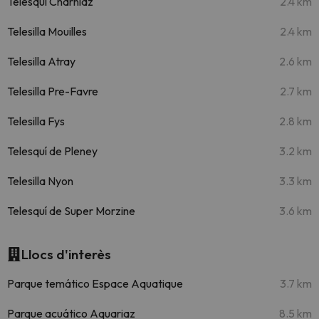
Telesquí Charniaz
2.4 km
Telesilla Mouilles
2.4 km
Telesilla Atray
2.6 km
Telesilla Pre-Favre
2.7 km
Telesilla Fys
2.8 km
Telesquí de Pleney
3.2 km
Telesilla Nyon
3.3 km
Telesquí de Super Morzine
3.6 km
Llocs d'interès
Parque temático Espace Aquatique
3.7 km
Parque acuático Aquariaz
8.5 km