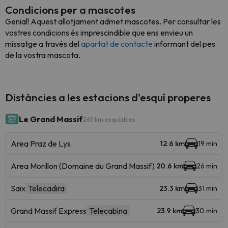
Condicions per a mascotes
Genial! Aquest allotjament admet mascotes. Per consultar les
vostres condicions és imprescindible que ens envieu un
missatge a través del
apartat de contacte
informant del pes
de la vostra mascota.
Distàncies a les estacions d'esquí properes
Le Grand Massif
265 km esquiables
Area Praz de Lys
12.6 km
19 min
Area Morillon (Domaine du Grand Massif)
20.6 km
26 min
Saix
Telecadira
23.3 km
31 min
Grand Massif Express
Telecabina
23.9 km
30 min