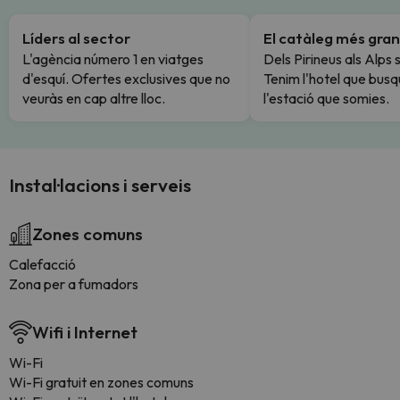
Líders al sector
El catàleg més gran
L'agència número 1 en viatges
Dels Pirineus als Alps 
d'esquí. Ofertes exclusives que no
Tenim l'hotel que busq
veuràs en cap altre lloc.
l'estació que somies.
Instal·lacions i serveis
Zones comuns
Calefacció
Zona per a fumadors
Wifi i Internet
Wi-Fi
Wi-Fi gratuit en zones comuns