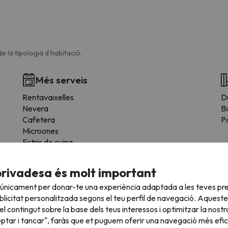
e la tipologia d'habitació.
Més serveis
Rentavaixelles
D
Nevera
B
Cafetera
Pa
Microones
Estris de cuina
Assecadora
Fogons
privadesa és molt important
 únicament per donar-te una experiència adaptada a les teves pre
licitat personalitzada segons el teu perfil de navegació. Aqueste
l contingut sobre la base dels teus interessos i optimitzar la nostr
eptar i tancar", faràs que et puguem oferir una navegació més eficie