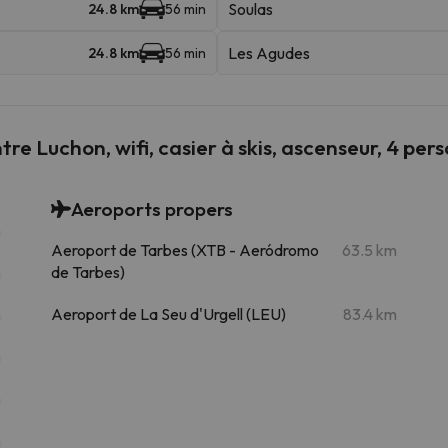
Soulas
24.8 km
56 min
Les Agudes
24.8 km
56 min
re Luchon, wifi, casier à skis, ascenseur, 4 per
Aeroports propers
m
Aeroport de Tarbes (XTB - Aeródromo
63.5 km
m
de Tarbes)
m
Aeroport de La Seu d'Urgell (LEU)
83.4 km
m
m
m