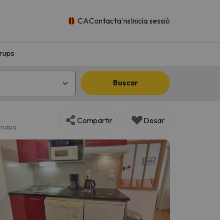
CA
Contacta'ns
Inicia sessió
rups
Buscar
Compartir
Desar
 mapa