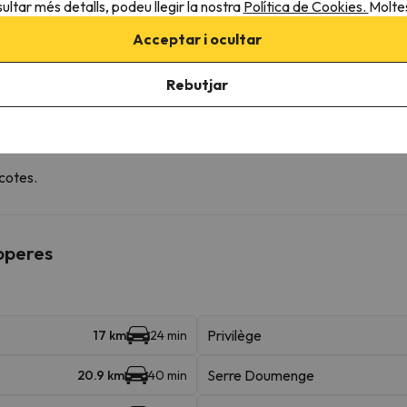
ultar més detalls, podeu llegir la nostra
Política de Cookies.
Moltes
Acceptar i ocultar
 de l'allotjament
Rebutjar
cotes.
roperes
Privilège
17 km
24 min
Serre Doumenge
20.9 km
40 min