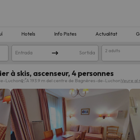
uí
Hotels
Info Pistes
Actualitat
G
2 adults
Entrada
Sortida
ier à skis, ascenseur, 4 personnes
-de-Luchon
A 193.9 m del centre de Bagnères-de-Luchon
Veure al
n amb la teva cerca. Intenteu modificar la destinació.