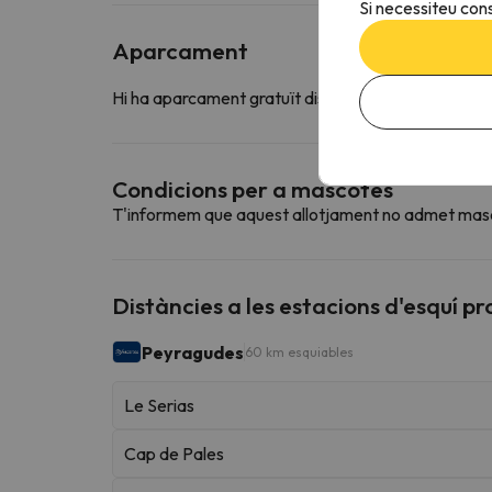
Si necessiteu cons
Aparcament
Hi ha aparcament gratuït disponible en els voltants
Condicions per a mascotes
T'informem que aquest allotjament no admet mas
Distàncies a les estacions d'esquí p
Peyragudes
60 km esquiables
Le Serias
Cap de Pales