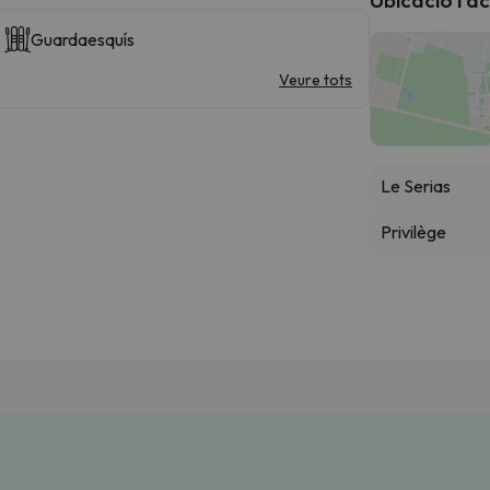
Guardaesquís
Veure tots
Le Serias
Privilège