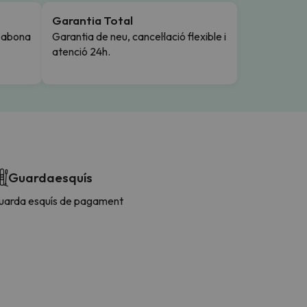
Garantia Total
i abona
Garantia de neu, cancel·lació flexible i
atenció 24h.
Guardaesquís
uarda esquís de pagament