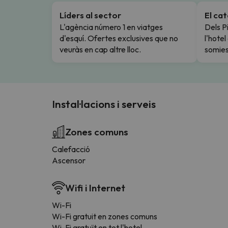
Líders al sector
El ca
L'agència número 1 en viatges
Dels Pi
d'esquí. Ofertes exclusives que no
l'hote
veuràs en cap altre lloc.
somies
Instal·lacions i serveis
Zones comuns
Calefacció
Ascensor
Wifi i Internet
Wi-Fi
Wi-Fi gratuit en zones comuns
Wi-Fi gratuït en tot l'hotel