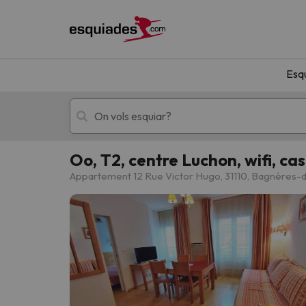
Esq
Oo, T2, centre Luchon, wifi, cas
Esquí
Escapades
Appartement 12 Rue Victor Hugo, 31110, Bagnères
!Vaja! No hem trobat resultats que coincideixi