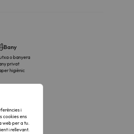
Bany
utxa o banyera
any privat
per higiènic
ferències i
s cookies ens
a web per a tu.
nt i rellevant.