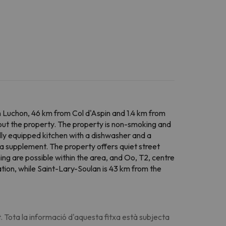
in Luchon, 46 km from Col d'Aspin and 1.4 km from
ghout the property. The property is non-smoking and
ully equipped kitchen with a dishwasher and a
a supplement. The property offers quiet street
shing are possible within the area, and Oo, T2, centre
tion, while Saint-Lary-Soulan is 43 km from the
. Tota la informació d'aquesta fitxa està subjecta