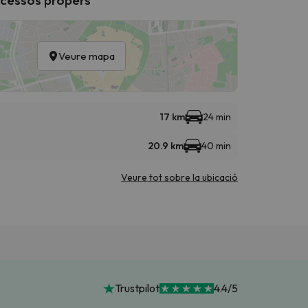
Veure mapa
17 km
24 min
20.9 km
40 min
Veure tot sobre la ubicació
Trustpilot
4.4/5