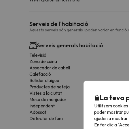
Serveis de l'habitació
Aquests serveis són generals i poden variar en funció d
Serveis generals habitació
Televisió
Zona de cuina
Assecador de cabell
Calefacció
Bullidor d'aigua
Productes de neteja
Vistes a la ciutat
La teva 
Mesa de menjador
Utilitzem cookies
Independent
poder mostrar pub
Adossat
ajuden a mostrar e
Detector de fum
En fer clic a "Acc