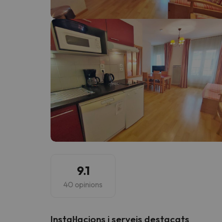
Vaja! Sembla que el nostre cercador ha perdut 
9.1
40 opinions
Instal·lacions i serveis destacats