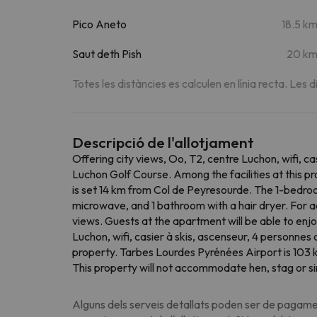
Pico Aneto
18.5 k
Saut deth Pish
20 k
Totes les distàncies es calculen en línia recta. Les d
Descripció de l'allotjament
Offering city views, Oo, T2, centre Luchon, wifi, 
Luchon Golf Course. Among the facilities at this pr
is set 14 km from Col de Peyresourde. The 1-bedroom
microwave, and 1 bathroom with a hair dryer. For a
views. Guests at the apartment will be able to enjoy 
Luchon, wifi, casier à skis, ascenseur, 4 personne
property. Tarbes Lourdes Pyrénées Airport is 103
This property will not accommodate hen, stag or si
Alguns dels serveis detallats poden ser de pagamen