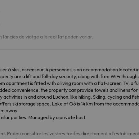
m
m
istàncies de viatge a la realitat poden variar.
casier à skis, ascenseur, 4 personnes is an accommodation located 
operty are a lift and full-day security, along with free WiFi throu
 apartment is fitted with a living room with a flat-screen TV, a f
dded convenience, the property can provide towels and linens for 
activities in and around Luchon, like hiking. Skiing, cycling and fi
s offers ski storage space. Lake of Oô is 14 km from the accommoda
 km away.
milar parties. Managed by a private host
t. Podeu consultar les vostres tarifes directament a l'establiment