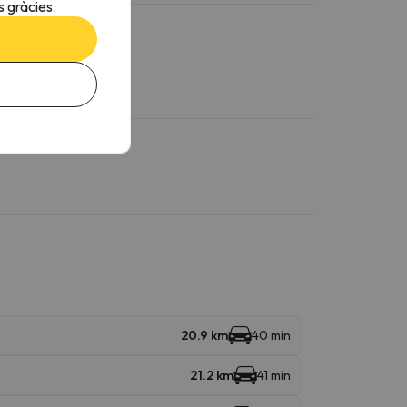
 gràcies.
20.9 km
40 min
21.2 km
41 min