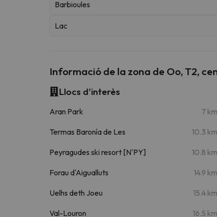
Barbioules
Lac
Informació de la zona de Oo, T2, cent
Llocs d'interès
Aran Park
7 k
Termas Baronía de Les
10.3 k
Peyragudes ski resort [N'PY]
10.8 k
Forau d'Aigualluts
14.9 k
Uelhs deth Joeu
15.4 k
Val-Louron
16.5 k