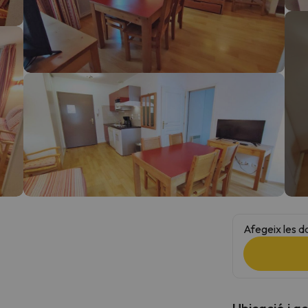
el nord. Quan trobi la seva brúixola torna.
Afegeix les d
Ubicació i a