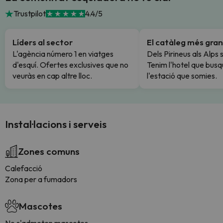
Trustpilot
4.4/5
Líders al sector
El catàleg més gran
L'agència número 1 en viatges
Dels Pirineus als Alps 
d'esquí. Ofertes exclusives que no
Tenim l'hotel que busq
veuràs en cap altre lloc.
l'estació que somies.
Instal·lacions i serveis
Zones comuns
Calefacció
Zona per a fumadors
Mascotes