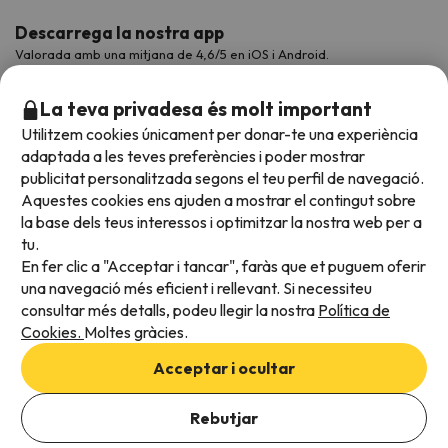
Descarrega la nostra app
Valorada amb una mitjana de 4,6/5 en iOS i Android.
La teva privadesa és molt important
Utilitzem cookies únicament per donar-te una experiència
adaptada a les teves preferències i poder mostrar
publicitat personalitzada segons el teu perfil de navegació.
Aquestes cookies ens ajuden a mostrar el contingut sobre
la base dels teus interessos i optimitzar la nostra web per a
tu.
En fer clic a "Acceptar i tancar", faràs que et puguem oferir
Acceptem
una navegació més eficient i rellevant. Si necessiteu
consultar més detalls, podeu llegir la nostra
Política de
Cookies.
Moltes gràcies.
Condicions generals
Acceptar i ocultar
Privadesa de dades
Afegeix les dates per comprovar la disponibilitat
Política de cookies
Rebutjar
Afegir dates