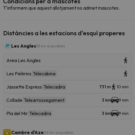
Condicions per a mascotes
T'informem que aquest allotjament no admet mascotes.
Distàncies a les estacions d'esquí properes
Les Angles
55 km esquiables
Area Les Angles
Les Pelèrins
Telecabina
Jassette Express
Telecadira
731 m
10 min
Collade
Telearrossegament
3 km
9 min
Pla del Mir
Telecadira
3 km
9 min
Cambre d'Aze
24 km esquiables