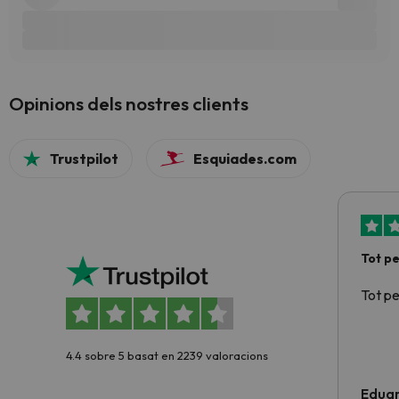
Opinions dels nostres clients
Trustpilot
Esquiades.com
Tot p
Tot p
4.4 sobre 5 basat en 2239 valoracions
Edua