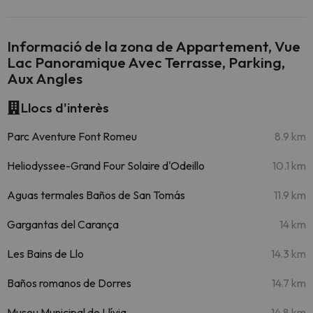
Informació de la zona de Appartement, Vue
Lac Panoramique Avec Terrasse, Parking,
Aux Angles
Llocs d'interès
Parc Aventure Font Romeu
8.9 km
Heliodyssee-Grand Four Solaire d'Odeillo
10.1 km
Aguas termales Baños de San Tomás
11.9 km
Gargantas del Carança
14 km
Les Bains de Llo
14.3 km
Baños romanos de Dorres
14.7 km
Museu Municipal de Llívia
14.8 km