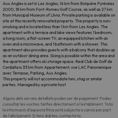
Aux Angles is set in Les Angles, 16 km from Bolquère Pyrénées
2000, 18 km from Font-Romeu Golf Course, as well as 27 km
from Municipal Museum of Llivia. Private parking is available on
site at this recently renovated property. The property is non-
smoking and is located less than 1 km from Les Angles. The
apartment with a terrace and lake views features 1 bedroom,
a living room, a flat-screen TV, an equipped kitchen with an
oven and a microwave, and 1 bathroom with a shower. This
apartment also provides guests with a balcony that doubles up
as an outdoor dining area. Skiing is possible within the area and
the apartment offers ski storage space. Real Club de Golf de
Cerdaña is 33 km from Appartement, vue LAC Panoramique
avec Terrasse, Parking, Aux Angles.
This property will not accommodate hen, stag or similar
parties. Managed by a private host
Alguns dels serveis detallats poden ser de pagament. Podeu
consultar les vostres tarifes directament a l'establiment. Tota
la informació d'aquesta fitxa està subjecta a canvis per part
de l'allotjament. Si tens dubtes, contacta'ns.