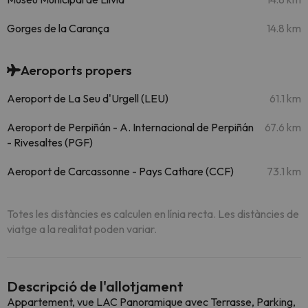
Gorges de la Carança
14.8 km
Aeroports propers
Aeroport de La Seu d'Urgell (LEU)
61.1 km
Aeroport de Perpiñán - A. Internacional de Perpiñán
67.6 km
- Rivesaltes (PGF)
Aeroport de Carcassonne - Pays Cathare (CCF)
73.1 km
Totes les distàncies es calculen en línia recta. Les distàncies de
viatge a la realitat poden variar.
Descripció de l'allotjament
Appartement, vue LAC Panoramique avec Terrasse, Parking,