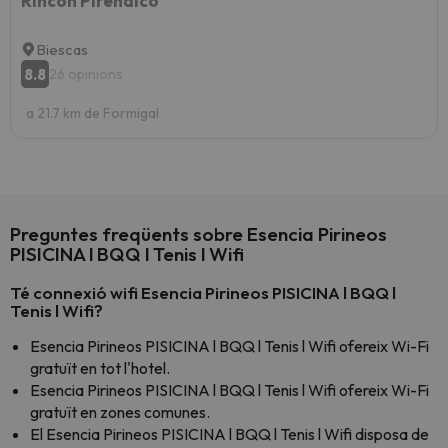
Rincón Pirenaico
Biescas
8.8
26 opinions
a 21.7 km de Formigal
Preguntes freqüents sobre Esencia Pirineos
PISICINA l BQQ l Tenis l Wifi
Té connexió wifi Esencia Pirineos PISICINA l BQQ l
Tenis l Wifi?
Esencia Pirineos PISICINA l BQQ l Tenis l Wifi ofereix Wi-Fi
gratuït en tot l'hotel.
Esencia Pirineos PISICINA l BQQ l Tenis l Wifi ofereix Wi-Fi
gratuït en zones comunes.
El Esencia Pirineos PISICINA l BQQ l Tenis l Wifi disposa de