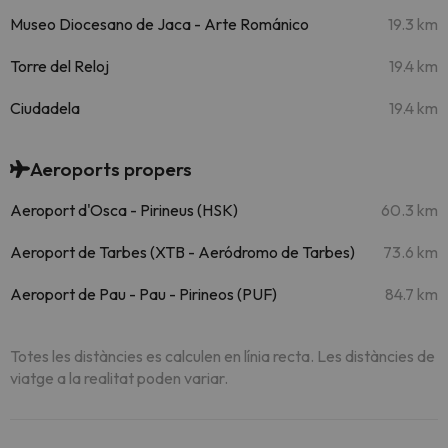
Museo Diocesano de Jaca - Arte Románico
19.3 km
Torre del Reloj
19.4 km
Ciudadela
19.4 km
Aeroports propers
Aeroport d'Osca - Pirineus (HSK)
60.3 km
Aeroport de Tarbes (XTB - Aeródromo de Tarbes)
73.6 km
Aeroport de Pau - Pau - Pirineos (PUF)
84.7 km
Totes les distàncies es calculen en línia recta. Les distàncies de
viatge a la realitat poden variar.