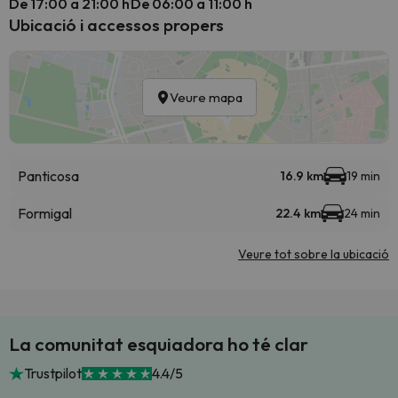
De 17:00 a 21:00 h
De 06:00 a 11:00 h
Ubicació i accessos propers
Veure mapa
Panticosa
16.9 km
19 min
Formigal
22.4 km
24 min
Veure tot sobre la ubicació
La comunitat esquiadora ho té clar
Trustpilot
4.4/5