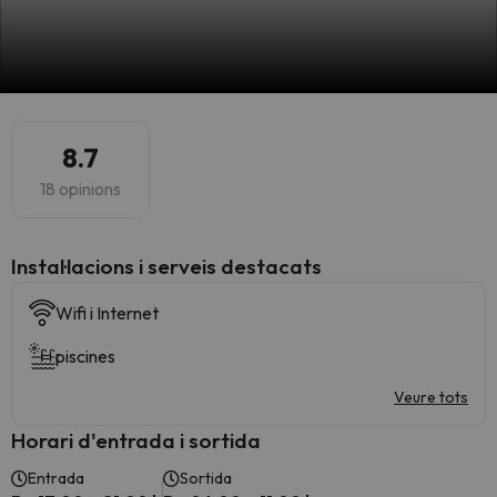
8.7
18 opinions
Instal·lacions i serveis destacats
Wifi i Internet
piscines
Veure tots
Horari d'entrada i sortida
Entrada
Sortida