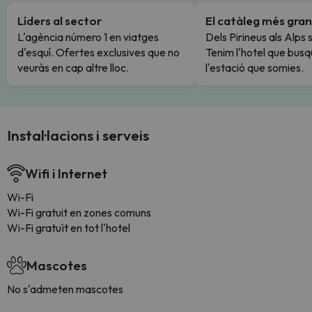
Líders al sector
El catàleg més gran
L'agència número 1 en viatges
Dels Pirineus als Alps 
d'esquí. Ofertes exclusives que no
Tenim l'hotel que busq
veuràs en cap altre lloc.
l'estació que somies.
Instal·lacions i serveis
Wifi i Internet
Wi-Fi
Wi-Fi gratuit en zones comuns
Wi-Fi gratuït en tot l'hotel
Mascotes
No s'admeten mascotes