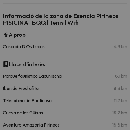
Informació de la zona de Esencia Pirineos
PISICINA l BQQ l Tenis l Wifi
A prop
Cascada D'Os Lucas
4.3 km
Llocs d'interès
Parque faunístico Lacuniacha
8.1 km
Ibón de Piedrafita
8.3 km
Telecabina de Panticosa
11.7 km
Cueva de las Güixas
18.2 km
Aventura Amazonia Pirineos
18.8 km