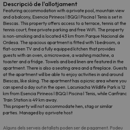
Descripció de l'allotjament
Featuring accommodation with a private pool, mountain view
and a balcony, Esencia Pirineos l BQQ l Piscina l Tenis is set in
Biescas. This property offers access to a terrace, tennis at the
tennis court, free private parking and free WiFi. The property
is non-smoking and is located 43 km from Parque Nacional de
Ordesa. The spacious apartment is fitted with 1 bedroom, a
flat-screen TV and a fully equipped kitchen that provides
guests with an oven, a microwave, a washing machine, a
toaster and a fridge. Towels and bed linen are featured in the
apartment. There is also a seating area and a fireplace. Guests
at the apartment will be able to enjoy activities in and around
Biescas, like skiing. The apartment has a picnic area where you
can spend a day out in the open. Lacuniacha Wildlife Park is 12
km from Esencia Pirineos l BQQ l Piscina l Tenis, while Canfranc
Train Station is 49 km away.
This property will not accommodate hen, stag or similar
parties. Managed by a private host
Alguns dels serveis detallats poden ser de pagament. Podeu