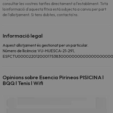
consultar les vostres tarifes directament a l'establiment. Tota
la informació d'aquesta fitxa està subjecta a canvis per part
de l'allotjament. Si tens dubtes, contacta'ns.
Informació legal
Aquest allotjament és gestionat per un particular.
Número de llicència: VU-HUESCA-21-291,
ESFCTU0000220120001753830000000000000000000
Opinions sobre Esencia Pirineos PISICINA l
BQQ l Tenis l Wifi