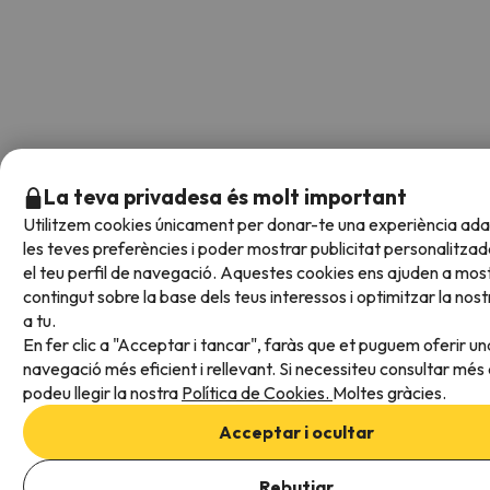
La teva privadesa és molt important
Utilitzem cookies únicament per donar-te una experiència ad
les teves preferències i poder mostrar publicitat personalitza
el teu perfil de navegació. Aquestes cookies ens ajuden a most
contingut sobre la base dels teus interessos i optimitzar la nos
a tu.
En fer clic a "Acceptar i tancar", faràs que et puguem oferir un
navegació més eficient i rellevant. Si necessiteu consultar més 
podeu llegir la nostra
Política de Cookies.
Moltes gràcies.
Acceptar i ocultar
Afegeix les dates per comprovar la disponibilitat
Rebutjar