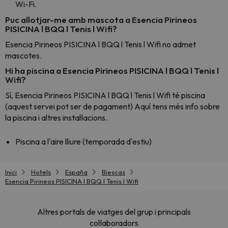
Wi-Fi.
Puc allotjar-me amb mascota a Esencia Pirineos
PISICINA l BQQ l Tenis l Wifi?
Esencia Pirineos PISICINA l BQQ l Tenis l Wifi no admet
mascotes.
Hi ha piscina a Esencia Pirineos PISICINA l BQQ l Tenis l
Wifi?
Sí, Esencia Pirineos PISICINA l BQQ l Tenis l Wifi té piscina
(aquest servei pot ser de pagament) Aquí tens més info sobre
la piscina i altres instal·lacions.
Piscina a l'aire lliure (temporada d'estiu)
Inici
Hotels
España
Biescas
Esencia Pirineos PISICINA l BQQ l Tenis l Wifi
Altres portals de viatges del grup i principals
col·laboradors