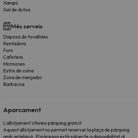
Xampú
Gel de dutxa
Més serveis
Disposa de tovalloles
Rentadora
Forn
Cafetera
Microones
Estris de cuina
Zona de menjador
Barbacoa
Aparcament
L'allotjament ofereix pàrquing gratuït
Aquest allotjament no permet reservar la plaça de pàrquing
amb antelació. El pàrquing està subjecte a disponibilitat al