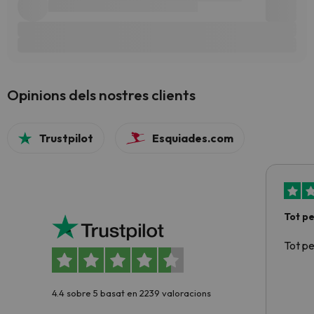
Opinions dels nostres clients
Trustpilot
Esquiades.com
Tot p
Tot p
4.4 sobre 5 basat en 2239 valoracions