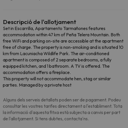
Descripció de l'allotjament
Set in Escarrilla, Apartamento Tarmañones features
accommodation within 47 km of Peña Telera Mountain. Both
free WiFi and parking on-site are accessible at the apartment
free of charge. The property is non-smoking and is situated 10
km from Lacuniacha Wildlife Park. The air-conditioned
apartment is composed of 2 separate bedrooms, a fully
equipped kitchen, and 1 bathroom. A TV is offered. The
accommodation offers a fireplace.
This property will not accommodate hen, stag or similar
parties. Managed by a private host
Alguns dels serveis detallats poden ser de pagament. Podeu
consultar les vostres tarifes directament a l'establiment. Tota
la informació d'aquesta fitxa està subjecta a canvis per part
de l'allotjament. Si tens dubtes, contacta'ns.