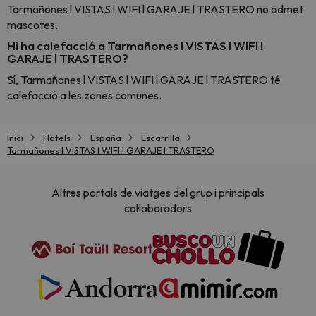
Tarmañones l VISTAS l WIFI l GARAJE l TRASTERO no admet
mascotes.
Hi ha calefacció a Tarmañones l VISTAS l WIFI l
GARAJE l TRASTERO?
Sí, Tarmañones l VISTAS l WIFI l GARAJE l TRASTERO té
calefacció a les zones comunes.
Inici
Hotels
España
Escarrilla
Tarmañones l VISTAS l WIFI l GARAJE l TRASTERO
Altres portals de viatges del grup i principals
col·laboradors