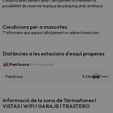
Consulta directament amb l´allotjament si ofereixen la
possibilitat de reservar la plaça de pàrquing amb antelació.
Condicions per a mascotes
T'informem que aquest allotjament no admet mascotes.
Distàncies a les estacions d'esquí properes
Panticosa
39 km esquiables
Panticosa
5.2 km
9 min
Informació de la zona de Tarmañones l
VISTAS l WIFI l GARAJE l TRASTERO