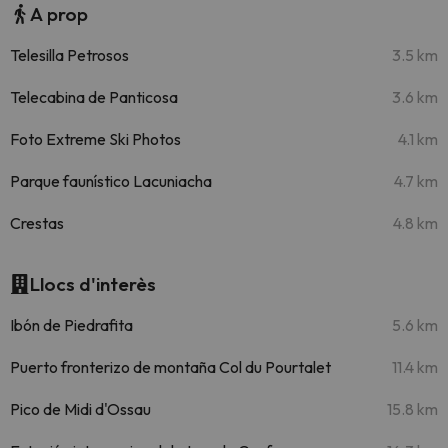
A prop
Telesilla Petrosos
3.5 km
Telecabina de Panticosa
3.6 km
Foto Extreme Ski Photos
4.1 km
Parque faunístico Lacuniacha
4.7 km
Crestas
4.8 km
Llocs d'interès
Ibón de Piedrafita
5.6 km
Puerto fronterizo de montaña Col du Pourtalet
11.4 km
Pico de Midi d'Ossau
15.8 km