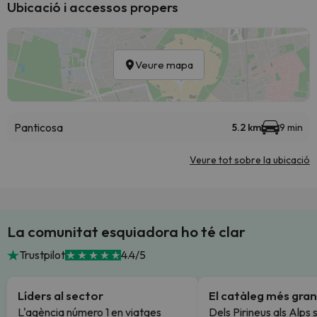
Ubicació i accessos propers
Veure mapa
Panticosa
5.2 km
9 min
Veure tot sobre la ubicació
La comunitat esquiadora ho té clar
Trustpilot
4.4/5
Líders al sector
El catàleg més gran
L'agència número 1 en viatges
Dels Pirineus als Alps 