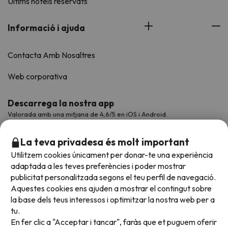
Últims hotels reservats
Informació i ajuda
Contacta Amb Nosaltres
Web corporativa
Descarrega la nostra app
Valorada amb una mitjana de 4,6/5 en iOS i Android.
La teva privadesa és molt important
Utilitzem cookies únicament per donar-te una experiència
adaptada a les teves preferències i poder mostrar
publicitat personalitzada segons el teu perfil de navegació.
Aquestes cookies ens ajuden a mostrar el contingut sobre
la base dels teus interessos i optimitzar la nostra web per a
tu.
En fer clic a "Acceptar i tancar", faràs que et puguem oferir
Acceptem