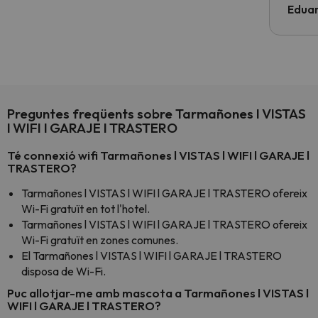
Edua
Preguntes freqüents sobre Tarmañones l VISTAS
l WIFI l GARAJE l TRASTERO
Té connexió wifi Tarmañones l VISTAS l WIFI l GARAJE l
TRASTERO?
Tarmañones l VISTAS l WIFI l GARAJE l TRASTERO ofereix
Wi-Fi gratuït en tot l'hotel.
Tarmañones l VISTAS l WIFI l GARAJE l TRASTERO ofereix
Wi-Fi gratuït en zones comunes.
El Tarmañones l VISTAS l WIFI l GARAJE l TRASTERO
disposa de Wi-Fi.
Puc allotjar-me amb mascota a Tarmañones l VISTAS l
WIFI l GARAJE l TRASTERO?