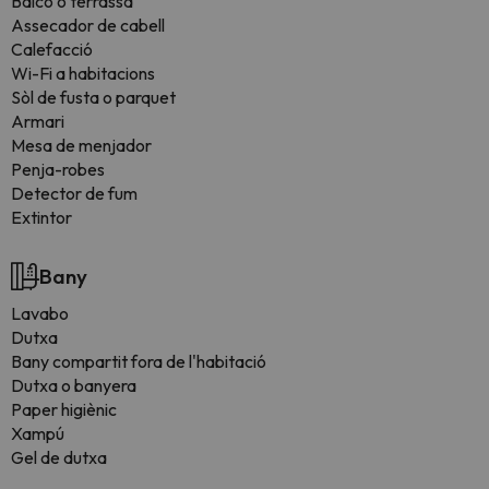
Balcó o terrassa
Assecador de cabell
Calefacció
Wi-Fi a habitacions
Sòl de fusta o parquet
Armari
Mesa de menjador
Penja-robes
Detector de fum
Extintor
Bany
Lavabo
Dutxa
Bany compartit fora de l'habitació
Dutxa o banyera
Paper higiènic
Xampú
Gel de dutxa