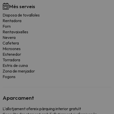
Més serveis
Disposa de tovalloles
Rentadora
Forn
Rentavaixelles
Nevera
Cafetera
Microones
Estenedor
Torradora
Estris de cuina
Zona de menjador
Fogons
Aparcament
L'allotjament ofereix pàrquing interior gratuït