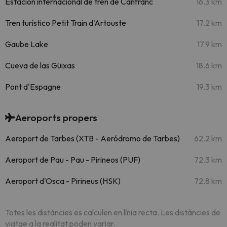
Estación internacional de tren de Canfranc
16.3 km
Tren turístico Petit Train d'Artouste
17.2 km
Gaube Lake
17.9 km
Cueva de las Güixas
18.6 km
Pont d'Espagne
19.3 km
Aeroports propers
Aeroport de Tarbes (XTB - Aeródromo de Tarbes)
62.2 km
Aeroport de Pau - Pau - Pirineos (PUF)
72.3 km
Aeroport d'Osca - Pirineus (HSK)
72.8 km
Totes les distàncies es calculen en línia recta. Les distàncies de
viatge a la realitat poden variar.