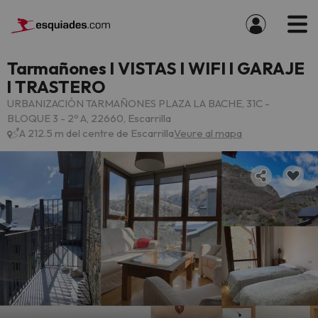
Tarmañones l VISTAS l WIFI l GARAJE
l TRASTERO
URBANIZACIÓN TARMAÑONES PLAZA LA BACHE, 31C -
BLOQUE 3 - 2º A, 22660, Escarrilla
A 212.5 m del centre de Escarrilla
Veure al mapa