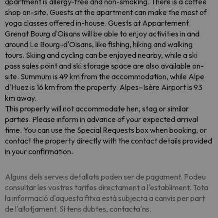
apartment is allergy-free and non-smoking. There is a coffee
shop on-site. Guests at the apartment can make the most of
yoga classes offered in-house. Guests at Appartement
Grenat Bourg d'Oisans will be able to enjoy activities in and
around Le Bourg-dʼOisans, like fishing, hiking and walking
tours. Skiing and cycling can be enjoyed nearby, while a ski
pass sales point and ski storage space are also available on-
site. Summum is 49 km from the accommodation, while Alpe
d'Huez is 16 km from the property. Alpes–Isère Airport is 93
km away.
This property will not accommodate hen, stag or similar
parties. Please inform in advance of your expected arrival
time. You can use the Special Requests box when booking, or
contact the property directly with the contact details provided
in your confirmation.
Alguns dels serveis detallats poden ser de pagament. Podeu
consultar les vostres tarifes directament a l'establiment. Tota
la informació d'aquesta fitxa està subjecta a canvis per part
de l'allotjament. Si tens dubtes, contacta'ns.