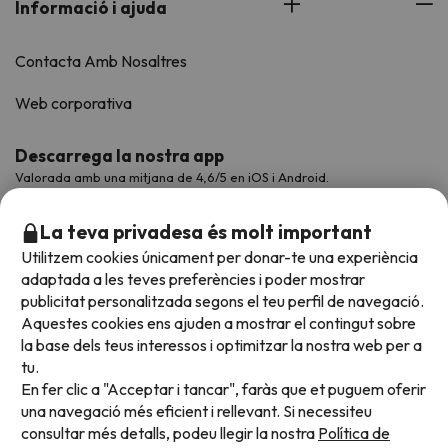
Informació i ajuda
Contacta Amb Nosaltres
Web corporativa
Descarrega la nostra app
Valorada amb una mitjana de 4,6/5 en iOS i Android.
La teva privadesa és molt important
Utilitzem cookies únicament per donar-te una experiència
adaptada a les teves preferències i poder mostrar
publicitat personalitzada segons el teu perfil de navegació.
Aquestes cookies ens ajuden a mostrar el contingut sobre
la base dels teus interessos i optimitzar la nostra web per a
tu.
En fer clic a "Acceptar i tancar", faràs que et puguem oferir
Acceptem
una navegació més eficient i rellevant. Si necessiteu
consultar més detalls, podeu llegir la nostra
Política de