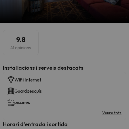
9.8
41 opinions
Instal·lacions i serveis destacats
Wifi i Internet
Guardaesquís
piscines
Veure tots
Horari d'entrada i sortida