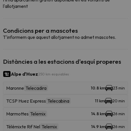
l'allotjament
Condicions per a mascotes
T'informem que aquest allotjament no admet mascotes.
Distàncies a les estacions d'esquí properes
Alpe d'Huez
250 km esquiables
Maronne
Telecadira
10.8 km
23 min
TCSP Huez Express
Telecabina
11 km
20 min
Marmottes
Telemix
14.8 km
26 min
Télémixte Rif Nel
Telemix
14.9 km
26 min