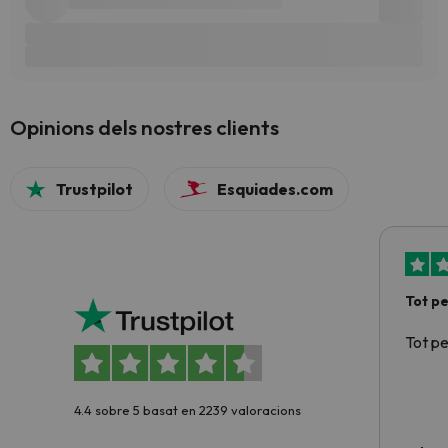
Opinions dels nostres clients
Trustpilot
Esquiades.com
Tot p
Tot p
4.4 sobre 5 basat en 2239 valoracions