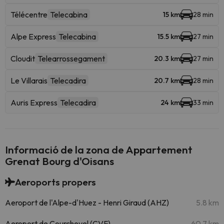
Télécentre
Telecabina
15 km
28 min
Alpe Express
Telecabina
15.5 km
27 min
Cloudit
Telearrossegament
20.3 km
27 min
Le Villarais
Telecadira
20.7 km
28 min
Auris Express
Telecadira
24 km
33 min
Informació de la zona de Appartement
Grenat Bourg d'Oisans
Aeroports propers
Aeroport de l'Alpe-d'Huez - Henri Giraud (AHZ)
5.8 km
Aeroport de Courchevel (CVF)
60.7 km