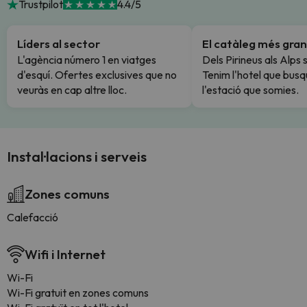
Trustpilot
4.4/5
Líders al sector
El catàleg més gran
L'agència número 1 en viatges
Dels Pirineus als Alps 
d'esquí. Ofertes exclusives que no
Tenim l'hotel que busq
veuràs en cap altre lloc.
l'estació que somies.
Instal·lacions i serveis
Zones comuns
Calefacció
Wifi i Internet
Wi-Fi
Wi-Fi gratuit en zones comuns