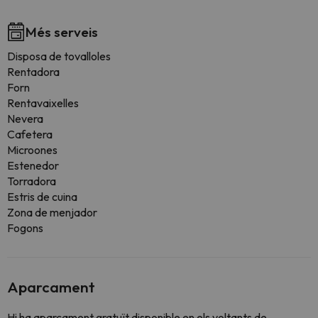
Més serveis
Disposa de tovalloles
Rentadora
Forn
Rentavaixelles
Nevera
Cafetera
Microones
Estenedor
Torradora
Estris de cuina
Zona de menjador
Fogons
Aparcament
Hi ha aparcament gratuït disponible en els voltants de