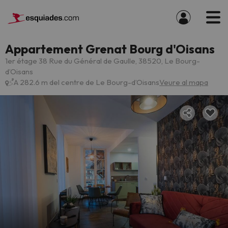
Appartement Grenat Bourg d'Oisans
1er étage 38 Rue du Général de Gaulle, 38520, Le Bourg-
dʼOisans
A 282.6 m del centre de Le Bourg-dʼOisans
Veure al mapa