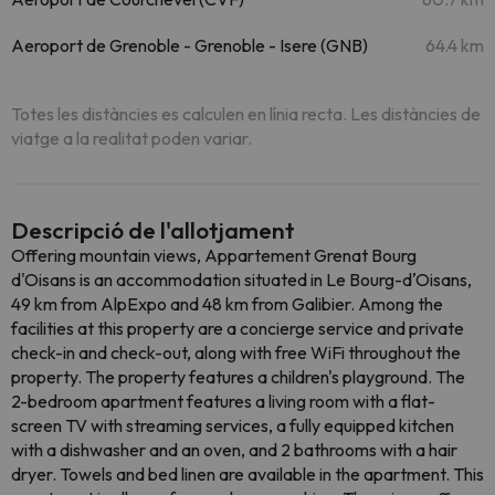
Aeroport de Grenoble - Grenoble - Isere (GNB)
64.4 km
Totes les distàncies es calculen en línia recta. Les distàncies de
viatge a la realitat poden variar.
Descripció de l'allotjament
Offering mountain views, Appartement Grenat Bourg
d'Oisans is an accommodation situated in Le Bourg-dʼOisans,
49 km from AlpExpo and 48 km from Galibier. Among the
facilities at this property are a concierge service and private
check-in and check-out, along with free WiFi throughout the
property. The property features a children's playground. The
2-bedroom apartment features a living room with a flat-
screen TV with streaming services, a fully equipped kitchen
with a dishwasher and an oven, and 2 bathrooms with a hair
dryer. Towels and bed linen are available in the apartment. This