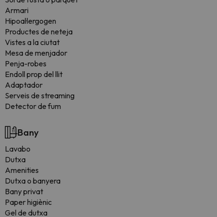
Armari
Hipoal·lergogen
Productes de neteja
Vistes a la ciutat
Mesa de menjador
Penja-robes
Endoll prop del llit
Adaptador
Serveis de streaming
Detector de fum
Bany
Lavabo
Dutxa
Amenities
Dutxa o banyera
Bany privat
Paper higiènic
Gel de dutxa