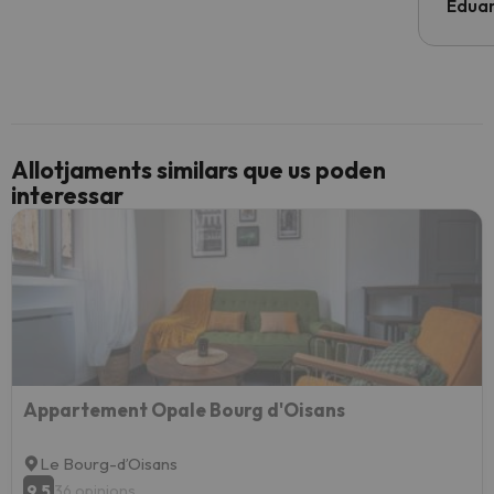
Edua
Allotjaments similars que us poden
interessar
Appartement Opale Bourg d'Oisans
Le Bourg-dʼOisans
9.5
36 opinions