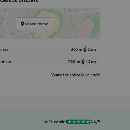
Veure mapa
emix
365 m
5 min
cabina
760 m
10 min
Veure tot sobre la ubicació
Trustpilot
4.4/5