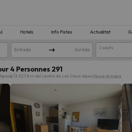
uí
Hotels
Info Pistes
Actualitat
G
2 adults
Entrada
Sortida
our 4 Personnes 291
Alpes
A 327.8 m del centre de Les Deux Alpes
Veure al mapa
n amb la teva cerca. Intenteu modificar la destinació.