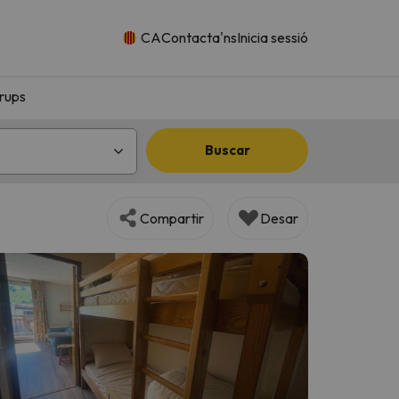
CA
Contacta'ns
Inicia sessió
rups
Buscar
Compartir
Desar