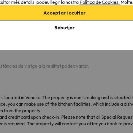
ultar més detalls, podeu llegir la nostra
Política de Cookies.
Moltes
Acceptar i ocultar
m
Rebutjar
m
m
istàncies de viatge a la realitat poden variar.
is located in Vénosc. The property is non-smoking and is situate
ce, you can make use of the kitchen facilities, which include a dis
km from the property.
and credit card upon check-in. Please note that all Special Request
 is required. The property will contact you after you book to provi