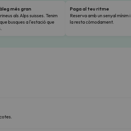
tàleg més gran
Paga al teu ritme
rineus als Alps suisses. Tenim
Reserva amb un senyal mínim 
l que busques a l'estació que
la resta còmodament.
.
cotes.