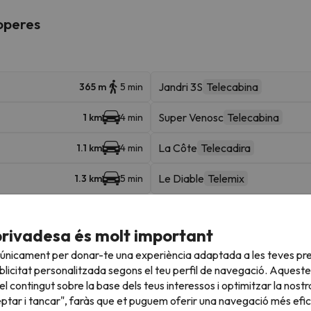
roperes
Jandri 3S
Telecabina
365 m
5 min
Super Venosc
Telecabina
1 km
4 min
La Côte
Telecadira
1.1 km
4 min
Le Diable
Telemix
1.3 km
5 min
Mont de Lans
Telecadira
1.5 km
6 min
privadesa és molt important
1.6 km
6 min
 únicament per donar-te una experiència adaptada a les teves pre
licitat personalitzada segons el teu perfil de navegació. Aqueste
l contingut sobre la base dels teus interessos i optimitzar la nostr
eptar i tancar", faràs que et puguem oferir una navegació més eficie
Equinoxe - Studio Pour 4 Personnes 291