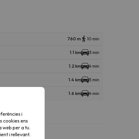
760 m
10 min
1.1 km
3 min
1.2 km
4 min
1.4 km
5 min
1.6 km
4 min
ferències i
s cookies ens
a web per a tu.
nt i rellevant.