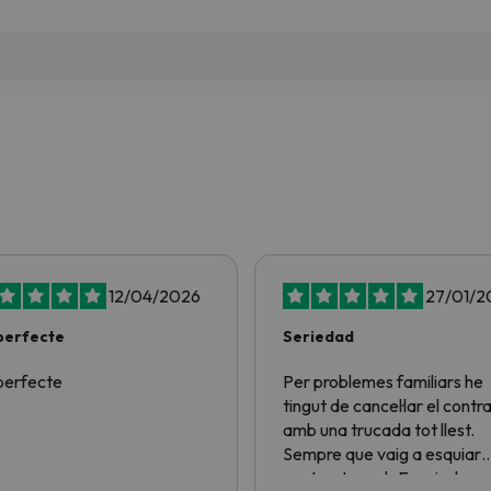
12/04/2026
27/01/2
perfecte
Seriedad
perfecte
Per problemes familiars he
tingut de cancel·lar el contra
amb una trucada tot llest.
Sempre que vaig a esquiar
contracto amb Esquiades.