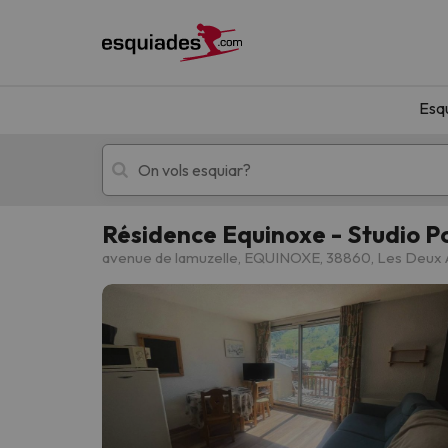
Esq
Résidence Equinoxe - Studio P
Esquí
Escapades
avenue de lamuzelle, EQUINOXE, 38860, Les Deux 
!Vaja! No hem trobat resultats que coincideixi