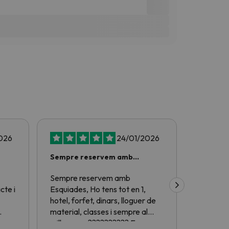
026
24/01/2026
Sempre reservem amb
Mai m'han
Esquiades
Sempre reservem amb
Mai m'han
cte i
Esquiades, Ho tens tot en 1,
hotel, forfet, dinars, lloguer de
material, classes i sempre al
com,
millor preu ?????????? Enguany