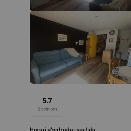
Vaja! Sembla que el nostre cercador ha perdut 
5.7
2 opinions
Horari d'entrada i sortida