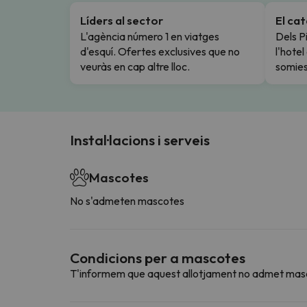
Líders al sector
El ca
L'agència número 1 en viatges
Dels Pi
d'esquí. Ofertes exclusives que no
l'hote
veuràs en cap altre lloc.
somies
Instal·lacions i serveis
Mascotes
No s'admeten mascotes
Condicions per a mascotes
T'informem que aquest allotjament no admet mas