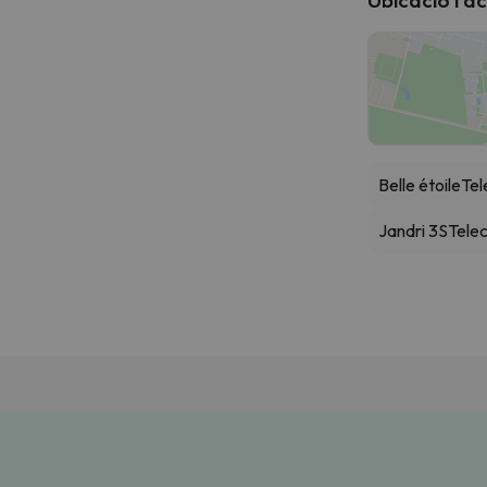
Belle étoile
Tel
Jandri 3S
Tele