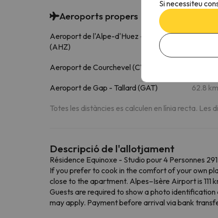
Si necessiteu cons
Aeroports propers
Aeroport de l'Alpe-d'Huez - Henri Giraud
8.8 k
(AHZ)
Aeroport de Courchevel (CVF)
58.3 k
Aeroport de Gap - Tallard (GAT)
62.8 k
Totes les distàncies es calculen en línia recta. Les d
Descripció de l'allotjament
Résidence Equinoxe - Studio pour 4 Personnes 291 
If you prefer to cook in the comfort of your own pla
close to the apartment. Alpes–Isère Airport is 111 
Guests are required to show a photo identification 
may apply. Payment before arrival via bank transfer