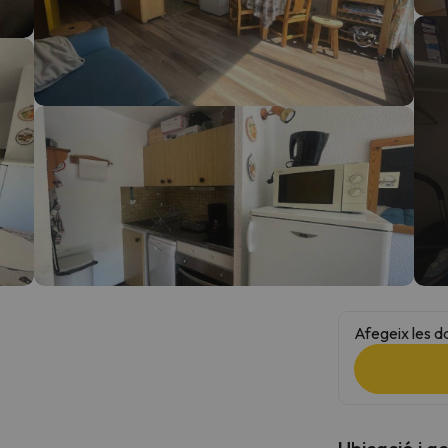
el nord. Quan trobi la seva brúixola torna.
Afegeix les d
Ubicació i a