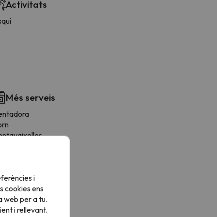
Activitats
squí
Més serveis
entadora
orn
entavaixelles
evera
afetera
icroones
ferències i
stenedor
s cookies ens
orradora
a web per a tu.
tris de cuina
nt i rellevant.
ona de menjador