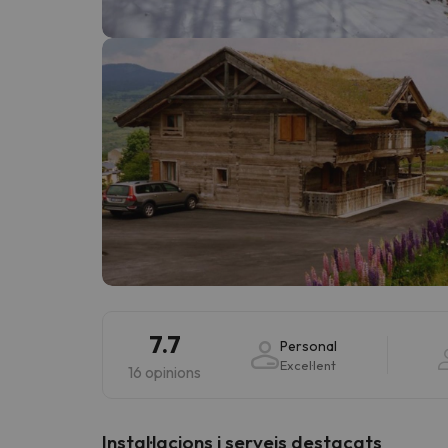
Vaja! Sembla que el nostre cercador ha perdut 
7.7
Personal
Excel·lent
16 opinions
Instal·lacions i serveis destacats