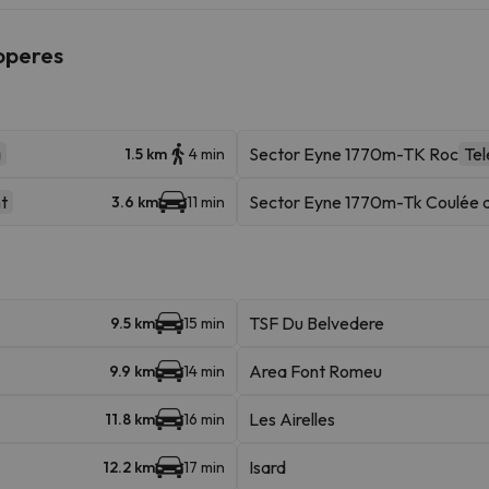
roperes
a
Sector Eyne 1770m-TK Roc
Te
1.5 km
4 min
t
Sector Eyne 1770m-Tk Coulée d
3.6 km
11 min
TSF Du Belvedere
9.5 km
15 min
Area Font Romeu
9.9 km
14 min
Les Airelles
11.8 km
16 min
Isard
12.2 km
17 min