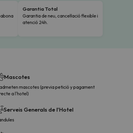
Garantia Total
i abona
Garantia de neu, cancel·lació flexible i
atenció 24h.
Mascotes
'admeten mascotes (previa petició y pagament
recte a l'hotel)
Serveis Generals de l'Hotel
andules