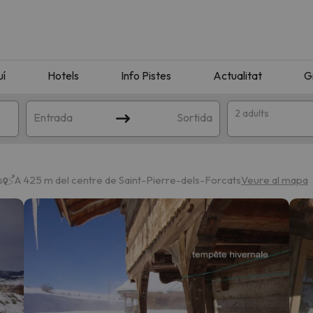
uí
Hotels
Info Pistes
Actualitat
G
2 adults
Entrada
Sortida
s
A 425 m del centre de Saint-Pierre-dels-Forcats
Veure al mapa
n amb la teva cerca. Intenteu modificar la destinació.