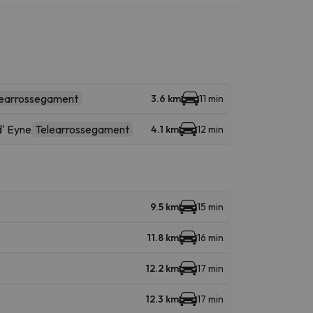
learrossegament
3.6 km
11 min
' Eyne
Telearrossegament
4.1 km
12 min
9.5 km
15 min
11.8 km
16 min
12.2 km
17 min
12.3 km
17 min