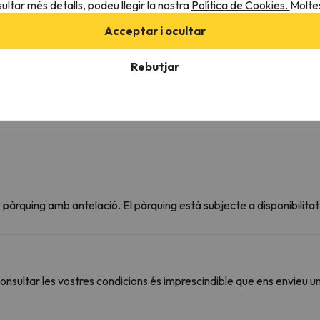
ultar més detalls, podeu llegir la nostra
Política de Cookies.
Moltes
F
B
Acceptar i ocultar
Rebutjar
pàrquing amb antelació. El pàrquing està subjecte a disponibilita
sultar les vostres condicions és imprescindible que ens envieu u