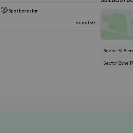
Spa i benestar
Veure tots
Sector St Pier
Sector Eyne 