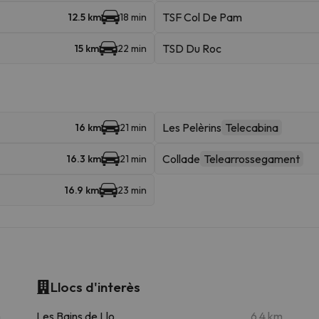
TSF Col De Pam
12.5 km
18 min
TSD Du Roc
15 km
22 min
Les Pelèrins
Telecabina
16 km
21 min
Collade
Telearrossegament
16.3 km
21 min
16.9 km
23 min
Llocs d'interès
m
Les Bains de Llo
6.4 km