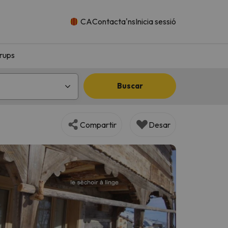
CA
Contacta'ns
Inicia sessió
rups
Buscar
Compartir
Desar