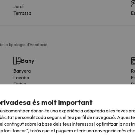
Jardí
Terrassa
E
e la tipologia d'habitació.
Bany
Banyera
R
Lavabo
F
Dutxa
R
Dutxa o banyera
N
Bany privat
C
privadesa és molt important
Wc amb barres de suport
M
 únicament per donar-te una experiència adaptada a les teves pre
Dutxa adaptada per a cadires de rodes
E
licitat personalitzada segons el teu perfil de navegació. Aqueste
Dutxa arran de terra
T
l contingut sobre la base dels teus interessos i optimitzar la nostr
WC elevat
Es
eptar i tancar", faràs que et puguem oferir una navegació més eficie
Silla per a dutxa
Z