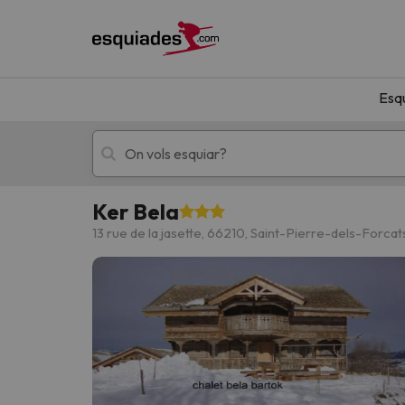
Esq
Ker Bela
Esquí
Escapades
13 rue de la jasette, 66210, Saint-Pierre-dels-Forcat
!Vaja! No hem trobat resultats que coincideixi