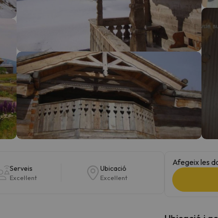
el nord. Quan trobi la seva brúixola torna.
Afegeix les d
Serveis
Ubicació
Excel·lent
Excel·lent
Ubicació i a