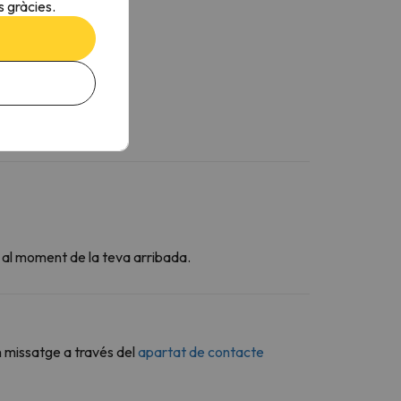
 gràcies.
ogons
arbacoa
t al moment de la teva arribada.
n missatge a través del
apartat de contacte