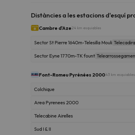
Distàncies a les estacions d'esquí p
Cambre d'Aze
24 km esquiables
Sector St Pierre 1640m-Telesilla Mouli
Telecadir
Sector Eyne 1770m-TK fount
Telearrossegamen
Font-Romeu Pyrénées 2000
43 km esquiables
Colchique
Area Pyrenees 2000
Telecabine Airelles
Sud I & II