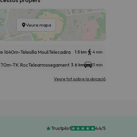
Veure mapa
re 1640m-Telesilla Mouli
Telecadira
1.5 km
4 min
1770m-TK Roc
Telearrossegament
3.6 km
11 min
Veure tot sobre la ubicació
Trustpilot
4.4/5