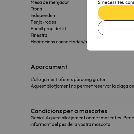
Si necessiteu cons
Mesa de menjador
Trona
Independent
Penja-robes
Endoll prop del llit
Finestra
Habitacions connectades/adjacents disponibles
Aparcament
L'allotjament ofereix pàrquing gratuït
Aquest allotjament no permet reservar la plaça de 
Condicions per a mascotes
Genial! Aquest allotjament admet mascotes. Per con
informant del pes de la vostra mascota.