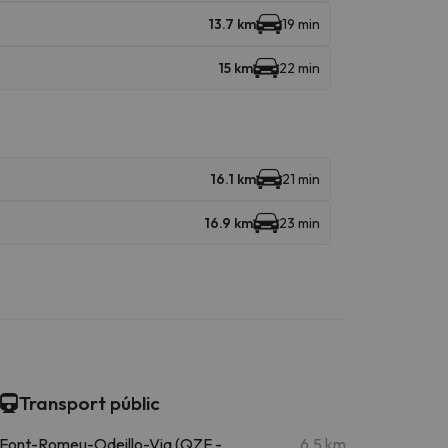
13.7 km
19 min
15 km
22 min
16.1 km
21 min
16.9 km
23 min
Transport públic
Font-Romeu-Odeillo-Via (QZF -
6.5 km