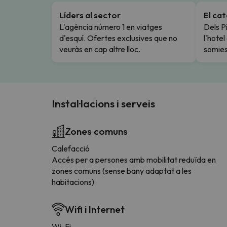
Líders al sector
El ca
L'agència número 1 en viatges
Dels Pi
d'esquí. Ofertes exclusives que no
l'hote
veuràs en cap altre lloc.
somies
Instal·lacions i serveis
Zones comuns
Calefacció
Accés per a persones amb mobilitat reduïda en
zones comuns (sense bany adaptat a les
habitacions)
Wifi i Internet
Wi-Fi