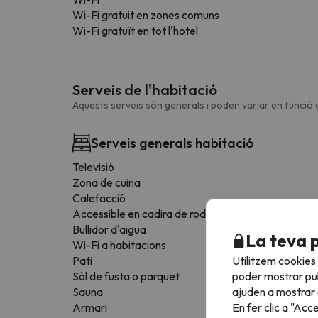
Wi-Fi gratuit en zones comuns
Wi-Fi gratuït en tot l'hotel
Serveis de l'habitació
Aquests serveis són generals i poden variar en funció d
Serveis generals habitació
Televisió
Zona de cuina
Calefacció
Accessible en cadira de rodes
Bullidor d'aigua
La teva 
Wi-Fi a habitacions
Utilitzem cookies
Pati
poder mostrar pub
Sòl de fusta o parquet
ajuden a mostrar e
Sauna
En fer clic a "Acc
Armari