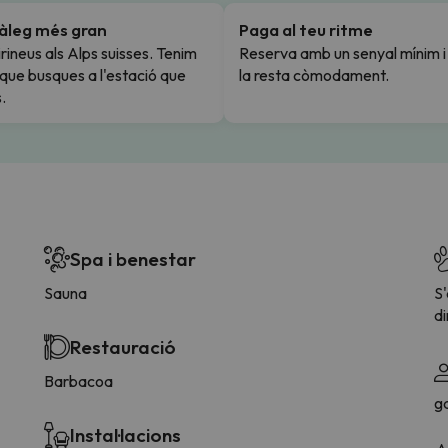
tàleg més gran
Paga al teu ritme
rineus als Alps suisses. Tenim
Reserva amb un senyal mínim 
l que busques a l'estació que
la resta còmodament.
.
Spa i benestar
Sauna
S
di
Restauració
Barbacoa
g
Instal·lacions