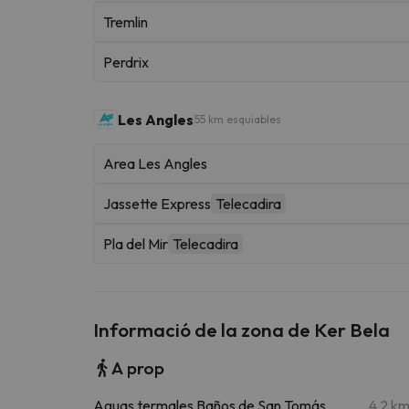
Tremlin
Perdrix
Les Angles
55 km esquiables
Area Les Angles
Jassette Express
Telecadira
Pla del Mir
Telecadira
Informació de la zona de Ker Bela
A prop
Aguas termales Baños de San Tomás
4.2 k