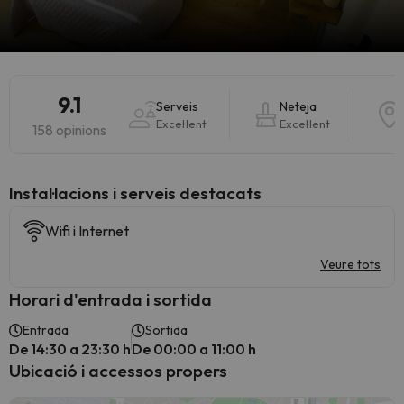
9.1
Serveis
Neteja
Excel·lent
Excel·lent
158 opinions
Instal·lacions i serveis destacats
Wifi i Internet
Veure tots
Horari d'entrada i sortida
Entrada
Sortida
De 14:30 a 23:30 h
De 00:00 a 11:00 h
Ubicació i accessos propers