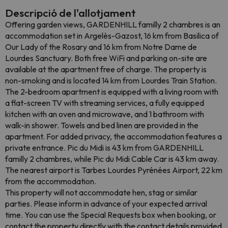
Descripció de l'allotjament
Offering garden views, GARDENHILL familly 2 chambres is an
accommodation set in Argelès-Gazost, 16 km from Basilica of
Our Lady of the Rosary and 16 km from Notre Dame de
Lourdes Sanctuary. Both free WiFi and parking on-site are
available at the apartment free of charge. The property is
non-smoking and is located 14 km from Lourdes Train Station.
The 2-bedroom apartment is equipped with a living room with
a flat-screen TV with streaming services, a fully equipped
kitchen with an oven and microwave, and 1 bathroom with
walk-in shower. Towels and bed linen are provided in the
apartment. For added privacy, the accommodation features a
private entrance. Pic du Midi is 43 km from GARDENHILL
familly 2 chambres, while Pic du Midi Cable Car is 43 km away.
The nearest airport is Tarbes Lourdes Pyrénées Airport, 22 km
from the accommodation.
This property will not accommodate hen, stag or similar
parties. Please inform in advance of your expected arrival
time. You can use the Special Requests box when booking, or
contact the property directly with the contact details provided