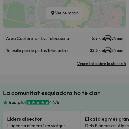
Veure mapa
Area Cauterets - Lys
Telecabina
16.8 km
24 min
Telesilla pie de pistas
Telecadira
22.5 km
34 min
Veure tot sobre la ubicació
La comunitat esquiadora ho té clar
Trustpilot
4.4/5
Líders al sector
El catàleg més gran
L'agència número 1 en viatges
Dels Pirineus als Alps 