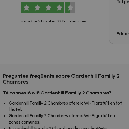
Tot p
4.4 sobre 5 basat en 2239 valoracions
Edua
Preguntes freqüents sobre Gardenhill Familly 2
Chambres
Té connexió wifi Gardenhill Familly 2 Chambres?
Gardenhill Familly 2 Chambres ofereix Wi-Fi gratuït en tot
l'hotel.
Gardenhill Familly 2 Chambres ofereix Wi-Fi gratuït en
zones comunes.
El Gardenhill Familly 2 Chambres disposa de Wi-Fi.