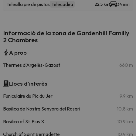
Telesilla pie de pistas
Telecadira
22.5 km
34 min
Informació de la zona de Gardenhill Familly
2 Chambres
A prop
Thermes d'Argelès-Gazost
660 m
Llocs d'interès
Funiculaire du Pic du Jer
9.9 km
Basílica de Nostra Senyora del Rosari
10.8 km
Basilica of St. Pius X
10.9 km
Church of Saint Bernadette
10.9 km