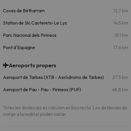
Coves de Bètharram
12.7 km
Station de Ski Cauterets-Le Lys
14.5 km
Parc Nacional dels Pirineus
15.1 km
Pont d'Espagne
17.6 km
Aeroports propers
Aeroport de Tarbes (XTB - Aeródromo de Tarbes)
27.5 km
Aeroport de Pau - Pau - Pirineos (PUF)
48.8 km
Totes les distàncies es calculen en línia recta. Les distàncies de
viatge a la realitat poden variar.