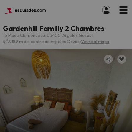
Gardenhill Familly 2 Chambres
15 Place Clemenceau, 65400, Argeles Gazost
A 189 m del centre de Argeles Gazost
Veure al mapa