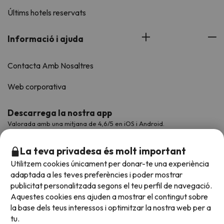
Últims hotels reservats
Informació i ajuda
Contacta Amb Nosaltres
Web corporativa
Descarrega la nostra app
Valorada amb una mitjana de 4,6/5 en iOS i Android.
La teva privadesa és molt important
Utilitzem cookies únicament per donar-te una experiència
adaptada a les teves preferències i poder mostrar
publicitat personalitzada segons el teu perfil de navegació.
Aquestes cookies ens ajuden a mostrar el contingut sobre
la base dels teus interessos i optimitzar la nostra web per a
tu.