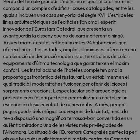
Perdó del temple granadí. L'edifici en el qual se cita l'hotel es
compon d'un complex d'edificis i cases catalogades, entre les
quals s'inclouen una casa senyorial del segle XVI. L'estil de les
línies arquitectòniques de l'edifici es fon amb l'esperit
innovador de l'Eurostars Catedral, que presenta un
avantguardista disseny que no deixarà indiferent a ningú.
Aquest mateix estil es reflecteix en les 94 habitacions que
ofereix l'hotel. Les estades, àmplies i lluminoses, ofereixen una
combinació de decoració modernista, teixits plens de color i
equipaments d'última tecnologia que garanteixen el màxim
confort. Les instal·lacions de l'hotel es completen amb la
proposta gastronòmica del restaurant, un establiment en el
qual tradició i modernitat es fusionen per oferir delicioses i
sorprenents creacions. L'espectacular saló arqueològic es
presenta com l'espai perfecte per realitzar un còctel en un
escenari exclusiu envoltat de ruïnes àrabs. A més, perquè
puguis gaudir dels màgics capvespres de la ciutat, tens a la
teva disposició una magnífica terrassa-bar, convertida en un
autèntic mirador a una de les vistes més privilegiades de
l'Alhambra. La situació de l'Eurostars Catedral és perfecta per
als que busquin un allotjament al mateix centre de Granada,