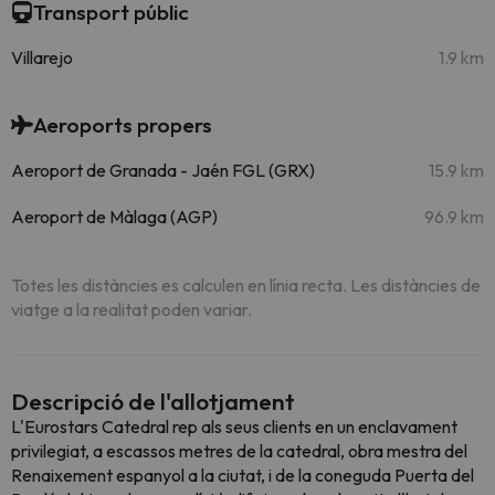
Transport públic
Villarejo
1.9 km
Aeroports propers
Aeroport de Granada - Jaén FGL (GRX)
15.9 km
Aeroport de Màlaga (AGP)
96.9 km
Totes les distàncies es calculen en línia recta. Les distàncies de
viatge a la realitat poden variar.
Descripció de l'allotjament
L'Eurostars Catedral rep als seus clients en un enclavament
privilegiat, a escassos metres de la catedral, obra mestra del
Renaixement espanyol a la ciutat, i de la coneguda Puerta del