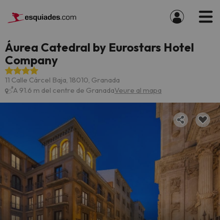
Áurea Catedral by Eurostars Hotel
Company
11 Calle Cárcel Baja, 18010, Granada
A 91.6 m del centre de Granada
Veure al mapa