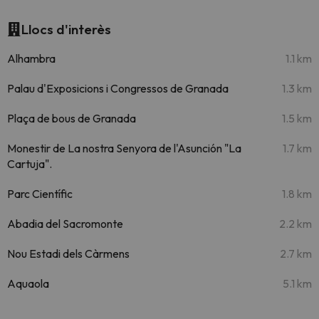
Llocs d'interès
Alhambra
1.1 km
Palau d'Exposicions i Congressos de Granada
1.3 km
Plaça de bous de Granada
1.5 km
Monestir de La nostra Senyora de l'Asunción "La
1.7 km
Cartuja".
Parc Científic
1.8 km
Abadia del Sacromonte
2.2 km
Nou Estadi dels Càrmens
2.7 km
Aquaola
5.1 km