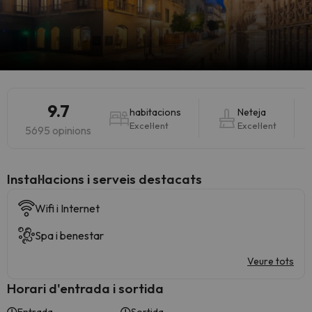
9.7
habitacions
Neteja
Excel·lent
Excel·lent
5695 opinions
Instal·lacions i serveis destacats
Wifi i Internet
Spa i benestar
Veure tots
Horari d'entrada i sortida