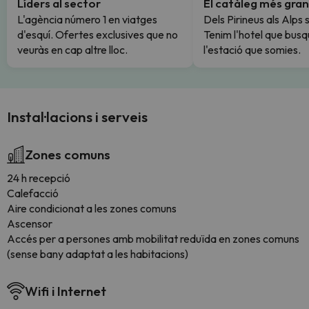
Líders al sector
El catàleg més gran
L'agència número 1 en viatges
Dels Pirineus als Alps 
d'esquí. Ofertes exclusives que no
Tenim l'hotel que busq
veuràs en cap altre lloc.
l'estació que somies.
Instal·lacions i serveis
Zones comuns
24 h recepció
Calefacció
Aire condicionat a les zones comuns
Ascensor
Accés per a persones amb mobilitat reduïda en zones comuns
(sense bany adaptat a les habitacions)
Wifi i Internet