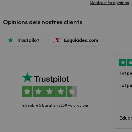
Mostra més opinions
Opinions dels nostres clients
Trustpilot
Esquiades.com
Tot p
Tot p
4.4 sobre 5 basat en 2239 valoracions
Edua