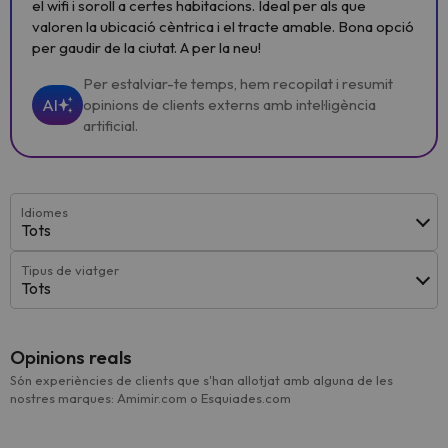
el wifi i soroll a certes habitacions. Ideal per als que
valoren la ubicació cèntrica i el tracte amable. Bona opció
per gaudir de la ciutat. A per la neu!
Per estalviar-te temps, hem recopilat i resumit
AI
opinions de clients externs amb intel·ligència
artificial.
Idiomes
Tots
Tipus de viatger
Tots
Opinions reals
Són experiències de clients que s'han allotjat amb alguna de les
nostres marques: Amimir.com o Esquiades.com