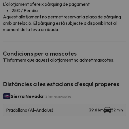
L'allotjament ofereix pàrquing de pagament
25€ / Per dia
Aquest allotjament no permet reservar la plaça de pàrquing
amb antelació. El pàrquing està subjecte a disponibilitat al
moment de la teva arribada.
Condicions per a mascotes
T'informem que aquest allotjament no admet mascotes.
Distàncies a les estacions d'esquí properes
Sierra Nevada
112 km esquiables
Pradollano (Al-Andalus)
39.6 km
52 min