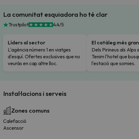
La comunitat esquiadora ho té clar
Trustpilot
4.4/5
Líders al sector
El catàleg més gran
L'agència número 1 en viatges
Dels Pirineus als Alps 
d'esquí. Ofertes exclusives que no
Tenim l'hotel que busq
veuràs en cap altre lloc.
l'estació que somies.
Instal·lacions i serveis
Zones comuns
Calefacció
Ascensor