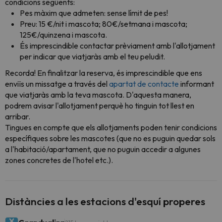
condicions següents:
Pes màxim que admeten: sense límit de pes!
Preu: 15 €/nit i mascota; 80€/setmana i mascota;
125€/quinzena i mascota.
És imprescindible contactar prèviament amb l'allotjament
per indicar que viatjaràs amb el teu peludit.
Recorda! En finalitzar la reserva, és imprescindible que ens
enviïs un missatge a través del
apartat de contacte
informant
que viatjaràs amb la teva mascota. D'aquesta manera,
podrem avisar l'allotjament perquè ho tinguin tot llest en
arribar.
Tingues en compte que els allotjaments poden tenir condicions
específiques sobre les mascotes (que no es puguin quedar sols
a l'habitació/apartament, que no puguin accedir a algunes
zones concretes de l'hotel etc.).
Distàncies a les estacions d'esquí properes