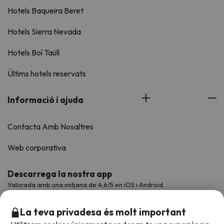
Hotels Baqueira Beret
Hotels Sierra Nevada
Hotels Boí Taüll
Últims hotels reservats
Informació i ajuda
Contacta Amb Nosaltres
Web corporativa
Descarrega la nostra app
Valorada amb una mitjana de 4,6/5 en iOS i Android.
La teva privadesa és molt important