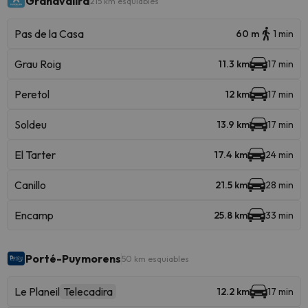
Grandvalira
215 km esquiables
Pas de la Casa
60 m
1 min
Grau Roig
11.3 km
17 min
Peretol
12 km
17 min
Soldeu
13.9 km
17 min
El Tarter
17.4 km
24 min
Canillo
21.5 km
28 min
Encamp
25.8 km
33 min
Porté-Puymorens
50 km esquiables
Le Planeil
Telecadira
12.2 km
17 min