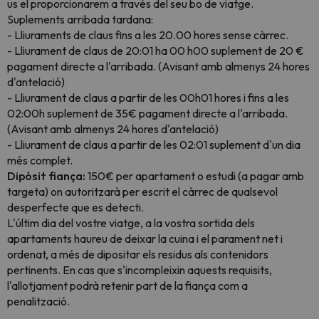
us el proporcionarem a través del seu bo de viatge.
Suplements arribada tardana:
- Lliuraments de claus fins a les 20.00 hores sense càrrec.
- Lliurament de claus de 20:01 ha 00 h00 suplement de 20 €
pagament directe a l'arribada. (Avisant amb almenys 24 hores
d'antelació)
- Lliurament de claus a partir de les 00h01 hores i fins a les
02:00h suplement de 35€ pagament directe a l'arribada.
(Avisant amb almenys 24 hores d'antelació)
- Lliurament de claus a partir de les 02:01 suplement d'un dia
més complet.
Dipòsit fiança:
150€ per apartament o estudi (a pagar amb
targeta) on autoritzarà per escrit el càrrec de qualsevol
desperfecte que es detecti.
L'últim dia del vostre viatge, a la vostra sortida dels
apartaments haureu de deixar la cuina i el parament net i
ordenat, a més de dipositar els residus als contenidors
pertinents. En cas que s'incompleixin aquests requisits,
l'allotjament podrà retenir part de la fiança com a
penalització.