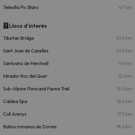
Telesilla Pic Blanc
4.7 km
Llocs d'interès
Tibetan Bridge
10.9 km
Sant Joan de Caselles
10.9 km
Santuario de Meritxell
11.9 km
Mirador Roc del Quer
12.1 km
Sub-Alpine Flora and Fauna Trail
15.5 km
Caldea Spa
16.4 km
Coll Arenys
17.5 km
Baños romanos de Dorres
18.6 km