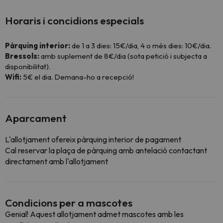
Horaris i concidions especials
Pàrquing interior:
de 1 a 3 dies: 15€/dia, 4 o més dies: 10€/dia.
Bressols:
amb suplement de 8€/dia (sota petició i subjecta a
disponibilitat).
Wifi:
5€ el dia. Demana-ho a recepció!
Aparcament
L'allotjament ofereix pàrquing interior de pagament
Cal reservar la plaça de pàrquing amb antelació contactant
directament amb l'allotjament
Condicions per a mascotes
Genial! Aquest allotjament admet mascotes amb les