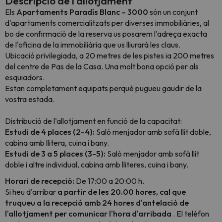
Descripció de l'allotjament
Els
Apartaments Paradís Blanc – 3000
són un conjunt
d'apartaments comercialitzats per diverses immobiliàries, al
bo de confirmació de la reserva us posarem l'adreça exacta
de l'oficina de la immobiliària que us lliurarà les claus.
Ubicació privilegiada, a 20 metres de les pistes ia 200 metres
del centre de Pas de la Casa. Una molt bona opció per als
esquiadors.
Estan completament equipats perquè pugueu gaudir de la
vostra estada.
Distribució de l'allotjament en funció de la capacitat:
Estudi de 4 places (2-4):
Saló menjador amb sofà llit doble,
cabina amb llitera, cuina i bany.
Estudi de 3 a 5 places (3-5):
Saló menjador amb sofà llit
doble i altre individual, cabina amb lliteres, cuina i bany.
Horari de recepció:
De 17:00 a 20:00 h.
Si heu d'arribar
a partir de les 20.00 hores, cal que
truqueu a la recepció amb 24 hores d'antelació de
l'allotjament per comunicar l'hora d'arribada
. El telèfon