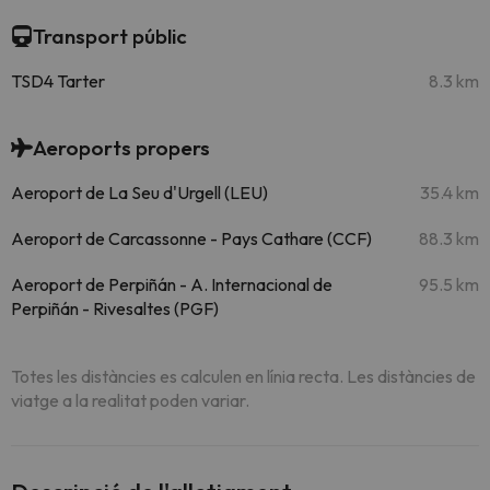
Transport públic
TSD4 Tarter
8.3 km
Aeroports propers
Aeroport de La Seu d'Urgell (LEU)
35.4 km
Aeroport de Carcassonne - Pays Cathare (CCF)
88.3 km
Aeroport de Perpiñán - A. Internacional de
95.5 km
Perpiñán - Rivesaltes (PGF)
Totes les distàncies es calculen en línia recta. Les distàncies de
viatge a la realitat poden variar.