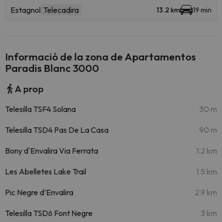
Estagnol
Telecadira
13.2 km
19 min
Informació de la zona de Apartamentos
Paradis Blanc 3000
A prop
Telesilla TSF4 Solana
30 m
Telesilla TSD4 Pas De La Casa
90 m
Bony d'Envalira Via Ferrata
1.2 km
Les Abelletes Lake Trail
1.5 km
Pic Negre d’Envalira
2.9 km
Telesilla TSD6 Font Negre
3 km