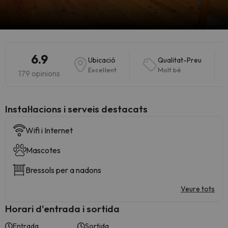
6.9
Ubicació
Qualitat-Preu
Excel·lent
Molt bé
179 opinions
Instal·lacions i serveis destacats
Wifi i Internet
Mascotes
Bressols per a nadons
Veure tots
Horari d'entrada i sortida
Entrada
Sortida