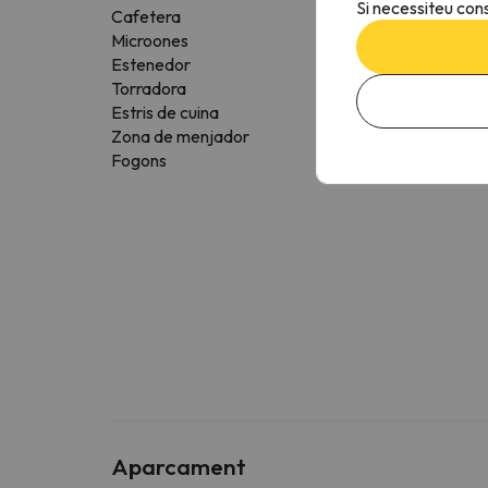
Si necessiteu cons
Cafetera
Microones
Estenedor
Torradora
Estris de cuina
Zona de menjador
Fogons
Aparcament