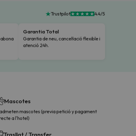
Trustpilot
4.4/5
Garantia Total
i abona
Garantia de neu, cancel·lació flexible i
atenció 24h.
Mascotes
'admeten mascotes (previa petició y pagament
recte a l'hotel)
Trasllat / Transfer