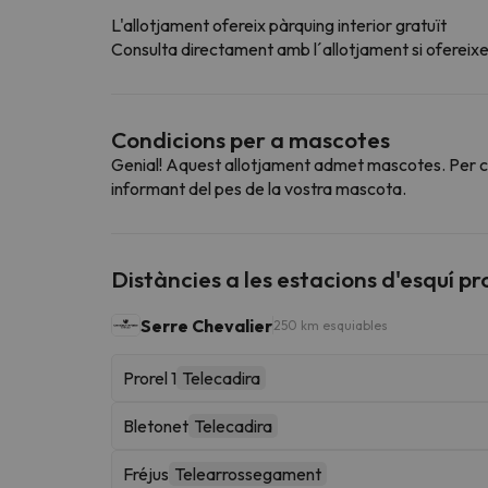
L'allotjament ofereix pàrquing interior gratuït
Consulta directament amb l´allotjament si ofereixen
Condicions per a mascotes
Genial! Aquest allotjament admet mascotes. Per con
informant del pes de la vostra mascota.
Distàncies a les estacions d'esquí p
Serre Chevalier
250 km esquiables
Prorel 1
Telecadira
Bletonet
Telecadira
Fréjus
Telearrossegament