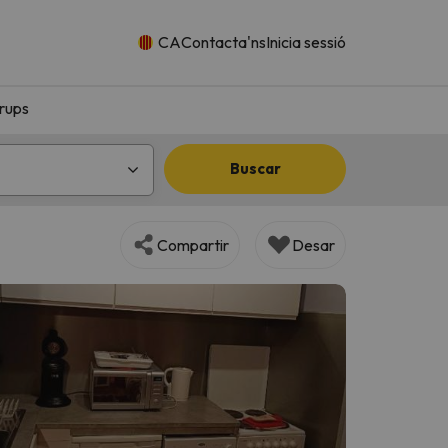
CA
Contacta'ns
Inicia sessió
rups
Buscar
Compartir
Desar