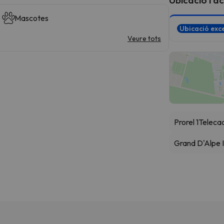
Mascotes
Ubicació exce
Veure tots
Prorel 1
Telecad
Grand D'Alpe I