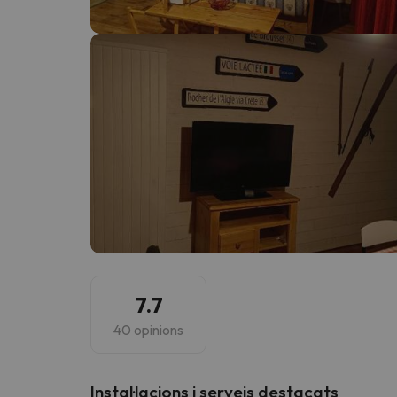
Vaja! Sembla que el nostre cercador ha perdut 
7.7
40 opinions
Instal·lacions i serveis destacats