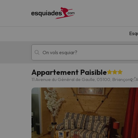
Esq
Appartement Paisible
Esquí
Escapades
11 Avenue du Général de Gaulle, 05100, Briançon
A
!Vaja! No hem trobat resultats que coincideixi