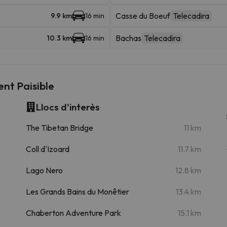
Casse du Boeuf
Telecadira
9.9 km
16 min
Bachas
Telecadira
10.3 km
16 min
nt Paisible
Llocs d'interès
m
The Tibetan Bridge
11 km
Coll d'Izoard
11.7 km
Lago Nero
12.8 km
Les Grands Bains du Monêtier
13.4 km
Chaberton Adventure Park
15.1 km