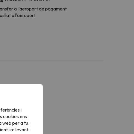
ransfer a l'aeroport de pagament
asllat a l'aeroport
Bany
avabo
ferències i
utxa
s cookies ens
menities
a web per a tu.
utxa o banyera
nt i rellevant.
any privat