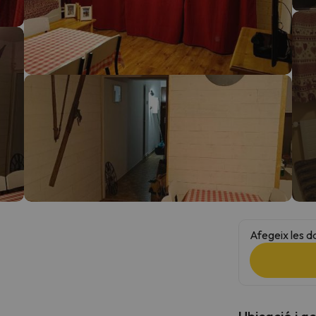
el nord. Quan trobi la seva brúixola torna.
Afegeix les d
Ubicació i a