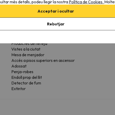
ultar més detalls, podeu llegir la nostra
Política de Cookies.
Moltes
Assecador de cabell
Pa
Calefacció
X
Acceptar i ocultar
Bullidor d'aigua
G
Planxa per a roba
Rebutjar
Escriptori
Sòl de fusta o parquet
Armari
Productes de neteja
Vistes a la ciutat
Mesa de menjador
Accés a pisos superiors en ascensor
Adossat
Penja-robes
Endoll prop del llit
Detector de fum
Extintor