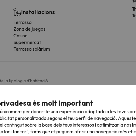
T
Instal·lacions
Tr
Terrassa
Zona de juegos
Casino
Supermercat
Terrassa solàrium
e la tipologia d'habitació.
Serveis generals habitació
privadesa és molt important
Televisió
L
 únicament per donar-te una experiència adaptada a les teves pre
Reproductor DVDs
D
licitat personalitzada segons el teu perfil de navegació. Aqueste
Radio
A
l contingut sobre la base dels teus interessos i optimitzar la nostr
Zona de cuina
D
eptar i tancar", faràs que et puguem oferir una navegació més eficie
Balcó o terrassa
B