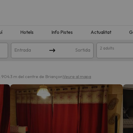
uí
Hotels
Info Pistes
Actualitat
G
2 adults
Entrada
Sortida
 904.3 m del centre de Briançon
Veure al mapa
n amb la teva cerca. Intenteu modificar la destinació.