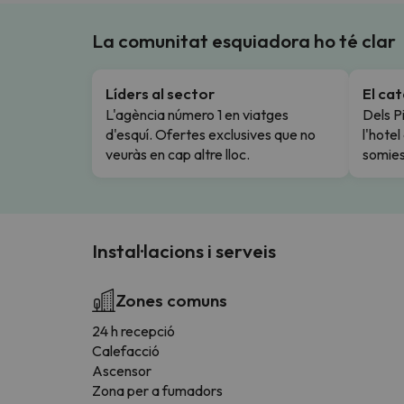
La comunitat esquiadora ho té clar
Líders al sector
El ca
L'agència número 1 en viatges
Dels Pi
d'esquí. Ofertes exclusives que no
l'hote
veuràs en cap altre lloc.
somies
Instal·lacions i serveis
Zones comuns
24 h recepció
Calefacció
Ascensor
Zona per a fumadors