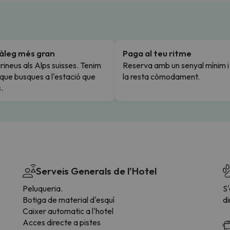
tàleg més gran
Paga al teu ritme
rineus als Alps suisses. Tenim
Reserva amb un senyal mínim 
l que busques a l'estació que
la resta còmodament.
.
Serveis Generals de l'Hotel
Peluqueria.
S
Botiga de material d'esquí
di
Caixer automatic a l'hotel
Acces directe a pistes