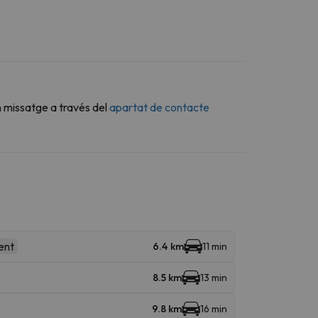
n missatge a través del
apartat de contacte
ent
6.4 km
11 min
8.5 km
13 min
9.8 km
16 min