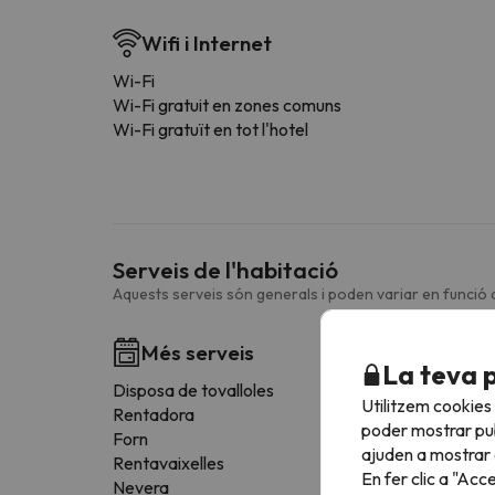
Wifi i Internet
Wi-Fi
Wi-Fi gratuit en zones comuns
Wi-Fi gratuït en tot l'hotel
Serveis de l'habitació
Aquests serveis són generals i poden variar en funció d
Més serveis
La teva 
Disposa de tovalloles
Utilitzem cookies
Rentadora
poder mostrar pub
Forn
ajuden a mostrar e
Rentavaixelles
En fer clic a "Acc
Nevera