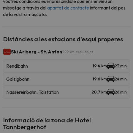
vostres condicions és imprescindible que ens envieu un
missatge a través del
apartat de contacte
informant del pes
de la vostra mascota.
Distàncies a les estacions d'esquí properes
Ski Arlberg - St. Anton
299 km esquiables
Rendlbahn
19.4 km
23 min
Galzigbahn
19.6 km
24 min
Nassereinbahn, Talstation
20.7 km
26 min
Informació de la zona de Hotel
Tannbergerhof