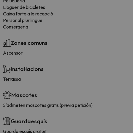
Peluqueria.
Lloguer de bicicletes
Caixa forta a la recepció
Personal plurilingüe
Consergeria
Zones comuns
Ascensor
Instal·lacions
Terrassa
Mascotes
S'admeten mascotes gratis (previa petición)
Guardaesquís
Guarda esquís gratuit