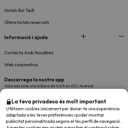
Hotels Boí Taüll
Últims hotels reservats
Informació i ajuda
Contacta Amb Nosaltres
Web corporativa
Descarrega la nostra app
Valorada amb una mitjana de 4,6/5 en iOS i Android.
La teva privadesa és molt important
Utilitzem cookies únicament per donar-te una experiència
adaptada a les teves preferències i poder mostrar
publicitat personalitzada segons el teu perfil de navegació.
Aquestes cookies ens ajuden a mostrar el contingut sobre