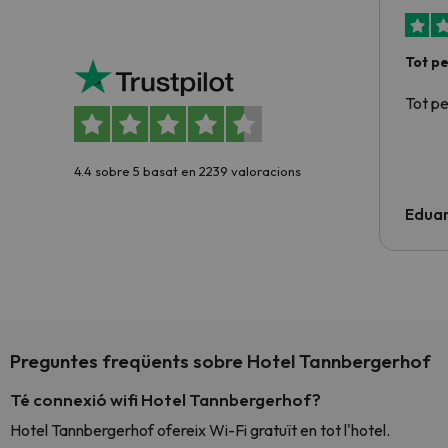
Tot p
Tot p
4.4 sobre 5 basat en 2239 valoracions
Edua
Preguntes freqüents sobre Hotel Tannbergerhof
Té connexió wifi Hotel Tannbergerhof?
Hotel Tannbergerhof ofereix Wi-Fi gratuït en tot l'hotel.