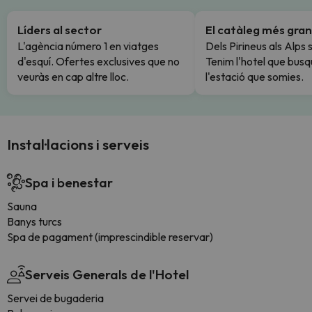
Líders al sector
El catàleg més gran
L'agència número 1 en viatges
Dels Pirineus als Alps 
d'esquí. Ofertes exclusives que no
Tenim l'hotel que busq
veuràs en cap altre lloc.
l'estació que somies.
Instal·lacions i serveis
Spa i benestar
Sauna
Banys turcs
Spa de pagament (imprescindible reservar)
Serveis Generals de l'Hotel
Servei de bugaderia