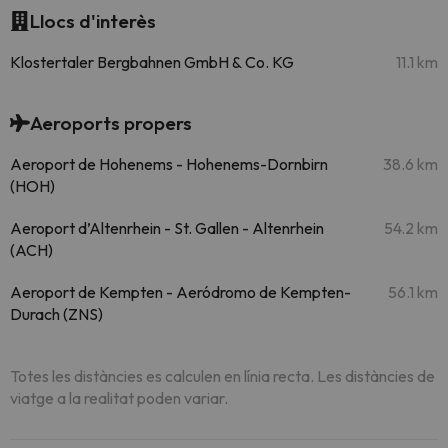
Llocs d'interès
Klostertaler Bergbahnen GmbH & Co. KG
11.1 km
Aeroports propers
Aeroport de Hohenems - Hohenems-Dornbirn
38.6 km
(HOH)
Aeroport d’Altenrhein - St. Gallen - Altenrhein
54.2 km
(ACH)
Aeroport de Kempten - Aeródromo de Kempten-
56.1 km
Durach (ZNS)
Totes les distàncies es calculen en línia recta. Les distàncies de
viatge a la realitat poden variar.