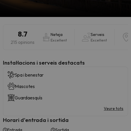
8.7
Neteja
Serveis
Excel·lent
Excel·lent
215 opinions
Instal·lacions i serveis destacats
Spa i benestar
Mascotes
Guardaesquís
Veure tots
Horari d'entrada i sortida
Entrada
Sortida