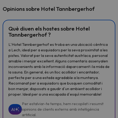
Opinions sobre Hotel Tannbergerhof
Què diuen els hostes sobre Hotel
Tannbergerhof ?
L'Hotel Tannbergerhof es troba en una ubicació cèntrica
a Lech, ideal per a esquiadors per la seva proximitat a les
pistes. Valorat per la seva autenticitat austríaca, personal
amable i menjar excel·lent. Alguns comentaris assenyalen
inconvenients amb la informació daparcament i la mida de
la sauna. En general, és un lloc acollidor i encantador,
perfecte per a una estada agradable a la muntanya.
Recomanat per a esquiadors que busquen comoditat i
bon menjar, disposats a gaudir d´un ambient acollidor i
proper. Ideal per a una escapada d´esquí memorable!
Per estalviar-te temps, hem recopilat i resumit
AI
opinions de clients externs amb intel·ligència
artificial.