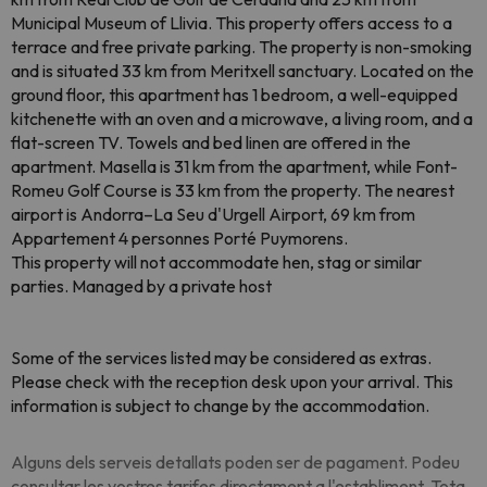
Municipal Museum of Llivia. This property offers access to a
terrace and free private parking. The property is non-smoking
and is situated 33 km from Meritxell sanctuary. Located on the
ground floor, this apartment has 1 bedroom, a well-equipped
kitchenette with an oven and a microwave, a living room, and a
flat-screen TV. Towels and bed linen are offered in the
apartment. Masella is 31 km from the apartment, while Font-
Romeu Golf Course is 33 km from the property. The nearest
airport is Andorra–La Seu d'Urgell Airport, 69 km from
Appartement 4 personnes Porté Puymorens.
This property will not accommodate hen, stag or similar
parties. Managed by a private host
Some of the services listed may be considered as extras.
Please check with the reception desk upon your arrival. This
information is subject to change by the accommodation.
Alguns dels serveis detallats poden ser de pagament. Podeu
consultar les vostres tarifes directament a l'establiment. Tota