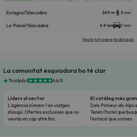
Estagnol
Telecadira
549 m
8 min
Le Planeil
Telecadira
4.9 km
7 min
Veure tot sobre la ubicació
La comunitat esquiadora ho té clar
Trustpilot
4.4/5
Líders al sector
El catàleg més gran
L'agència número 1 en viatges
Dels Pirineus als Alps 
d'esquí. Ofertes exclusives que no
Tenim l'hotel que busq
veuràs en cap altre lloc.
l'estació que somies.