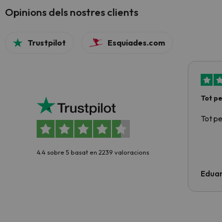
Opinions dels nostres clients
Trustpilot
Esquiades.com
Tot p
Tot p
4.4 sobre 5 basat en 2239 valoracions
Edua