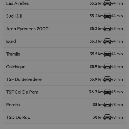
Les Airelles
35.2 km
44 min
Sud I & II
35.2 km
44 min
Area Pyrenees 2000
35.2 km
43 min
Isard
35.3 km
44 min
Tremlin
35.5 km
44 min
Colchique
35.9 km
45 min
TSF Du Belvedere
35.9 km
45 min
TSF Col De Pam
36.7 km
45 min
Perdrix
38 km
48 min
TSD Du Roc
38 km
48 min