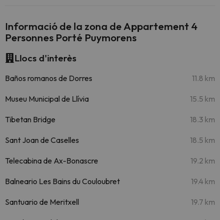
Informació de la zona de Appartement 4
Personnes Porté Puymorens
Llocs d'interès
Baños romanos de Dorres
11.8 km
Museu Municipal de Llívia
15.5 km
Tibetan Bridge
18.3 km
Sant Joan de Caselles
18.5 km
Telecabina de Ax-Bonascre
19.2 km
Balneario Les Bains du Couloubret
19.4 km
Santuario de Meritxell
19.7 km