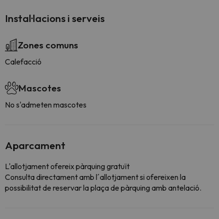
Instal·lacions i serveis
Zones comuns
Calefacció
Mascotes
No s'admeten mascotes
Aparcament
L'allotjament ofereix pàrquing gratuït
Consulta directament amb l´allotjament si ofereixen la
possibilitat de reservar la plaça de pàrquing amb antelació.