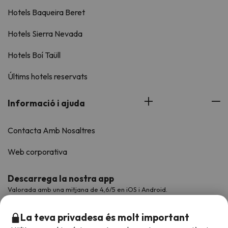
Hotels Baqueira Beret
Hotels Sierra Nevada
Hotels Boí Taüll
Últims hotels reservats
Informació i ajuda
Contacta Amb Nosaltres
Web corporativa
Descarrega la nostra app
Valorada amb una mitjana de 4,6/5 en iOS i Android.
La teva privadesa és molt important