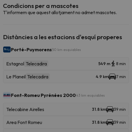
Condicions per a mascotes
T'informem que aquest allotjament no admet mascotes.
Distàncies a les estacions d'esquí properes
Porté-Puymorens
50 km esquiables
Estagnol
Telecadira
549 m
8 min
Le Planeil
Telecadira
4.9 km
7 min
Font-Romeu Pyrénées 2000
43 km esquiables
Telecabine Airelles
31.8 km
39 min
Area Font Romeu
31.8 km
39 min