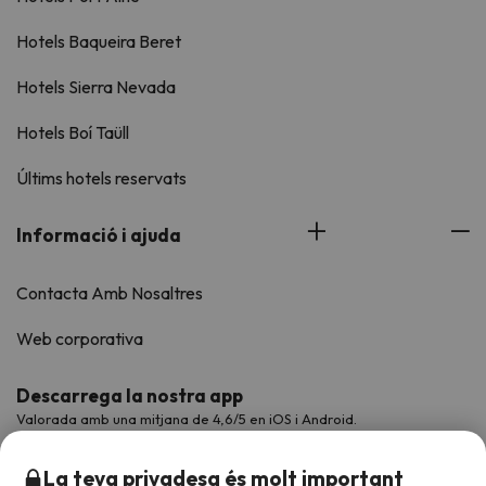
Hotels Baqueira Beret
Hotels Sierra Nevada
Hotels Boí Taüll
Últims hotels reservats
Informació i ajuda
Contacta Amb Nosaltres
Web corporativa
Descarrega la nostra app
Valorada amb una mitjana de 4,6/5 en iOS i Android.
La teva privadesa és molt important