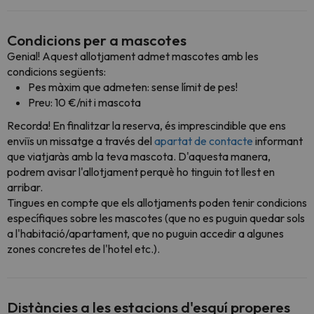
Condicions per a mascotes
Genial! Aquest allotjament admet mascotes amb les
condicions següents:
Pes màxim que admeten: sense límit de pes!
Preu: 10 €/nit i mascota
Recorda! En finalitzar la reserva, és imprescindible que ens
enviïs un missatge a través del
apartat de contacte
informant
que viatjaràs amb la teva mascota. D'aquesta manera,
podrem avisar l'allotjament perquè ho tinguin tot llest en
arribar.
Tingues en compte que els allotjaments poden tenir condicions
específiques sobre les mascotes (que no es puguin quedar sols
a l'habitació/apartament, que no puguin accedir a algunes
zones concretes de l'hotel etc.).
Distàncies a les estacions d'esquí properes