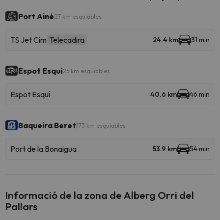
Port Ainé
27 km esquiables
TS Jet Cim
Telecadira
24.4 km
31 min
Espot Esquí
25 km esquiables
Espot Esquí
40.6 km
46 min
Baqueira Beret
173 km esquiables
Port de la Bonaigua
53.9 km
54 min
Informació de la zona de Alberg Orri del
Pallars