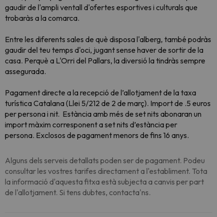
gaudir de l'ampli ventall d'ofertes esportives i culturals que
trobaràs a la comarca.
Entre les diferents sales de què disposa l'alberg, també podràs
gaudir del teu temps d'oci, jugant sense haver de sortir de la
casa. Perquè a L'Orri del Pallars, la diversió la tindràs sempre
assegurada.
Pagament directe a la recepció de l’allotjament de la taxa
turística Catalana (Llei 5/212 de 2 de març). Import de .5 euros
per persona i nit. Estància amb més de set nits abonaran un
import màxim corresponent a set nits d’estància per
persona.
Exclosos de pagament menors de fins 16 anys.
Alguns dels serveis detallats poden ser de pagament. Podeu
consultar les vostres tarifes directament a l'establiment. Tota
la informació d'aquesta fitxa està subjecta a canvis per part
de l'allotjament. Si tens dubtes, contacta'ns.