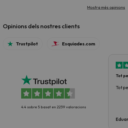
Mostra més opinions
Opinions dels nostres clients
Trustpilot
Esquiades.com
Tot p
Tot p
4.4 sobre 5 basat en 2239 valoracions
Edua