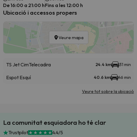
De 16:00 a 21:00 h
Fins a les 12:00 h
Ubicació i accessos propers
Veure mapa
TS Jet Cim
Telecadira
24.4 km
31 min
Espot Esquí
40.6 km
46 min
Veure tot sobre la ubicació
La comunitat esquiadora ho té clar
Trustpilot
4.4/5