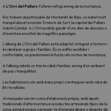
A
L'Orri del Pallars
t'oferim refugi enmig de la muntanya.
Ens trobem al petit poble de Montardit de Baix, un indret molt
tranquil ubicat a només 3 minuts de Sort, la capital del Pallars
Sobirà (Lleida). A L'Orri podràs gaudir d'uns dies de descans o
d'aventura envoltat de magnífics paisatges.
L'alberg de L'Orri del Pallars està adaptat i integrat a l'entorn i
és ideal per a grups i famílies. És un edifici acollidor i
confortable, on predominen la fusta i els motius de muntanya.
A l'alberg rebràs un tracte càlid i familiar, enmig d'un ambient
de pau i tranquil·litat.
Les habitacions són amb bany propi i s'entreguen amb roba de
llit i tovalloles.
Al menjador servim cuina d'elaboració pròpia, amb àpats
tradicionals d'alta muntanya i productes artesanals típics de la
zona, perquè puguis carregar-te d'energia abans o després de