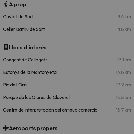
A prop
Castell de Sort
3.4 km
Celler Batlliu de Sort
4.8 km
Llocs d'interès
Congost de Collegats
13.1 km
Estanys de la Montanyeta
16.8 km
Pic de l'Orri
17.2 km
Parque de los Olores de Claverol
18.5 km
Centro de interpretación del antiguo comercio
18.7 km
Aeroports propers