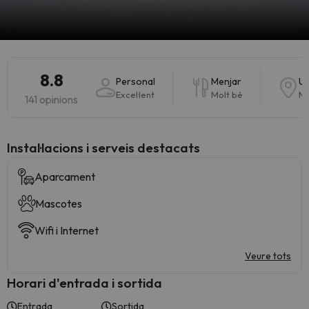
8.8
Personal
Menjar
Ub
Excel·lent
Molt bé
Mo
141 opinions
Instal·lacions i serveis destacats
Aparcament
Mascotes
Wifi i Internet
Veure tots
Horari d'entrada i sortida
Entrada
Sortida