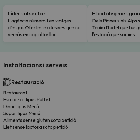
Líders al sector
El catàleg més gran
L'agència número 1 en viatges
Dels Pirineus als Alps 
d'esquí. Ofertes exclusives que no
Tenim l'hotel que busq
veuràs en cap altre lloc.
l'estació que somies.
Instal·lacions i serveis
Restauració
Restaurant
Esmorzar tipus Buffet
Dinar tipus Menú
Sopar tipus Menú
Aliments sense gluten sota petició
Llet sense lactosa sota petició