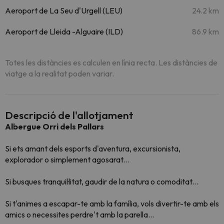
Aeroport de La Seu d'Urgell (LEU)
24.2 km
Aeroport de Lleida -Alguaire (ILD)
86.9 km
Totes les distàncies es calculen en línia recta. Les distàncies de
viatge a la realitat poden variar.
Descripció de l'allotjament
Albergue Orri dels Pallars
Si ets amant dels esports d'aventura, excursionista,
explorador o simplement agosarat...
Si busques tranquil·litat, gaudir de la natura o comoditat...
Si t'animes a escapar-te amb la família, vols divertir-te amb els
amics o necessites perdre't amb la parella...