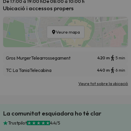
De 17:00 a 19:00 h
De 08:00 a 10:00 h
Ubicació i accessos propers
Veure mapa
Gros Murger
Telearrossegament
420 m
5 min
TC La Tania
Telecabina
440 m
6 min
Veure tot sobre la ubicació
La comunitat esquiadora ho té clar
Trustpilot
4.4/5