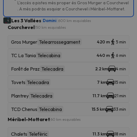
L'accés a pistes més proper és Gros Murger a Courchevel
. A més podràs esquiar a Courchevel i Méribel-Mottaret.
Les 3 Vallées
Domini
600 km esquiables
Courchevel
150 km esquiables
Gros Murger
Telearrossegament
420 m
5 min
TC La Tania
Telecabina
440 m
6 min
Forêt de Praz
Telecadira
2.2 km
4 min
Tovets
Telecadira
7 km
15 min
Plantrey
Telecadira
11.7 km
21 min
TCD Chenus
Telecabina
15.5 km
33 min
Méribel-Mottaret
60 km esquiables
Chalets
Telefèric
11.3 km
18 min