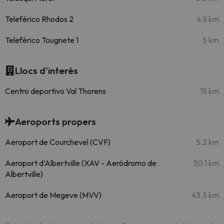
Teleférico Rhodos 2
4.5 km
Teleférico Tougnete 1
5 km
Llocs d'interès
Centro deportivo Val Thorens
15 km
Aeroports propers
Aeroport de Courchevel (CVF)
5.2 km
Aeroport d’Albertville (XAV - Aeródromo de
30.1 km
Albertville)
Aeroport de Megeve (MVV)
43.5 km