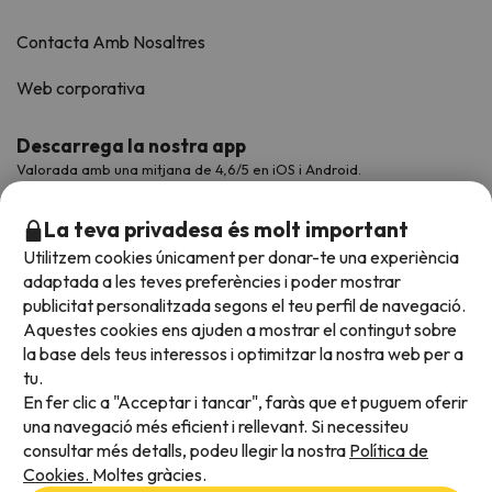
Contacta Amb Nosaltres
Web corporativa
Descarrega la nostra app
Valorada amb una mitjana de 4,6/5 en iOS i Android.
La teva privadesa és molt important
Utilitzem cookies únicament per donar-te una experiència
adaptada a les teves preferències i poder mostrar
publicitat personalitzada segons el teu perfil de navegació.
Aquestes cookies ens ajuden a mostrar el contingut sobre
la base dels teus interessos i optimitzar la nostra web per a
tu.
En fer clic a "Acceptar i tancar", faràs que et puguem oferir
Acceptem
una navegació més eficient i rellevant. Si necessiteu
consultar més detalls, podeu llegir la nostra
Política de
Cookies.
Moltes gràcies.