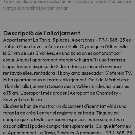
Totes les distàncies es calculen en línia recta. Les distàncies de
viatge a la realitat poden variar.
Descripció de l'allotjament
Appartement La Tania, 3 pièces, 4 persones - FR-1-568-23 es
troba a Courchevel, a 46 km de Halle Olympique d'Albertville
ia 5,1 km de Les 3 Vallées, en una zona on es pot practicar
esquí. Aquest apartament ofereix wifi gratuït i una terrassa.
L'apartament disposa de 2 dormitoris, cuina amb nevera i
rentavaixelles, rentadora i 1 bany amb assecador. S´ofereix TV.
Hi ha guardaesquís al mateix allotjament. Golf de Méribel és a
11 km de l'allotjament i Casino des 3 Vallées Brides les Bains és
a 13 km. L'aeroport més proper (Aeroport de Chambéry -
Savoya) és a 14 km.
Els clients han de mostrar un document d'identitat vàlid i una
targeta de crèdit en fer el registre d'entrada. Tingueu en
compte que totes les peticions especials estan subjectes a
disponibilitat i poden comportar suplements. Cal que informeu
el Appartement La Tania, 3 pièces, 4 personnes - FR-1-568-23