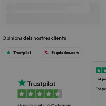
Opinions dels nostres clients
Trustpilot
Esquiades.com
Tot p
Tot p
4.4 sobre 5 basat en 2239 valoracions