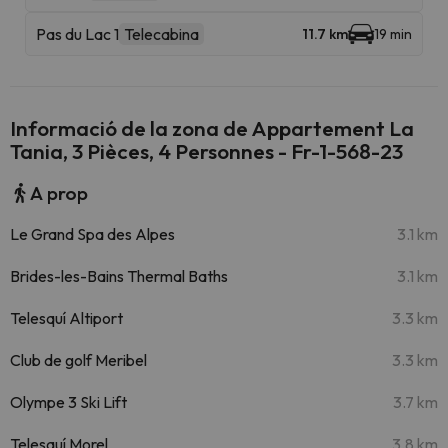
Pas du Lac 1
Telecabina
11.7 km
19 min
Informació de la zona de Appartement La
Tania, 3 Pièces, 4 Personnes - Fr-1-568-23
A prop
Le Grand Spa des Alpes
3.1 km
Brides-les-Bains Thermal Baths
3.1 km
Telesquí Altiport
3.3 km
Club de golf Meribel
3.3 km
Olympe 3 Ski Lift
3.7 km
Telesquí Morel
3.8 km