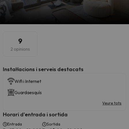
9
2 opinions
Instal·lacions i serveis destacats
Wifi i Internet
Guardaesquís
Veure tots
Horari d'entrada i sortida
Entrada
Sortida