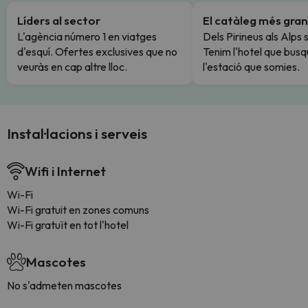
Líders al sector
El catàleg més gran
L'agència número 1 en viatges
Dels Pirineus als Alps 
d'esquí. Ofertes exclusives que no
Tenim l'hotel que busq
veuràs en cap altre lloc.
l'estació que somies.
Instal·lacions i serveis
Wifi i Internet
Wi-Fi
Wi-Fi gratuit en zones comuns
Wi-Fi gratuït en tot l'hotel
Mascotes
No s'admeten mascotes