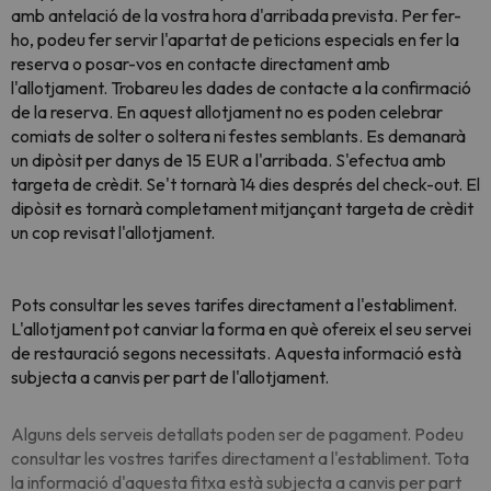
amb antelació de la vostra hora d'arribada prevista. Per fer-
ho, podeu fer servir l'apartat de peticions especials en fer la
reserva o posar-vos en contacte directament amb
l'allotjament. Trobareu les dades de contacte a la confirmació
de la reserva. En aquest allotjament no es poden celebrar
comiats de solter o soltera ni festes semblants. Es demanarà
un dipòsit per danys de 15 EUR a l'arribada. S'efectua amb
targeta de crèdit. Se't tornarà 14 dies després del check-out. El
dipòsit es tornarà completament mitjançant targeta de crèdit
un cop revisat l'allotjament.
Pots consultar les seves tarifes directament a l'establiment.
L'allotjament pot canviar la forma en què ofereix el seu servei
de restauració segons necessitats. Aquesta informació està
subjecta a canvis per part de l'allotjament.
Alguns dels serveis detallats poden ser de pagament. Podeu
consultar les vostres tarifes directament a l'establiment. Tota
la informació d'aquesta fitxa està subjecta a canvis per part