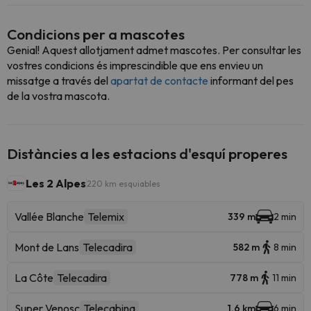
Condicions per a mascotes
Genial! Aquest allotjament admet mascotes. Per consultar les
vostres condicions és imprescindible que ens envieu un
missatge a través del
apartat de contacte
informant del pes
de la vostra mascota.
Distàncies a les estacions d'esquí properes
Les 2 Alpes
220 km esquiables
Vallée Blanche
Telemix
339 m
2 min
Mont de Lans
Telecadira
582 m
8 min
La Côte
Telecadira
778 m
11 min
Super Venosc
Telecabina
1.6 km
6 min