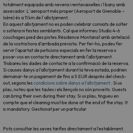
totalment equipada amb nevera i rentavaixelles i 1 bany amb
assecador. L´aeroport més proper (Aeroport de Grenoble –
Isère) és a 11 km de l´allotjament.
En aquest allotjament no es poden celebrar comiats de solter
o soltera ni festes semblants. Cal que informeu Studio 4-6
couchages.pied des pistes.Résidence Montana1 amb antelació
de la vostra hora d'arribada prevista. Per fer-ho, podeu fer
servir l'apartat de peticions especials en fer la reserva o
posar-vos en contacte directament amb l'allotjament.
Trobareu les dades de contacte a la confirmació de la reserva.
Si causes danys a l'allotjament durant la teva estada, podrien
demanar-te un pagament de fins a 5 EUR després del check-
out, segons les
condicions sobre danys a l'allotjament
. Si us
plau, noteu que les taules i els llençols no són proveïts. Guests
can bring their own during their stay. Si us plau, tingueu en
compte que el cleaning must be done at the end of the stay. It
is mandatory. Gestionat per un particular
Pots consultar les seves tarifes directament a l'establiment.