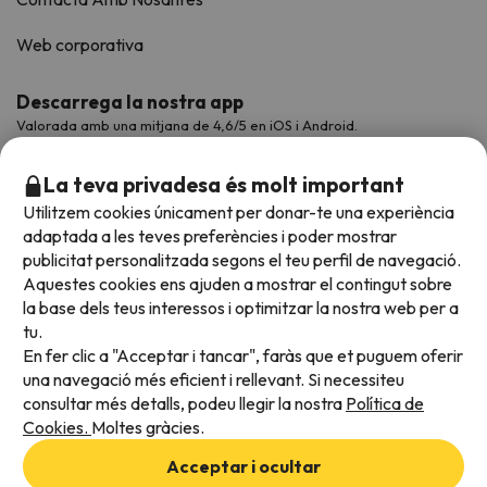
Web corporativa
Descarrega la nostra app
Valorada amb una mitjana de 4,6/5 en iOS i Android.
La teva privadesa és molt important
Utilitzem cookies únicament per donar-te una experiència
adaptada a les teves preferències i poder mostrar
publicitat personalitzada segons el teu perfil de navegació.
Aquestes cookies ens ajuden a mostrar el contingut sobre
la base dels teus interessos i optimitzar la nostra web per a
tu.
En fer clic a "Acceptar i tancar", faràs que et puguem oferir
Acceptem
una navegació més eficient i rellevant. Si necessiteu
consultar més detalls, podeu llegir la nostra
Política de
Cookies.
Moltes gràcies.
Condicions generals
Acceptar i ocultar