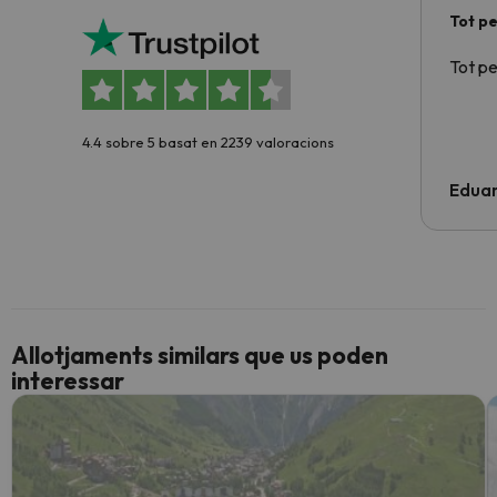
Tot p
Tot p
4.4 sobre 5 basat en 2239 valoracions
Edua
Allotjaments similars que us poden
interessar