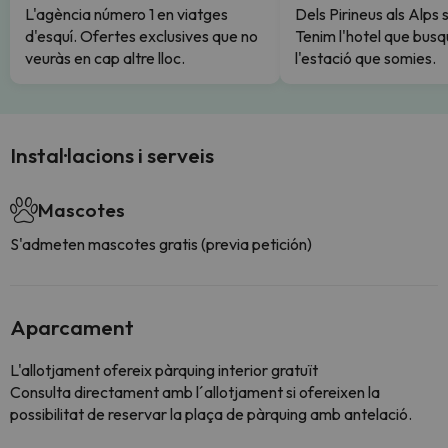
L'agència número 1 en viatges
Dels Pirineus als Alps 
d'esquí. Ofertes exclusives que no
Tenim l'hotel que busq
veuràs en cap altre lloc.
l'estació que somies.
Instal·lacions i serveis
Mascotes
S'admeten mascotes gratis (previa petición)
Aparcament
L'allotjament ofereix pàrquing interior gratuït
Consulta directament amb l´allotjament si ofereixen la
possibilitat de reservar la plaça de pàrquing amb antelació.