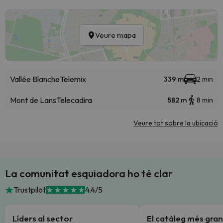
Veure mapa
Vallée Blanche
Telemix
339 m
2 min
Mont de Lans
Telecadira
582 m
8 min
Veure tot sobre la ubicació
La comunitat esquiadora ho té clar
Trustpilot
4.4/5
Líders al sector
El catàleg més gran