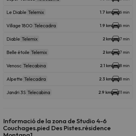
Le Diable
Telemix
1.7 km
6 min
Village 1800
Telecadira
1.9 km
6 min
Diable
Telemix
2 km
7 min
Belle étoile
Telemix
2 km
7 min
Venosc
Telecabina
2.1 km
8 min
Alpette
Telecadira
2.3 km
8 min
Jandri 3S
Telecabina
2.9 km
11 min
Informació de la zona de Studio 4-6
Couchages.pied Des Pistes.résidence
Montana1