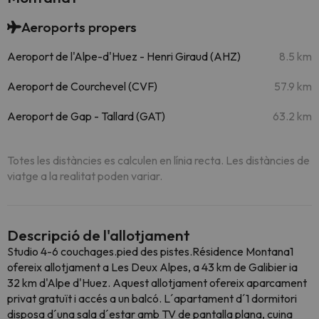
Aeroports propers
Aeroport de l'Alpe-d'Huez - Henri Giraud (AHZ)
8.5 km
Aeroport de Courchevel (CVF)
57.9 km
Aeroport de Gap - Tallard (GAT)
63.2 km
Totes les distàncies es calculen en línia recta. Les distàncies de
viatge a la realitat poden variar.
Descripció de l'allotjament
Studio 4-6 couchages.pied des pistes.Résidence Montana1
ofereix allotjament a Les Deux Alpes, a 43 km de Galibier ia
32 km d'Alpe d'Huez. Aquest allotjament ofereix aparcament
privat gratuït i accés a un balcó. L´apartament d´1 dormitori
disposa d´una sala d´estar amb TV de pantalla plana, cuina