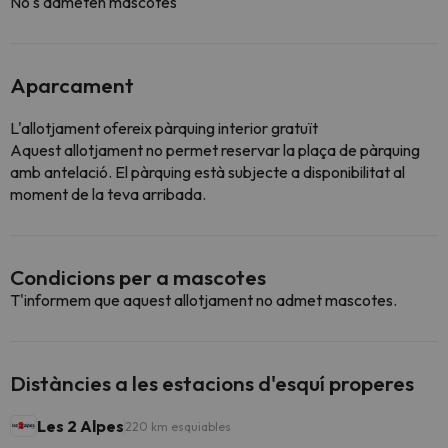
No s'admeten mascotes
Aparcament
L'allotjament ofereix pàrquing interior gratuït
Aquest allotjament no permet reservar la plaça de pàrquing
amb antelació. El pàrquing està subjecte a disponibilitat al
moment de la teva arribada.
Condicions per a mascotes
T'informem que aquest allotjament no admet mascotes.
Distàncies a les estacions d'esquí properes
Les 2 Alpes
220 km esquiables