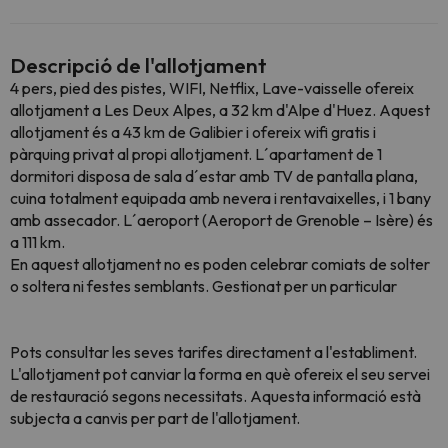
Descripció de l'allotjament
4 pers, pied des pistes, WIFI, Netflix, Lave-vaisselle ofereix
allotjament a Les Deux Alpes, a 32 km d'Alpe d'Huez. Aquest
allotjament és a 43 km de Galibier i ofereix wifi gratis i
pàrquing privat al propi allotjament. L´apartament de 1
dormitori disposa de sala d´estar amb TV de pantalla plana,
cuina totalment equipada amb nevera i rentavaixelles, i 1 bany
amb assecador. L´aeroport (Aeroport de Grenoble – Isère) és
a 111 km.
En aquest allotjament no es poden celebrar comiats de solter
o soltera ni festes semblants. Gestionat per un particular
Pots consultar les seves tarifes directament a l'establiment.
L'allotjament pot canviar la forma en què ofereix el seu servei
de restauració segons necessitats. Aquesta informació està
subjecta a canvis per part de l'allotjament.