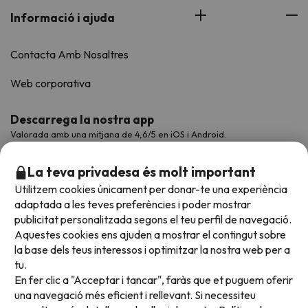
Informació i ajuda
Contacta Amb Nosaltres
Web corporativa
Descarrega la nostra app
Valorada amb una mitjana de 4,6/5 en iOS i Android.
La teva privadesa és molt important
Utilitzem cookies únicament per donar-te una experiència
adaptada a les teves preferències i poder mostrar
publicitat personalitzada segons el teu perfil de navegació.
Aquestes cookies ens ajuden a mostrar el contingut sobre
la base dels teus interessos i optimitzar la nostra web per a
tu.
En fer clic a "Acceptar i tancar", faràs que et puguem oferir
Acceptem
una navegació més eficient i rellevant. Si necessiteu