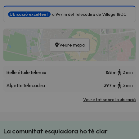
Ubicació excel·lent
a 947 m del Telecadira de Village 1800.
Veure mapa
Belle étoile
Telemix
158 m
2 min
Alpette
Telecadira
397 m
5 min
Veure tot sobre la ubicació
La comunitat esquiadora ho té clar