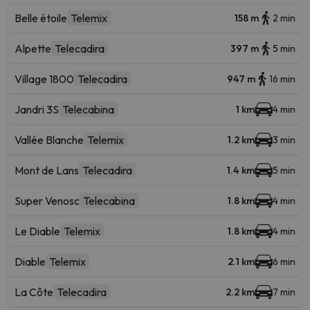
Belle étoile
Telemix
158 m
2 min
Alpette
Telecadira
397 m
5 min
Village 1800
Telecadira
947 m
16 min
Jandri 3S
Telecabina
1 km
4 min
Vallée Blanche
Telemix
1.2 km
3 min
Mont de Lans
Telecadira
1.4 km
5 min
Super Venosc
Telecabina
1.8 km
4 min
Le Diable
Telemix
1.8 km
4 min
Diable
Telemix
2.1 km
6 min
La Côte
Telecadira
2.2 km
7 min