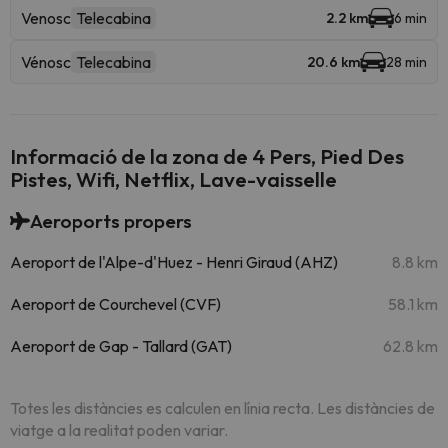
Venosc
Telecabina
2.2 km
6 min
Vénosc
Telecabina
20.6 km
28 min
Informació de la zona de 4 Pers, Pied Des
Pistes, Wifi, Netflix, Lave-vaisselle
Aeroports propers
Aeroport de l'Alpe-d'Huez - Henri Giraud (AHZ)
8.8 km
Aeroport de Courchevel (CVF)
58.1 km
Aeroport de Gap - Tallard (GAT)
62.8 km
Totes les distàncies es calculen en línia recta. Les distàncies de
viatge a la realitat poden variar.