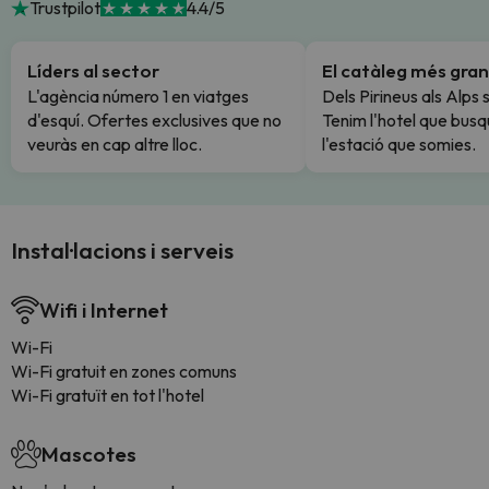
Trustpilot
4.4/5
Líders al sector
El catàleg més gran
L'agència número 1 en viatges
Dels Pirineus als Alps 
d'esquí. Ofertes exclusives que no
Tenim l'hotel que busq
veuràs en cap altre lloc.
l'estació que somies.
Instal·lacions i serveis
Wifi i Internet
Wi-Fi
Wi-Fi gratuit en zones comuns
Wi-Fi gratuït en tot l'hotel
Mascotes