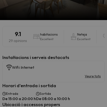
9.1
habitacions
Neteja
Excel·lent
Excel·lent
29 opinions
Instal·lacions i serveis destacats
Wifi i Internet
Veure tots
Horari d'entrada i sortida
Entrada
Sortida
De 15:00 a 20:00 h
De 08:00 a 10:00 h
Ubicació i accessos propers