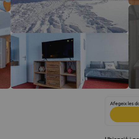
el nord. Quan trobi la seva brúixola torna.
Afegeix les d
Ubicació i a