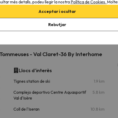
ultar més detalls, podeu llegir la nostra
Política de Cookies.
Moltes
Chaudannes
Telecadira
3.1 km
8 min
Acceptar i ocultar
TCD10 des Boisses
Telecabina
3.5 km
8 min
Rebutjar
12.8 km
22 min
s Tommeuses - Val Claret-36 By Interhome
Llocs d'interès
m
Tignes station de ski
1.9 km
m
Complejo deportivo Centre Aquasportif
5.8 km
m
Val d'Isère
m
Coll de l'Iseran
10.8 km