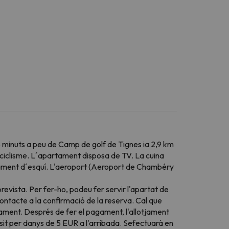
 minuts a peu de Camp de golf de Tignes ia 2,9 km
i ciclisme. L´apartament disposa de TV. La cuina
ipament d´esquí. L'aeroport (Aeroport de Chambéry
evista. Per fer-ho, podeu fer servir l'apartat de
ontacte a la confirmació de la reserva. Cal que
gament. Després de fer el pagament, l'allotjament
pòsit per danys de 5 EUR a l'arribada. Sefectuarà en