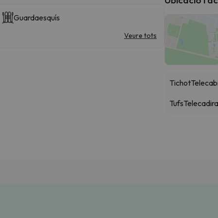
Guardaesquís
Veure tots
Tichot
Telecab
Tufs
Telecadir