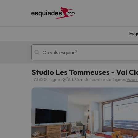
Esq
Studio Les Tommeuses - Val Cl
Esquí
Escapades
, 73320, Tignes
A 1.7 km del centre de Tignes
Veure
!Vaja! No hem trobat resultats que coincideixi