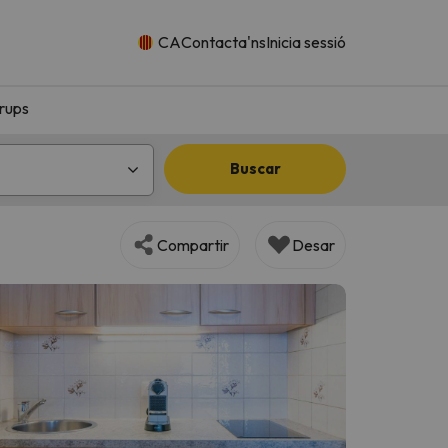
CA
Contacta'ns
Inicia sessió
rups
Buscar
Compartir
Desar