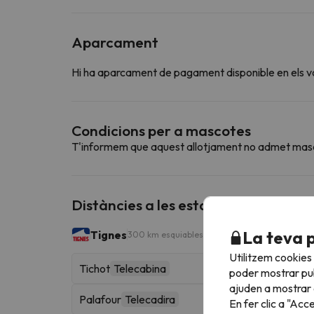
Aparcament
Hi ha aparcament de pagament disponible en els vo
Condicions per a mascotes
T'informem que aquest allotjament no admet mas
Distàncies a les estacions d'esquí p
La teva 
Tignes
300 km esquiables
Utilitzem cookies
Tichot
Telecabina
poder mostrar pub
ajuden a mostrar e
Palafour
Telecadira
En fer clic a "Acc