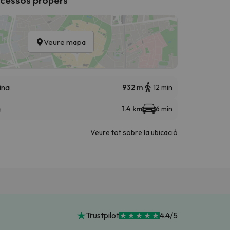
Veure mapa
ina
932 m
12 min
a
1.4 km
6 min
Veure tot sobre la ubicació
Trustpilot
4.4/5