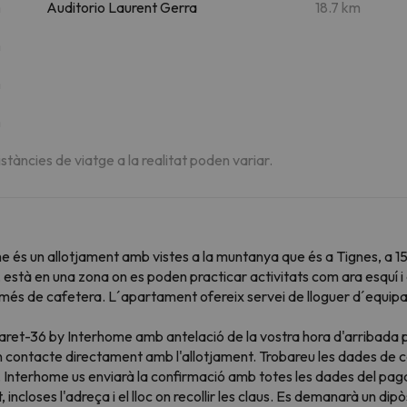
m
Auditorio Laurent Gerra
18.7 km
m
m
m
istàncies de viatge a la realitat poden variar.
 és un allotjament amb vistes a la muntanya que és a Tignes, a 15
, està en una zona on es poden practicar activitats com ara esquí 
a més de cafetera. L´apartament ofereix servei de lloguer d´equ
ret-36 by Interhome amb antelació de la vostra hora d'arribada pr
en contacte directament amb l'allotjament. Trobareu les dades de c
r. Interhome us enviarà la confirmació amb totes les dades del pa
 incloses l'adreça i el lloc on recollir les claus. Es demanarà un di