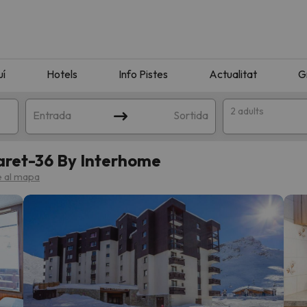
uí
Hotels
Info Pistes
Actualitat
G
2 adults
Entrada
Sortida
aret-36 By Interhome
 al mapa
n amb la teva cerca. Intenteu modificar la destinació.