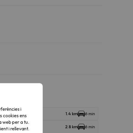
ferències i
1.4 km
6 min
s cookies ens
a web per a tu.
2.8 km
6 min
nt i rellevant.