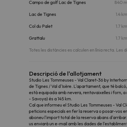
Campo de golf Lac de Tignes
840 
Lac de Tignes
1.4 k
Col du Palet
1.7 k
Grattalu
1.7 k
Totes les distàncies es calculen en línia recta. Les d
Descripció de l'allotjament
Studio Les Tommeuses - Val Claret-36 by Interhome
de Tignes / Val d'Isère. L'apartament, que té balcó
està equipada amb nevera, rentavaixelles i forn, 
- Savoya) és a 145 km.
Cal que informeu el Studio Les Tommeuses - Val Cla
peticions especials en fer la reserva o posar-vos 
aboneu l'import total de la reserva abans d'arriba
us enviarà un e-mail amb les dades de l'establiment,