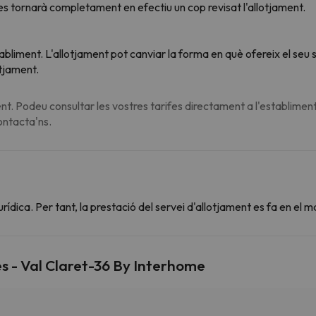
t es tornarà completament en efectiu un cop revisat l'allotjament.
tabliment. L'allotjament pot canviar la forma en què ofereix el se
otjament.
t. Podeu consultar les vostres tarifes directament a l'establiment
contacta'ns.
dica. Per tant, la prestació del servei d'allotjament es fa en el m
s - Val Claret-36 By Interhome