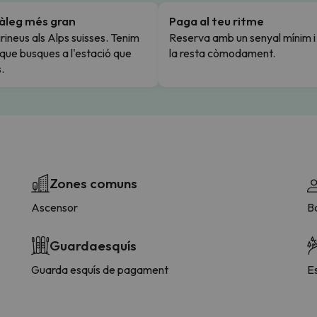
tàleg més gran
Paga al teu ritme
rineus als Alps suisses. Tenim
Reserva amb un senyal mínim 
l que busques a l'estació que
la resta còmodament.
.
Zones comuns
Ascensor
Bo
Guardaesquís
Guarda esquís de pagament
E