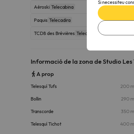
Si necessiteu cons
Aéroski
Telecabina
Paquis
Telecadira
TCD8 des Brévières
Telecabina
Informació de la zona de Studio Le
A prop
Telesquí Tufs
200 
Bollin
290 
Transcorde
350 
Telesquí Tichot
400 