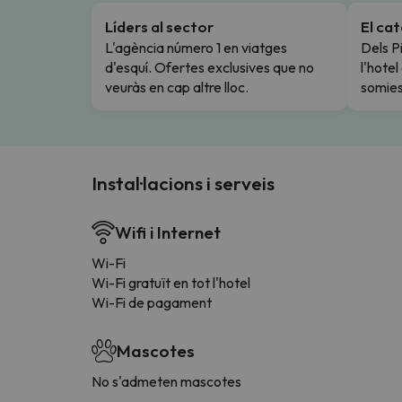
Líders al sector
El ca
L'agència número 1 en viatges
Dels Pi
d'esquí. Ofertes exclusives que no
l'hote
veuràs en cap altre lloc.
somies
Instal·lacions i serveis
Wifi i Internet
Wi-Fi
Wi-Fi gratuït en tot l'hotel
Wi-Fi de pagament
Mascotes
No s'admeten mascotes