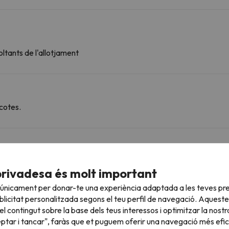
ltants de l'allotjament
cotes.
roperes
privadesa és molt important
 únicament per donar-te una experiència adaptada a les teves pre
Tufs
Telecadira
932 m
12 min
licitat personalitzada segons el teu perfil de navegació. Aqueste
l contingut sobre la base dels teus interessos i optimitzar la nostr
Almes (Quad)
Telecadira
2.6 km
6 min
eptar i tancar", faràs que et puguem oferir una navegació més eficie