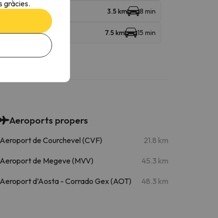
 gràcies.
3.5 km
8 min
7.5 km
15 min
Aeroports propers
Aeroport de Courchevel (CVF)
21.8 km
Aeroport de Megeve (MVV)
45.3 km
Aeroport d’Aosta - Corrado Gex (AOT)
48.3 km