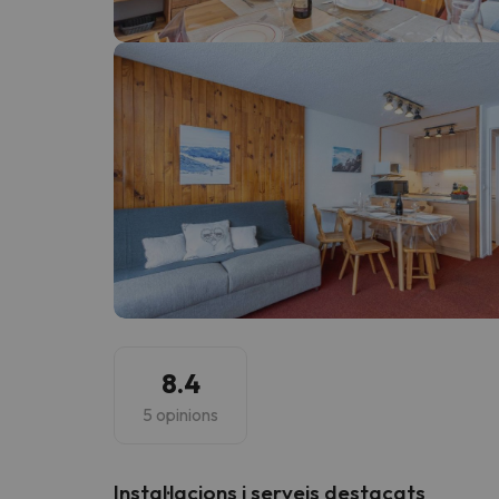
Vaja! Sembla que el nostre cercador ha perdut 
8.4
5 opinions
Instal·lacions i serveis destacats