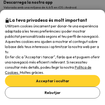
Descarrega la nostra app
Valorada amb una mitjana de 4,6/5 en iOS i Android.
La teva privadesa és molt important
Utilitzem cookies únicament per donar-te una experiència
adaptada a les teves preferències i poder mostrar
publicitat personalitzada segons el teu perfil de navegació.
Aquestes cookies ens ajuden a mostrar el contingut sobre
la base dels teus interessos i optimitzar la nostra web per a
tu.
En fer clic a "Acceptar i tancar", faràs que et puguem oferir
Acceptem
una navegació més eficient i rellevant. Si necessiteu
consultar més detalls, podeu llegir la nostra
Política de
Cookies.
Moltes gràcies.
Condicions generals
Acceptar i ocultar
Privadesa de dades
Afegeix les dates per comprovar la disponibilitat
Política de cookies
Rebutjar
Afegir dates
Viajes para ti S.L.U. Copyright © Esquiades.com 2002-2026