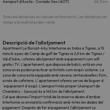
Aeroport d’Aosta - Corrado Gex (AOT)
48.3 km
Totes les distàncies es calculen en línia recta. Les distàncies de
viatge a la realitat poden variar.
Descripció de l'allotjament
Apartment Le Borsat-4 by Interhome es troba a Tignes, a 15
minuts a peu de Camp de golf de Tignes ia 2,9 km de Tignes /
Val d'Isère, i ofereix allotjament amb equipament com wifi
gratis i TV. L'apartament, que disposa de balcó, està en una
zona on es poden practicar activitats com esquí i ciclisme. La
zona de cuina està equipada amb nevera, rentavaixelles i forn,
a més de cafetera. L´apartament ofereix servei de lloguer d
´equipament d´esquí. L'aeroport més proper (Aeroport de
Chambéry - Savoya) és a 145 km de l'allotjament.
Cal que aboneu l'import total de la reserva abans d'arribar.
Interhome us enviarà la confirmació amb totes les dades del
pagament. Després de fer el pagament, l'allotjament us