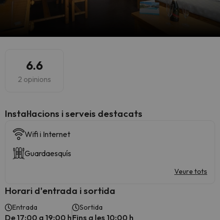
6.6
2 opinions
Instal·lacions i serveis destacats
Wifi i Internet
Guardaesquís
Veure tots
Horari d'entrada i sortida
Entrada
Sortida
De 17:00 a 19:00 h
Fins a les 10:00 h