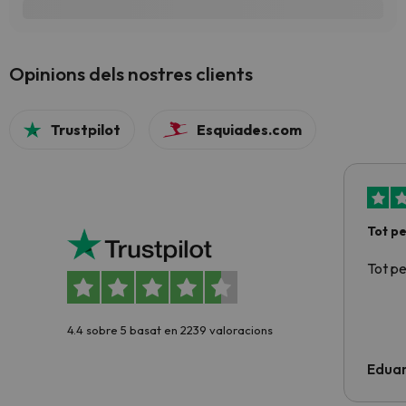
Opinions dels nostres clients
Trustpilot
Esquiades.com
Tot p
Tot p
4.4 sobre 5 basat en 2239 valoracions
Edua