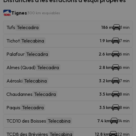
Tignes
300 km esquiables
Tufs
Telecadira
186 m
1 min
Tichot
Telecabina
1.9 km
7 min
Palafour
Telecadira
2.6 km
6 min
Almes (Quad)
Telecadira
2.8 km
6 min
Aéroski
Telecabina
3.2 km
7 min
Chaudannes
Telecadira
3.5 km
8 min
Paquis
Telecadira
3.5 km
8 min
TCD10 des Boisses
Telecabina
7.4 km
14 min
TCD8 des Brévières
Telecabina
12.8 km
22 min