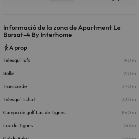
Informació de la zona de Apartment Le
Borsat-4 By Interhome
A prop
Telesquí Tufs
190 m
Bollin
210 m
Transcorde
270 m
Telesquí Tichot
330 m
Campo de golf Lac de Tignes
840 m
Lac de Tignes
1.4 km
Col du Palet
1.6 km