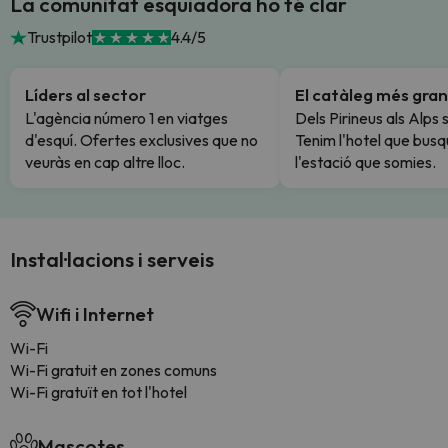
La comunitat esquiadora ho té clar
Trustpilot
4.4/5
Líders al sector
El catàleg més gran
L'agència número 1 en viatges
Dels Pirineus als Alps 
d'esquí. Ofertes exclusives que no
Tenim l'hotel que busq
veuràs en cap altre lloc.
l'estació que somies.
Instal·lacions i serveis
Wifi i Internet
Wi-Fi
Wi-Fi gratuit en zones comuns
Wi-Fi gratuït en tot l'hotel
Mascotes