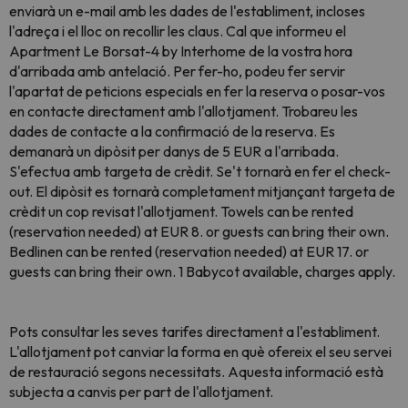
enviarà un e-mail amb les dades de l'establiment, incloses
l'adreça i el lloc on recollir les claus. Cal que informeu el
Apartment Le Borsat-4 by Interhome de la vostra hora
d'arribada amb antelació. Per fer-ho, podeu fer servir
l'apartat de peticions especials en fer la reserva o posar-vos
en contacte directament amb l'allotjament. Trobareu les
dades de contacte a la confirmació de la reserva. Es
demanarà un dipòsit per danys de 5 EUR a l'arribada.
S'efectua amb targeta de crèdit. Se't tornarà en fer el check-
out. El dipòsit es tornarà completament mitjançant targeta de
crèdit un cop revisat l'allotjament. Towels can be rented
(reservation needed) at EUR 8. or guests can bring their own.
Bedlinen can be rented (reservation needed) at EUR 17. or
guests can bring their own. 1 Babycot available, charges apply.
Pots consultar les seves tarifes directament a l'establiment.
L'allotjament pot canviar la forma en què ofereix el seu servei
de restauració segons necessitats. Aquesta informació està
subjecta a canvis per part de l'allotjament.