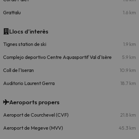
Grattalu
1.6 km
Llocs d'interès
Tignes station de ski
1.9 km
Complejo deportivo Centre Aquasportif Val d'Isère
5.9 km
Coll de l'Iseran
10.9 km
Auditorio Laurent Gerra
18.7 km
Aeroports propers
Aeroport de Courchevel (CVF)
21.8 km
Aeroport de Megeve (MVV)
45.3 km