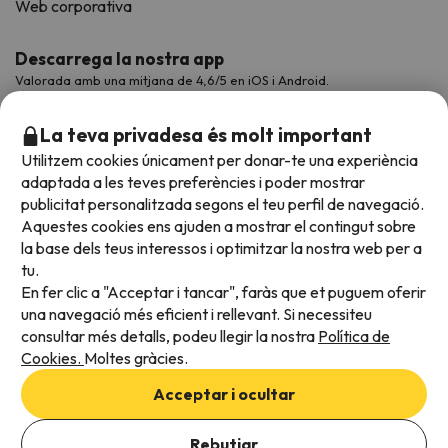
Web corporativa
Descarrega la nostra app
Valorada amb una mitjana de 4,6/5 en iOS i Android.
La teva privadesa és molt important
Utilitzem cookies únicament per donar-te una experiència
adaptada a les teves preferències i poder mostrar
publicitat personalitzada segons el teu perfil de navegació.
Aquestes cookies ens ajuden a mostrar el contingut sobre
la base dels teus interessos i optimitzar la nostra web per a
tu.
En fer clic a "Acceptar i tancar", faràs que et puguem oferir
Acceptem
una navegació més eficient i rellevant. Si necessiteu
consultar més detalls, podeu llegir la nostra
Política de
Cookies.
Moltes gràcies.
Condicions generals
Acceptar i ocultar
Privadesa de dades
Afegeix les dates per comprovar la disponibilitat
Política de cookies
Rebutjar