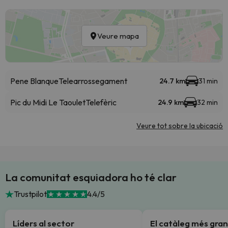
Veure mapa
Pene Blanque
Telearrossegament
24.7 km
31 min
Pic du Midi Le Taoulet
Telefèric
24.9 km
32 min
Veure tot sobre la ubicació
La comunitat esquiadora ho té clar
Trustpilot
4.4/5
Líders al sector
El catàleg més gran