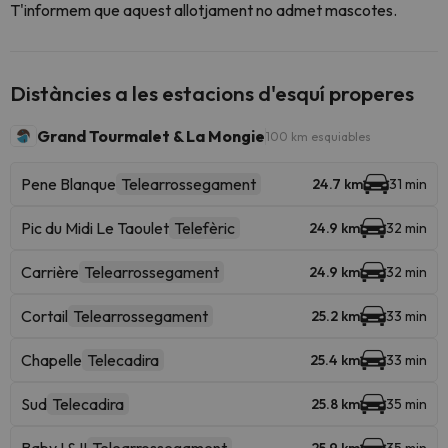
T'informem que aquest allotjament no admet mascotes.
Distàncies a les estacions d'esquí properes
Grand Tourmalet & La Mongie
100 km esquiables
Pene Blanque
Telearrossegament
24.7 km
31 min
Pic du Midi Le Taoulet
Telefèric
24.9 km
32 min
Carrière
Telearrossegament
24.9 km
32 min
Cortail
Telearrossegament
25.2 km
33 min
Chapelle
Telecadira
25.4 km
33 min
Sud
Telecadira
25.8 km
35 min