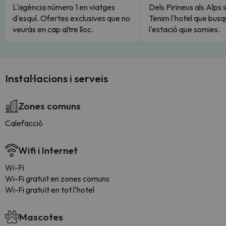
L'agència número 1 en viatges
Dels Pirineus als Alps 
d'esquí. Ofertes exclusives que no
Tenim l'hotel que busq
veuràs en cap altre lloc.
l'estació que somies.
Instal·lacions i serveis
Zones comuns
Calefacció
Wifi i Internet
Wi-Fi
Wi-Fi gratuit en zones comuns
Wi-Fi gratuït en tot l'hotel
Mascotes