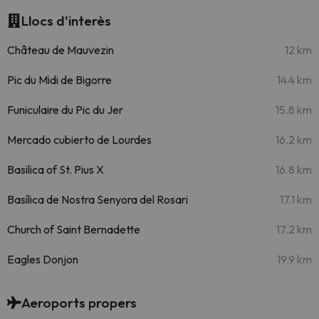
Llocs d'interès
Château de Mauvezin
12 km
Pic du Midi de Bigorre
14.4 km
Funiculaire du Pic du Jer
15.8 km
Mercado cubierto de Lourdes
16.2 km
Basilica of St. Pius X
16.8 km
Basílica de Nostra Senyora del Rosari
17.1 km
Church of Saint Bernadette
17.2 km
Eagles Donjon
19.9 km
Aeroports propers