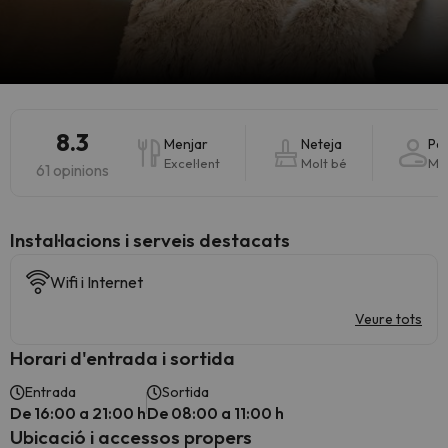
8.3
Menjar
Neteja
Pe
Excel·lent
Molt bé
Mol
61 opinions
Instal·lacions i serveis destacats
Wifi i Internet
Veure tots
Horari d'entrada i sortida
Entrada
Sortida
De 16:00 a 21:00 h
De 08:00 a 11:00 h
Ubicació i accessos propers