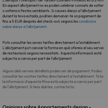
L'aeroport (Aeroport de Tarbes-Lourdes-Pirineus) és a 21 km.
En aquest allotjament no es poden celebrar comiats de solter
o soltera ni festes semblants. Si causes danys a l'allotjament
durant la teva estada, podrien demanar-te un pagament de
fins a 5 EUR després del check-out, segons les
condicions
sobre danys a l'allotjament
.
Pots consultar les seves tarifes directament a l'establiment.
L'allotjament pot canviar la forma en què ofereix el seu servei
de restauració segons necessitats. Aquesta informació està
subjecta a canvis per part de l'allotjament.
Alguns dels serveis detallats poden ser de pagament. Podeu
consultar les vostres tarifes directament a l'establiment. Tota
la informació d'aquesta fitxa està subjecta a canvis per part
de l'allotjament. Si tens dubtes, contacta'ns.
Opinions sobre Appartements design -