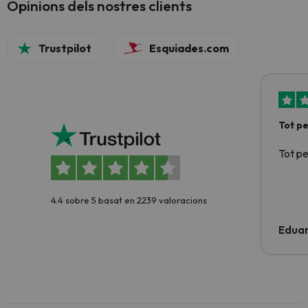
Opinions dels nostres clients
Trustpilot
Esquiades.com
Tot p
Tot p
4.4 sobre 5 basat en 2239 valoracions
Edua