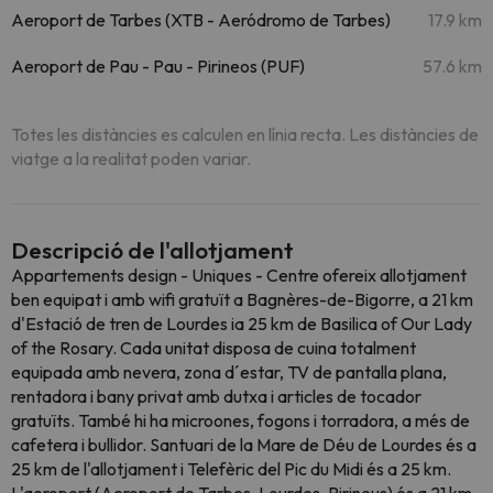
Aeroport de Tarbes (XTB - Aeródromo de Tarbes)
17.9 km
Aeroport de Pau - Pau - Pirineos (PUF)
57.6 km
Totes les distàncies es calculen en línia recta. Les distàncies de
viatge a la realitat poden variar.
Descripció de l'allotjament
Appartements design - Uniques - Centre ofereix allotjament
ben equipat i amb wifi gratuït a Bagnères-de-Bigorre, a 21 km
d'Estació de tren de Lourdes ia 25 km de Basilica of Our Lady
of the Rosary. Cada unitat disposa de cuina totalment
equipada amb nevera, zona d´estar, TV de pantalla plana,
rentadora i bany privat amb dutxa i articles de tocador
gratuïts. També hi ha microones, fogons i torradora, a més de
cafetera i bullidor. Santuari de la Mare de Déu de Lourdes és a
25 km de l'allotjament i Telefèric del Pic du Midi és a 25 km.