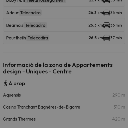
Baby I & II
Telearrossegament
25.9 km
35 min
Adour
Telecadira
26.3 km
36 min
Bearnais
Telecadira
26.3 km
36 min
Pourtheilh
Telecadira
26.5 km
37 min
Informació de la zona de Appartements
design - Uniques - Centre
A prop
Aquensis
290 m
Casino Tranchant Bagnères-de-Bigorre
310 m
Grands Thermes
420 m