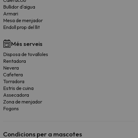
Calefacció
Bullidor d'aigua
Armari
Mesa de menjador
Endoll prop del llit
Més serveis
Disposa de tovalloles
Rentadora
Nevera
Cafetera
Torradora
Estris de cuina
Assecadora
Zona de menjador
Fogons
Condicions per a mascotes