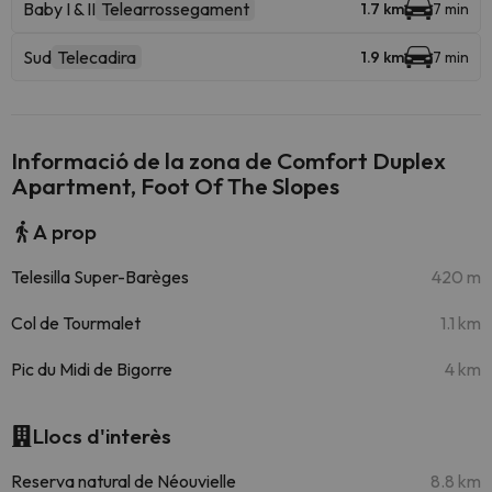
Baby I & II
Telearrossegament
1.7 km
7 min
Sud
Telecadira
1.9 km
7 min
Informació de la zona de Comfort Duplex
Apartment, Foot Of The Slopes
A prop
Telesilla Super-Barèges
420 m
Col de Tourmalet
1.1 km
Pic du Midi de Bigorre
4 km
Llocs d'interès
Reserva natural de Néouvielle
8.8 km