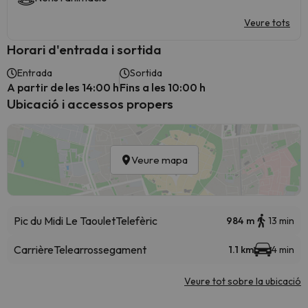
Veure tots
Horari d'entrada i sortida
Entrada
Sortida
A partir de les 14:00 h
Fins a les 10:00 h
Ubicació i accessos propers
Veure mapa
Pic du Midi Le Taoulet
Telefèric
984 m
13 min
Carrière
Telearrossegament
1.1 km
4 min
Veure tot sobre la ubicació