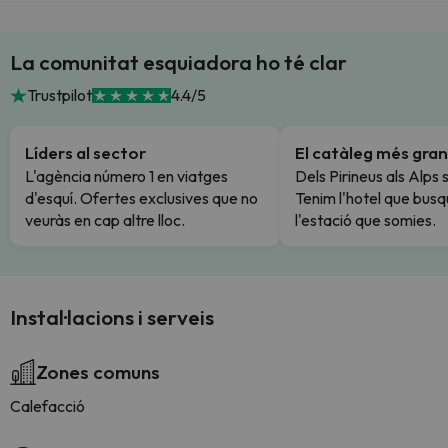
La comunitat esquiadora ho té clar
Trustpilot
4.4/5
Líders al sector
El catàleg més gran
L'agència número 1 en viatges
Dels Pirineus als Alps 
d'esquí. Ofertes exclusives que no
Tenim l'hotel que busq
veuràs en cap altre lloc.
l'estació que somies.
Instal·lacions i serveis
Zones comuns
Calefacció