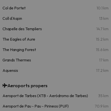
Col de Portet
10.1 km
Coll d'Aspin
13 km
Chapelle des Templiers
14.7 km
The Eagles of Aure
15.2 km
The Hanging Forest
15.6 km
Grands Thermes
17 km
Aquensis
17.2 km
Aeroports propers
Aeroport de Tarbes (XTB - Aeródromo de Tarbes)
35 km
Aeroport de Pau - Pau - Pirineos (PUF)
70.9 km