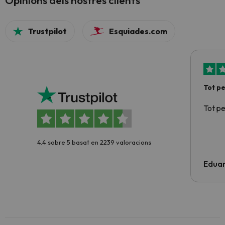
Opinions dels nostres clients
Trustpilot
Esquiades.com
Tot p
Tot p
4.4 sobre 5 basat en 2239 valoracions
Edua