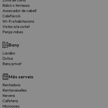
Zona de cuina
Balcó o terrassa
Assecador de cabell
Calefacció
Wi-Fi a habitacions
Vistes a la ciutat
Penja-robes
Bany
Lavabo
Dutxa
Bany privat
Més serveis
Rentadora
Rentavaixelles
Nevera
Cafetera
Microones