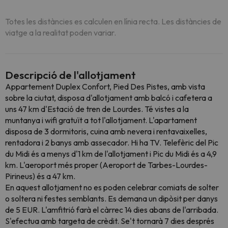
Totes les distàncies es calculen en línia recta. Les distàncies de
viatge a la realitat poden variar.
Descripció de l'allotjament
Appartement Duplex Confort, Pied Des Pistes, amb vista
sobre la ciutat, disposa d'allotjament amb balcó i cafetera a
uns 47 km d'Estació de tren de Lourdes. Té vistes a la
muntanya i wifi gratuït a tot l'allotjament. L'apartament
disposa de 3 dormitoris, cuina amb nevera i rentavaixelles,
rentadora i 2 banys amb assecador. Hi ha TV. Telefèric del Pic
du Midi és a menys d'1 km de l'allotjament i Pic du Midi és a 4,9
km. L'aeroport més proper (Aeroport de Tarbes-Lourdes-
Pirineus) és a 47 km.
En aquest allotjament no es poden celebrar comiats de solter
o soltera ni festes semblants. Es demana un dipòsit per danys
de 5 EUR. L'amfitrió farà el càrrec 14 dies abans de l'arribada.
S'efectua amb targeta de crèdit. Se't tornarà 7 dies després