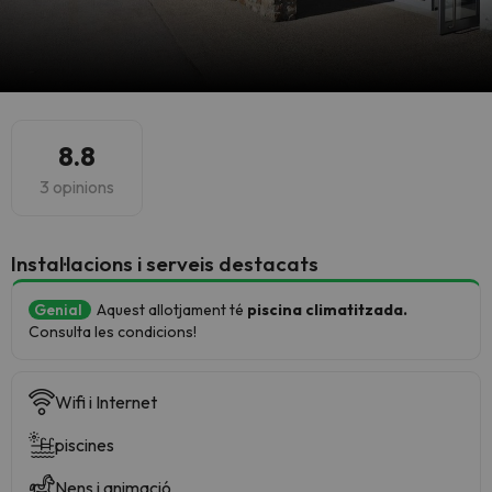
8.8
3 opinions
Instal·lacions i serveis destacats
Genial
Aquest allotjament té
piscina climatitzada.
Consulta les condicions!
Wifi i Internet
piscines
Nens i animació