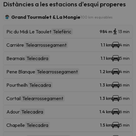
Distàncies a les estacions d'esquí properes
Grand Tourmalet & La Mongie
100 km esquiables
Pic du Midi Le Taoulet
Telefèric
984 m
13 min
Carrière
Telearrossegament
1.1 km
4 min
Bearnais
Telecadira
1.1 km
5 min
Pene Blanque
Telearrossegament
1.2 km
4 min
Pourtheilh
Telecadira
1.3 km
6 min
Cortail
Telearrossegament
1.3 km
5 min
Adour
Telecadira
1.4 km
6 min
Chapelle
Telecadira
1.5 km
5 min