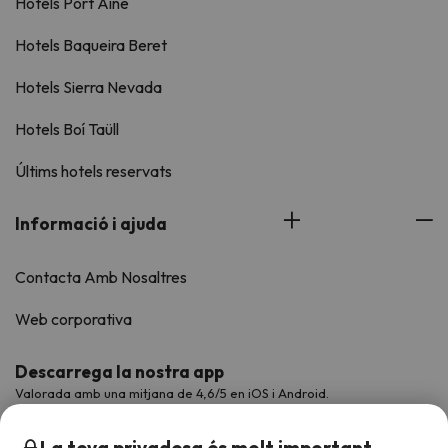
Hotels Port Ainé
Hotels Baqueira Beret
Hotels Sierra Nevada
Hotels Boí Taüll
Últims hotels reservats
Informació i ajuda
Contacta Amb Nosaltres
Web corporativa
Descarrega la nostra app
Valorada amb una mitjana de 4,6/5 en iOS i Android.