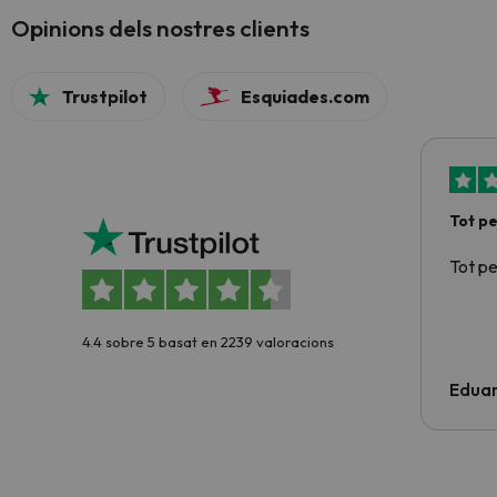
Opinions dels nostres clients
Trustpilot
Esquiades.com
Tot p
Tot p
4.4 sobre 5 basat en 2239 valoracions
Edua