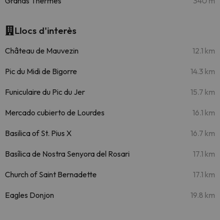
Grands Thermes
340 m
Llocs d'interès
Château de Mauvezin
12.1 km
Pic du Midi de Bigorre
14.3 km
Funiculaire du Pic du Jer
15.7 km
Mercado cubierto de Lourdes
16.1 km
Basilica of St. Pius X
16.7 km
Basílica de Nostra Senyora del Rosari
17.1 km
Church of Saint Bernadette
17.1 km
Eagles Donjon
19.8 km