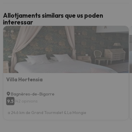
Allotjaments similars que us poden
interessar
Villa Hortensia
Bagnères-de-Bigorre
9.5
142 opinions
a 24.6 km de Grand Tourmalet & La Mongie