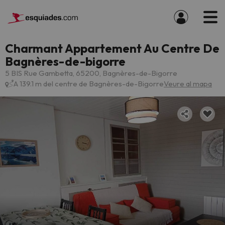
Charmant Appartement Au Centre De
Bagnères-de-bigorre
5 BIS Rue Gambetta, 65200, Bagnères-de-Bigorre
A 139.1 m del centre de Bagnères-de-Bigorre
Veure al mapa