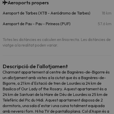
Aeroports propers
Aeroport de Tarbes (XTB - Aeródromo de Tarbes)
18 km
Aeroport de Pau - Pau - Pirineos (PUF)
57.6 km
Totes les distàncies es calculen en línia recta. Les distàncies de
viatge a la realitat poden variar.
Descripció de l'allotjament
Charmant appartement al centre de Bagnères-de-Bigorre és
un allotjament amb vistes a la ciutat que és a Bagnères-de-
Bigorre, a 21 km d'Estació de tren de Lourdes ia 24 km de
Basilica of Our Lady of the Rosary. Aquest apartament és a
24 km de Santuari de la Mare de Déu de Lourdes ia 25 km de
Telefèric del Pic du Midi. Aquest apartament disposa de 2
dormitoris, una sala d´estar i una cuina totalment equipada
amb nevera i forn. Hi ha TV de pantalla plana. Col d'Aspin és a