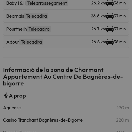
Baby I & II
Telearrossegament
26.2 km
36 min
Bearnais
Telecadira
26.6 km
37 min
Pourtheilh
Telecadira
26.7 km
37 min
Adour
Telecadira
26.8 km
38 min
Informació de la zona de Charmant
Appartement Au Centre De Bagnères-de-
bigorre
A prop
Aquensis
190 m
Casino Tranchant Bagnères-de-Bigorre
220 m