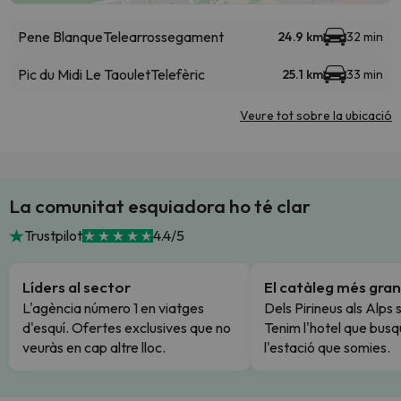
Pene Blanque
Telearrossegament
24.9 km
32 min
Pic du Midi Le Taoulet
Telefèric
25.1 km
33 min
Veure tot sobre la ubicació
La comunitat esquiadora ho té clar
Trustpilot
4.4/5
Líders al sector
El catàleg més gran
L'agència número 1 en viatges
Dels Pirineus als Alps 
d'esquí. Ofertes exclusives que no
Tenim l'hotel que busq
veuràs en cap altre lloc.
l'estació que somies.