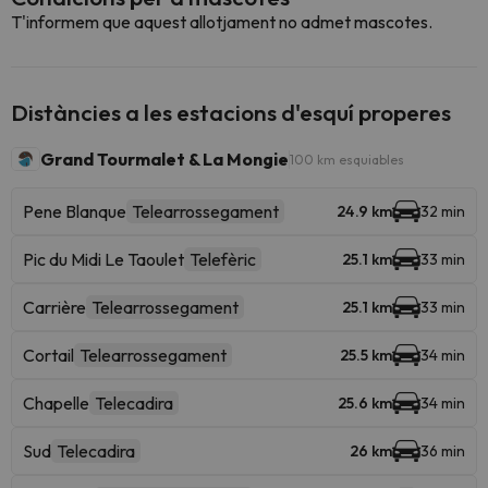
T'informem que aquest allotjament no admet mascotes.
Distàncies a les estacions d'esquí properes
Grand Tourmalet & La Mongie
100 km esquiables
Pene Blanque
Telearrossegament
24.9 km
32 min
Pic du Midi Le Taoulet
Telefèric
25.1 km
33 min
Carrière
Telearrossegament
25.1 km
33 min
Cortail
Telearrossegament
25.5 km
34 min
Chapelle
Telecadira
25.6 km
34 min
Sud
Telecadira
26 km
36 min