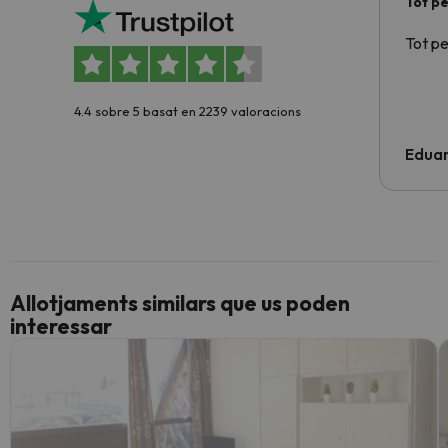
Tot p
Tot p
4.4 sobre 5 basat en 2239 valoracions
Edua
Allotjaments similars que us poden
interessar