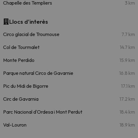
Chapelle des Templiers
3 km
Llocs d'interès
Circo glacial de Troumouse
7.7 km
Col de Tourmalet
14.7 km
Monte Perdido
15.9 km
Parque natural Circo de Gavarnie
16.8 km
Pic du Midi de Bigorre
17.1 km
Circ de Gavarnia
17.2 km
Parc Nacional d'Ordesa i Mont Perdut
18.4 km
Val-Louron
18.9 km