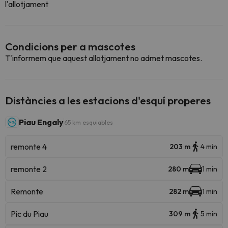
l'allotjament
Condicions per a mascotes
T'informem que aquest allotjament no admet mascotes.
Distàncies a les estacions d'esquí properes
Piau Engaly
65 km esquiables
remonte 4
203 m
4 min
remonte 2
280 m
1 min
Remonte
282 m
1 min
Pic du Piau
309 m
5 min