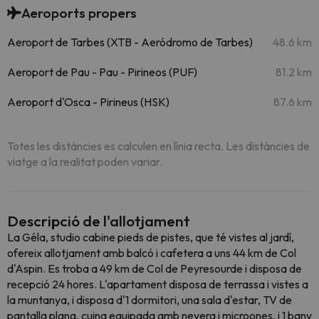
Aeroports propers
Aeroport de Tarbes (XTB - Aeródromo de Tarbes)
48.6 km
Aeroport de Pau - Pau - Pirineos (PUF)
81.2 km
Aeroport d'Osca - Pirineus (HSK)
87.6 km
Totes les distàncies es calculen en línia recta. Les distàncies de
viatge a la realitat poden variar.
Descripció de l'allotjament
La Géla, studio cabine pieds de pistes, que té vistes al jardí,
ofereix allotjament amb balcó i cafetera a uns 44 km de Col
d'Aspin. Es troba a 49 km de Col de Peyresourde i disposa de
recepció 24 hores. L'apartament disposa de terrassa i vistes a
la muntanya, i disposa d'1 dormitori, una sala d'estar, TV de
pantalla plana, cuina equipada amb nevera i microones, i 1 bany