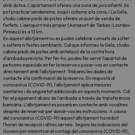
amb dutxa. L'apartament ofereix una zona de jocs infantil. Es
pot practicar senderisme, esquí i ciclisme a la zona, i La Géla,
studio cabine pieds de pistes ofereix un punt de venda de
forfets. L'aeroport més proper (Aeroport de Tarbes-Lourdes-
Pirineus) és a 13 km.
En aquest allotjament no es poden celebrar comiats de solter
o soltera ni festes semblants. Cal que informeu la Géla, studio
cabine pieds de pistes amb antelació de la vostra hora
d'arribada prevista. Per fer-ho, podeu fer servir l'apartat de
peticions especials en fer la reserva o posar-vos en contacte
directament amb l'allotjament. Trobareu les dades de
contacte a la confirmació de la reserva. En resposta al
coronavirus (COVID-19), l'allotjament aplica mesures
sanitàries i de seguretat addicionals en aquests moments. Cal
fer el pagament abans de l'arribada a través de transferència
bancària. L'allotjament es posarà en contacte amb vosaltres
després de reservar per donar-vos les instruccions. A causa
del coronavirus (COVID-19) aquest allotjament ha reduït
l'horari de recepció i altres serveis. Segons les indicacions del
Govern per minimitzar el contagi del coronavirus (COVID-19),