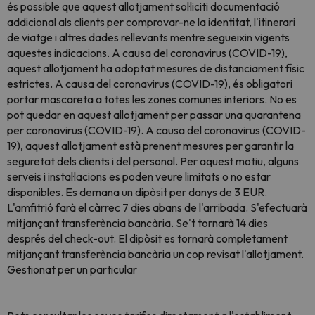
és possible que aquest allotjament sol·liciti documentació
addicional als clients per comprovar-ne la identitat, l'itinerari
de viatge i altres dades rellevants mentre segueixin vigents
aquestes indicacions. A causa del coronavirus (COVID-19),
aquest allotjament ha adoptat mesures de distanciament físic
estrictes. A causa del coronavirus (COVID-19), és obligatori
portar mascareta a totes les zones comunes interiors. No es
pot quedar en aquest allotjament per passar una quarantena
per coronavirus (COVID-19). A causa del coronavirus (COVID-
19), aquest allotjament està prenent mesures per garantir la
seguretat dels clients i del personal. Per aquest motiu, alguns
serveis i instal·lacions es poden veure limitats o no estar
disponibles. Es demana un dipòsit per danys de 3 EUR.
L'amfitrió farà el càrrec 7 dies abans de l'arribada. S'efectuarà
mitjançant transferència bancària. Se't tornarà 14 dies
després del check-out. El dipòsit es tornarà completament
mitjançant transferència bancària un cop revisat l'allotjament.
Gestionat per un particular