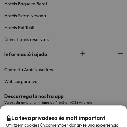
Hotels Baqueira Beret
Hotels Sierra Nevada
Hotels Boí Taüll
Últims hotels reservats
Informació i ajuda
Contacta Amb Nosaltres
Web corporativa
Descarrega la nostra app
Valorada amb una mitjana de 4,6/5 en iOS i Android.
La teva privadesa és molt important
Utilitzem cookies únicament per donar-te una experiència