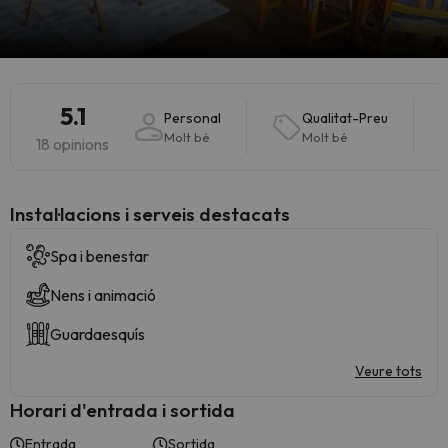
5.1
Personal
Qualitat-Preu
Molt bé
Molt bé
18 opinions
Instal·lacions i serveis destacats
Spa i benestar
Nens i animació
Guardaesquís
Veure tots
Horari d'entrada i sortida
Entrada
Sortida