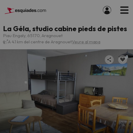
La Géla, studio cabine pieds de pistes
Piau Engaly, 65170, Aragnouet
A 4.1 km del centre de Aragnouet
Veure al mapa