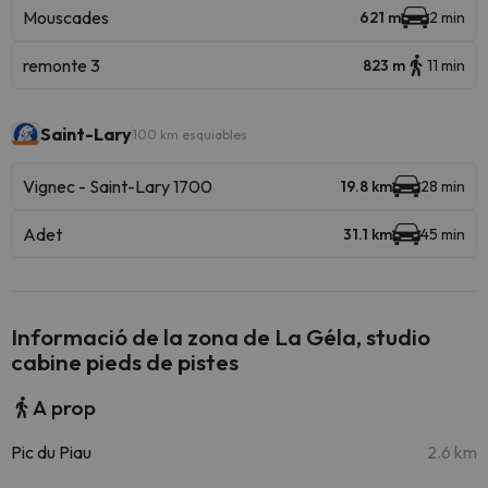
Mouscades
621 m
2 min
remonte 3
823 m
11 min
Saint-Lary
100 km esquiables
Vignec - Saint-Lary 1700
19.8 km
28 min
Adet
31.1 km
45 min
Informació de la zona de La Géla, studio
cabine pieds de pistes
A prop
Pic du Piau
2.6 km