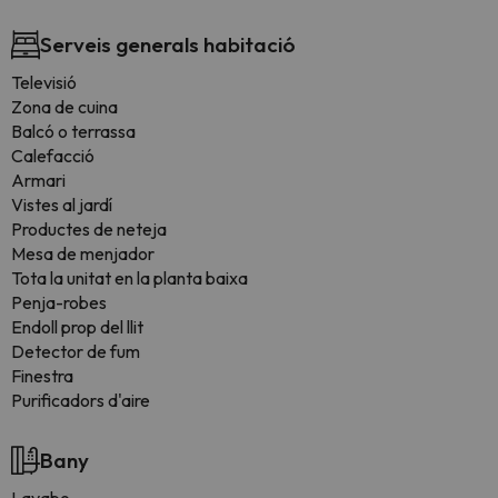
Serveis generals habitació
Televisió
Zona de cuina
Balcó o terrassa
Calefacció
Armari
Vistes al jardí
Productes de neteja
Mesa de menjador
Tota la unitat en la planta baixa
Penja-robes
Endoll prop del llit
Detector de fum
Finestra
Purificadors d'aire
Bany