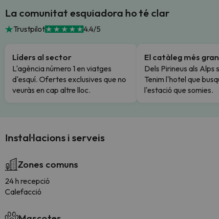
La comunitat esquiadora ho té clar
Trustpilot
4.4/5
Líders al sector
El catàleg més gran
L'agència número 1 en viatges
Dels Pirineus als Alps 
d'esquí. Ofertes exclusives que no
Tenim l'hotel que busq
veuràs en cap altre lloc.
l'estació que somies.
Instal·lacions i serveis
Zones comuns
24 h recepció
Calefacció
Mascotes