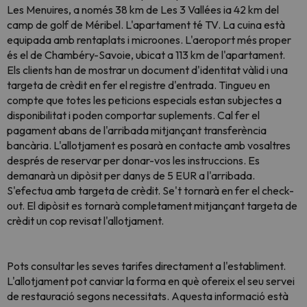
Les Menuires, a només 38 km de Les 3 Vallées ia 42 km del
camp de golf de Méribel. L'apartament té TV. La cuina està
equipada amb rentaplats i microones. L'aeroport més proper
és el de Chambéry-Savoie, ubicat a 113 km de l'apartament.
Els clients han de mostrar un document d'identitat vàlid i una
targeta de crèdit en fer el registre d'entrada. Tingueu en
compte que totes les peticions especials estan subjectes a
disponibilitat i poden comportar suplements. Cal fer el
pagament abans de l'arribada mitjançant transferència
bancària. L'allotjament es posarà en contacte amb vosaltres
després de reservar per donar-vos les instruccions. Es
demanarà un dipòsit per danys de 5 EUR a l'arribada.
S'efectua amb targeta de crèdit. Se't tornarà en fer el check-
out. El dipòsit es tornarà completament mitjançant targeta de
crèdit un cop revisat l'allotjament.
Pots consultar les seves tarifes directament a l'establiment.
L'allotjament pot canviar la forma en què ofereix el seu servei
de restauració segons necessitats. Aquesta informació està