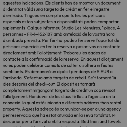
aquestes indicacions. Els clients han de mostrar un document
d'identitat vàlid i una targeta de crèdit en fer el registre
d'entrada. Tingueu en compte que totes les peticions
especials estan subjectes a disponibilitat i poden comportar
suplements. Cal que informeu Studio Les Menuires, 1 pièce, 4
personnes - FR-1-452-187 amb antelació de la vostra hora
d'arribada prevista. Per fer-ho, podeu fer servir l'apartat de
peticions especials en fer la reserva o posar-vos en contacte
directament amb l'allotjament. Trobareu les dades de
contacte a la confirmació de la reserva. En aquest allotjament
no es poden celebrar comiats de solter o soltera ni festes
semblants. Es demanarà un dipòsit per danys de 5 EUR a
l'arribada. S'efectua amb targeta de crèdit. Se't tornarà 14
dies després del check-out. El dipòsit es tornarà
completament mitjançant targeta de crèdit un cop revisat
l'allotjament. Handover de les claus té lloc a l'agència en la
connexió, la qual està ubicada a diferents address than rental
property. Aquesta adreça és comunicar-se per a una agency
per reservació que ha estat aturada en la seva totalitat, 14
dies prior per a l'arrival amb la resposta. Bed linen and towels