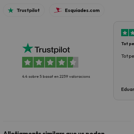
Trustpilot
Esquiades.com
Tot p
Tot p
4.4 sobre 5 basat en 2239 valoracions
Edua
Allotjaments similars que us poden