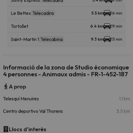
Sunny Express
Telecadira
5.4 km
9 min
Le Bettex
Telecadira
5.5 km
16 min
Tortollet
6.4 km
19 min
Saint-Martin 1
Telecabina
9.3 km
13 min
Informació de la zona de Studio économique
4 personnes - Animaux admis - FR-1-452-187
A prop
Telesquí Menuires
1.1 km
Centro deportivo Val Thorens
3.5 km
Llocs d'interès