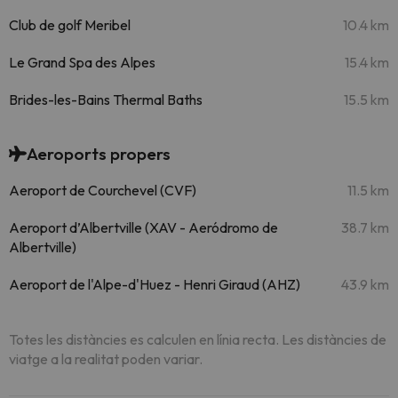
Club de golf Meribel
10.4 km
Le Grand Spa des Alpes
15.4 km
Brides-les-Bains Thermal Baths
15.5 km
Aeroports propers
Aeroport de Courchevel (CVF)
11.5 km
Aeroport d’Albertville (XAV - Aeródromo de
38.7 km
Albertville)
Aeroport de l'Alpe-d'Huez - Henri Giraud (AHZ)
43.9 km
Totes les distàncies es calculen en línia recta. Les distàncies de
viatge a la realitat poden variar.