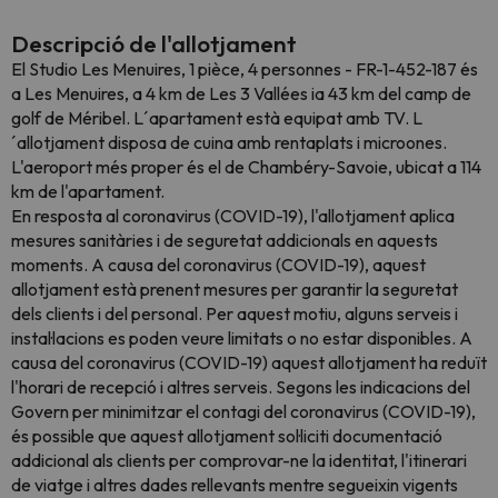
Descripció de l'allotjament
El Studio Les Menuires, 1 pièce, 4 personnes - FR-1-452-187 és
a Les Menuires, a 4 km de Les 3 Vallées ia 43 km del camp de
golf de Méribel. L´apartament està equipat amb TV. L
´allotjament disposa de cuina amb rentaplats i microones.
L'aeroport més proper és el de Chambéry-Savoie, ubicat a 114
km de l'apartament.
En resposta al coronavirus (COVID-19), l'allotjament aplica
mesures sanitàries i de seguretat addicionals en aquests
moments. A causa del coronavirus (COVID-19), aquest
allotjament està prenent mesures per garantir la seguretat
dels clients i del personal. Per aquest motiu, alguns serveis i
instal·lacions es poden veure limitats o no estar disponibles. A
causa del coronavirus (COVID-19) aquest allotjament ha reduït
l'horari de recepció i altres serveis. Segons les indicacions del
Govern per minimitzar el contagi del coronavirus (COVID-19),
és possible que aquest allotjament sol·liciti documentació
addicional als clients per comprovar-ne la identitat, l'itinerari
de viatge i altres dades rellevants mentre segueixin vigents