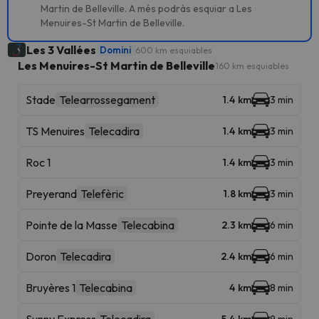
Martin de Belleville. A més podràs esquiar a Les
Menuires-St Martin de Belleville.
Les 3 Vallées
Domini
600 km esquiables
Les Menuires-St Martin de Belleville
160 km esquiables
Stade
Telearrossegament
1.4 km
3 min
TS Menuires
Telecadira
1.4 km
3 min
Roc 1
1.4 km
3 min
Preyerand
Telefèric
1.8 km
3 min
Pointe de la Masse
Telecabina
2.3 km
6 min
Doron
Telecadira
2.4 km
6 min
Bruyères 1
Telecabina
4 km
8 min