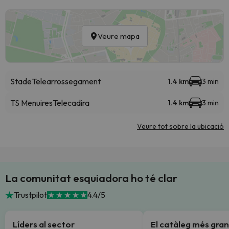
Veure mapa
Stade
Telearrossegament
1.4 km
3 min
TS Menuires
Telecadira
1.4 km
3 min
Veure tot sobre la ubicació
La comunitat esquiadora ho té clar
Trustpilot
4.4/5
Líders al sector
El catàleg més gran