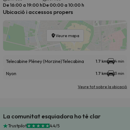
De 16:00 a 19:00 h
De 00:00 a 10:00 h
Ubicació i accessos propers
Veure mapa
Telecabine Pléney (Morzine)
Telecabina
1.7 km
4 min
Nyon
1.7 km
3 min
Veure tot sobre la ubicació
La comunitat esquiadora ho té clar
Trustpilot
4.4/5