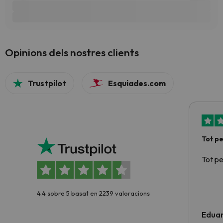
Opinions dels nostres clients
Trustpilot
Esquiades.com
Tot p
Tot p
4.4 sobre 5 basat en 2239 valoracions
Edua