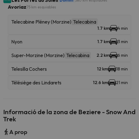
Les Portes du Soleil
Domini
580 km esquiables
Avoriaz
75 km esquiables
Telecabine Pléney (Morzine)
Telecabina
1.7 km
4 min
Nyon
1.7 km
3 min
Super-Morzine (Morzine)
Telecabina
2.2 km
6 min
Telesilla Cochers
12 km
18 min
Télésiège des Lindarets
12.6 km
21 min
Informació de la zona de Beziere - Snow And
Trek
A prop