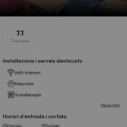
7.1
7 opinions
Instal·lacions i serveis destacats
Wifi i Internet
Mascotes
Guardaesquís
Veure tots
Horari d'entrada i sortida
Entrada
Sortida