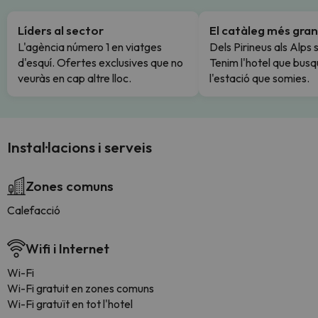
Líders al sector
El catàleg més gran
L'agència número 1 en viatges
Dels Pirineus als Alps 
d'esquí. Ofertes exclusives que no
Tenim l'hotel que busq
veuràs en cap altre lloc.
l'estació que somies.
Instal·lacions i serveis
Zones comuns
Calefacció
Wifi i Internet
Wi-Fi
Wi-Fi gratuit en zones comuns
Wi-Fi gratuït en tot l'hotel