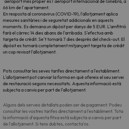
´aeroport més proper és l´aeroport internacional de Ginebra, a
66 km de l´apartament.
En resposta al coronavirus (COVID-19), l'allotjament aplica
mesures sanitàries i de seguretat addicionals en aquests
moments. Es demana un dipòsit per danys de 5 EUR. L'amfitrió
farà el càrrec 14 dies abans de l'arribada. S'efectua amb
targeta de crèdit. Se't tornarà 7 dies després del check-out. El
dipòsit es tornarà completament mitjançant targeta de crèdit
un cop revisat l'allotjament.
Pots consultar les seves tarifes directament a l'establiment.
L'allotjament pot canviar la forma en què ofereix el seu servei
de restauració segons necessitats. Aquesta informació està
subjecta a canvis per part de l'allotjament.
Alguns dels serveis detallats poden ser de pagament. Podeu
consultar les vostres tarifes directament a l'establiment. Tota
la informació d'aquesta fitxa està subjecta a canvis per part
de l'allotjament. Si tens dubtes, contacta'ns.