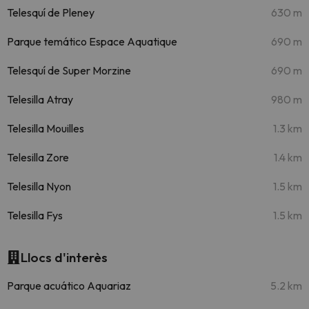
Telesquí de Pleney
630 m
Parque temático Espace Aquatique
690 m
Telesquí de Super Morzine
690 m
Telesilla Atray
980 m
Telesilla Mouilles
1.3 km
Telesilla Zore
1.4 km
Telesilla Nyon
1.5 km
Telesilla Fys
1.5 km
Llocs d'interès
Parque acuático Aquariaz
5.2 km