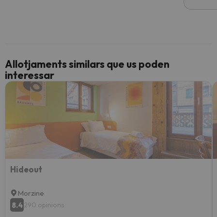
Allotjaments similars que us poden
interessar
Hideout
Morzine
8.4
290 opinions