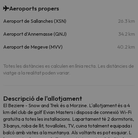
Aeroports propers
Aeroport de Sallanches (XSN)
26.3 km
Aeroport d’Annemasse (QNJ)
34.2 km
Aeroport de Megeve (MVV)
40.2 km
Totes les distàncies es calculen en línia recta. Les distàncies de
viatge a la realitat poden variar.
Descripció de l'allotjament
El Beziere - Snow and Trek és a Morzine. L'allotjament és a 4
km del club de golf Evian Masters i disposa de connexió Wi-Fi
gratuïta a totes les instal·lacions. Lapartament té 2 dormitoris,
3 banys, roba de llit, tovalloles, TV, cuina totalment equipada i
balcó amb vistes a la muntanya. Als voltants es pot esquiar. L