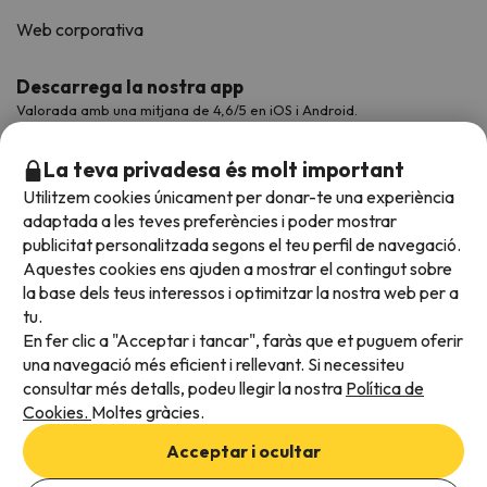
Web corporativa
Descarrega la nostra app
Valorada amb una mitjana de 4,6/5 en iOS i Android.
La teva privadesa és molt important
Utilitzem cookies únicament per donar-te una experiència
adaptada a les teves preferències i poder mostrar
publicitat personalitzada segons el teu perfil de navegació.
Aquestes cookies ens ajuden a mostrar el contingut sobre
la base dels teus interessos i optimitzar la nostra web per a
tu.
En fer clic a "Acceptar i tancar", faràs que et puguem oferir
Acceptem
una navegació més eficient i rellevant. Si necessiteu
consultar més detalls, podeu llegir la nostra
Política de
Cookies.
Moltes gràcies.
Condicions generals
Acceptar i ocultar
Privadesa de dades