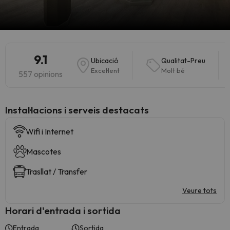
9.1
Ubicació
Qualitat-Preu
Excel·lent
Molt bé
557 opinions
Instal·lacions i serveis destacats
Wifi i Internet
Mascotes
Trasllat / Transfer
Veure tots
Horari d'entrada i sortida
Entrada
Sortida