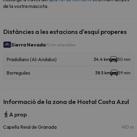
de la vostra mascota.
Distàncies a les estacions d'esquí properes
Sierra Nevada
112 km esquiables
Pradollano (Al-Andalus)
34.4 km
50 min
Borreguiles
38.5 km
59 min
Informació de la zona de Hostal Costa Azul
A prop
Capella Reial de Granada
410 m