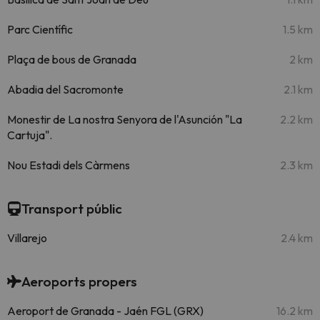
Parc Científic
1.5 km
Plaça de bous de Granada
2 km
Abadia del Sacromonte
2.1 km
Monestir de La nostra Senyora de l'Asunción "La
2.2 km
Cartuja".
Nou Estadi dels Càrmens
2.3 km
Transport públic
Villarejo
2.4 km
Aeroports propers
Aeroport de Granada - Jaén FGL (GRX)
16.2 km