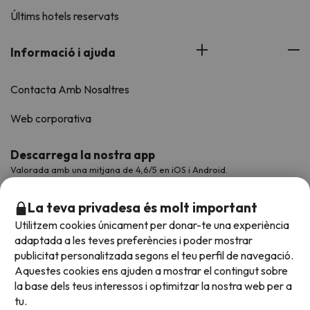
Últims hotels reservats
Informació i ajuda
Contacta Amb Nosaltres
Web corporativa
Descarrega la nostra app
Valorada amb una mitjana de 4,6/5 en iOS i Android.
La teva privadesa és molt important
Utilitzem cookies únicament per donar-te una experiència
adaptada a les teves preferències i poder mostrar
publicitat personalitzada segons el teu perfil de navegació.
Aquestes cookies ens ajuden a mostrar el contingut sobre
la base dels teus interessos i optimitzar la nostra web per a
tu.