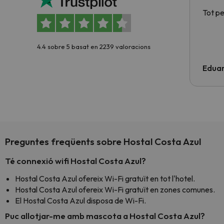
Tot p
4.4 sobre 5 basat en 2239 valoracions
Edua
Preguntes freqüents sobre Hostal Costa Azul
Té connexió wifi Hostal Costa Azul?
Hostal Costa Azul ofereix Wi-Fi gratuït en tot l'hotel.
Hostal Costa Azul ofereix Wi-Fi gratuït en zones comunes.
El Hostal Costa Azul disposa de Wi-Fi.
Puc allotjar-me amb mascota a Hostal Costa Azul?