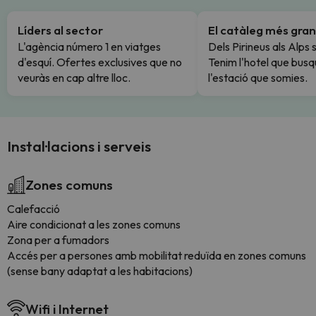
Líders al sector
El catàleg més gran
L'agència número 1 en viatges
Dels Pirineus als Alps 
d'esquí. Ofertes exclusives que no
Tenim l'hotel que busq
veuràs en cap altre lloc.
l'estació que somies.
Instal·lacions i serveis
Zones comuns
Calefacció
Aire condicionat a les zones comuns
Zona per a fumadors
Accés per a persones amb mobilitat reduïda en zones comuns
(sense bany adaptat a les habitacions)
Wifi i Internet