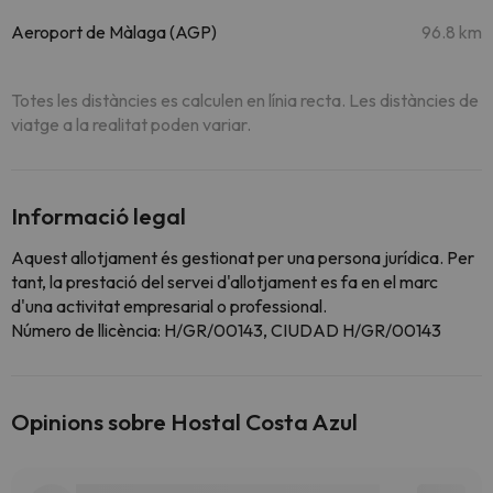
Aeroport de Màlaga (AGP)
96.8 km
Totes les distàncies es calculen en línia recta. Les distàncies de
viatge a la realitat poden variar.
Informació legal
Aquest allotjament és gestionat per una persona jurídica. Per
tant, la prestació del servei d'allotjament es fa en el marc
d'una activitat empresarial o professional.
Número de llicència: H/GR/00143, CIUDAD H/GR/00143
Opinions sobre Hostal Costa Azul