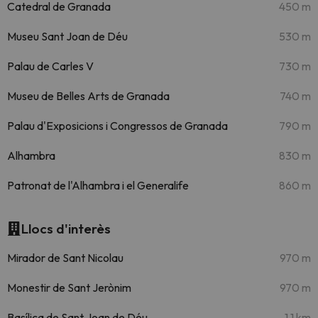
Catedral de Granada
450 m
Museu Sant Joan de Déu
530 m
Palau de Carles V
730 m
Museu de Belles Arts de Granada
740 m
Palau d'Exposicions i Congressos de Granada
790 m
Alhambra
830 m
Patronat de l'Alhambra i el Generalife
860 m
Llocs d'interès
Mirador de Sant Nicolau
970 m
Monestir de Sant Jerònim
970 m
Basílica de Sant Joan de Déu
1.1 km