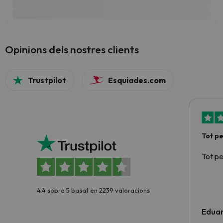
Opinions dels nostres clients
Trustpilot
Esquiades.com
Tot p
Tot p
4.4 sobre 5 basat en 2239 valoracions
Edua