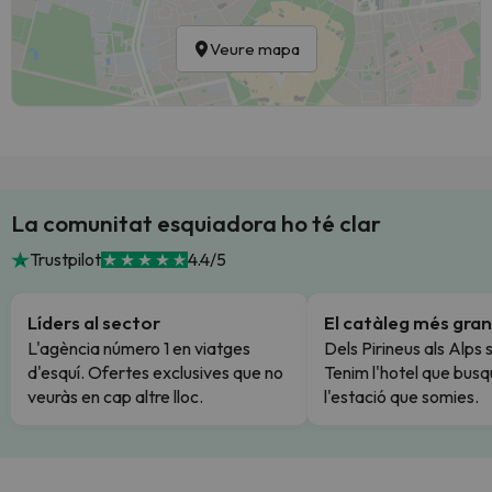
Veure mapa
La comunitat esquiadora ho té clar
Trustpilot
4.4/5
Líders al sector
El catàleg més gran
L'agència número 1 en viatges
Dels Pirineus als Alps 
d'esquí. Ofertes exclusives que no
Tenim l'hotel que busq
veuràs en cap altre lloc.
l'estació que somies.