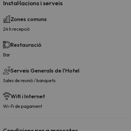
Instal·lacions i serveis
Zones comuns
24 h recepció
Restauració
Bar
Serveis Generals de l'Hotel
Sales de reunió / banquets
Wifi i Internet
Wi-Fi de pagament
Condicions per a mascotes