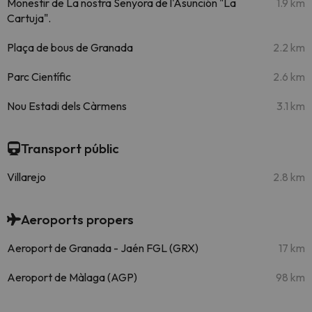
Monestir de La nostra Senyora de l'Asunción "La
1.9 km
Cartuja".
Plaça de bous de Granada
2.2 km
Parc Científic
2.6 km
Nou Estadi dels Càrmens
3.1 km
Transport públic
Villarejo
2.8 km
Aeroports propers
Aeroport de Granada - Jaén FGL (GRX)
17 km
Aeroport de Màlaga (AGP)
98 km