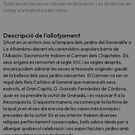
Totes les distàncies es calculen en línia recta. Les distàncies de
viatge a la realitat poden variar.
Descripció de l'allotjament
Situat en un entorn únic a l'empara dels jardins del Generalife a
La Alhambra i davant els carismàtics i populars barris de
l'Albaicín i Sacromonte trobem el Carmen dels Chapiteles. Els
seus orígens es remunten al segle XIV, i sis segles després,
encara podem admirar les seves artesonats originals i gaudir
de la bellesa dels seus jardins nassarites. El Carmen va ser un
regal dels Reis Catòlics al General que manava els seus
exèrcits, el Gran Capità, D. Gonzalo Fernández de Còrdova,
quan es va prendre la ciutat de Granada, i es va posar fi a la
Reconquesta. D'aquesta manera, va començar la història de
la qual ja en el seu dia era una de les cases més boniques i
preuades de la ciutat. En el seu interior trobem diverses
relíquies perfectament conservades, bells salons ideals per a
albergar qualsevol celebració i uns espectaculars jardins amb