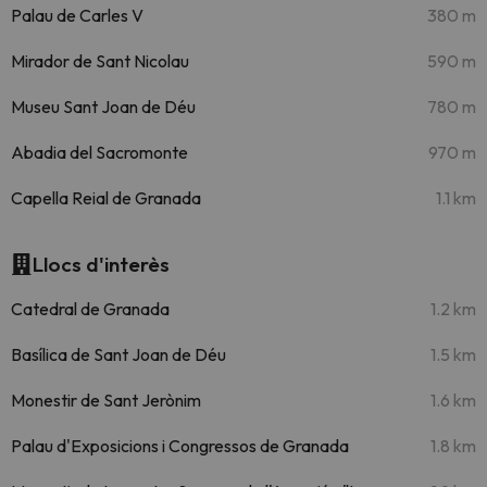
Palau de Carles V
380 m
Mirador de Sant Nicolau
590 m
Museu Sant Joan de Déu
780 m
Abadia del Sacromonte
970 m
Capella Reial de Granada
1.1 km
Llocs d'interès
Catedral de Granada
1.2 km
Basílica de Sant Joan de Déu
1.5 km
Monestir de Sant Jerònim
1.6 km
Palau d'Exposicions i Congressos de Granada
1.8 km