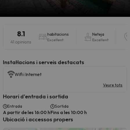
8.1
habitacions
Neteja
Excel·lent
Excel·lent
41 opinions
Instal·lacions i serveis destacats
Wifi i Internet
Veure tots
Horari d'entrada i sortida
Entrada
Sortida
A partir de les 16:00 h
Fins a les 10:00 h
Ubicació i accessos propers