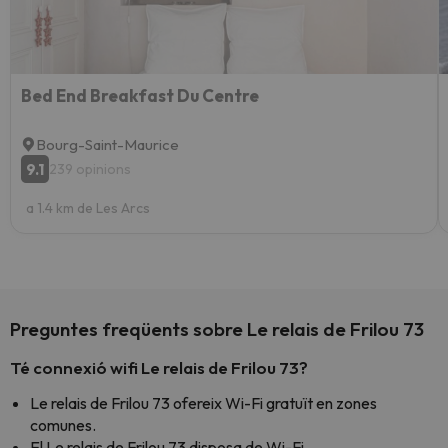
Bed End Breakfast Du Centre
Bourg-Saint-Maurice
9.1
239 opinions
a 1.4 km de Les Arcs
Preguntes freqüents sobre Le relais de Frilou 73
Té connexió wifi Le relais de Frilou 73?
Le relais de Frilou 73 ofereix Wi-Fi gratuït en zones
comunes.
El Le relais de Frilou 73 disposa de Wi-Fi.