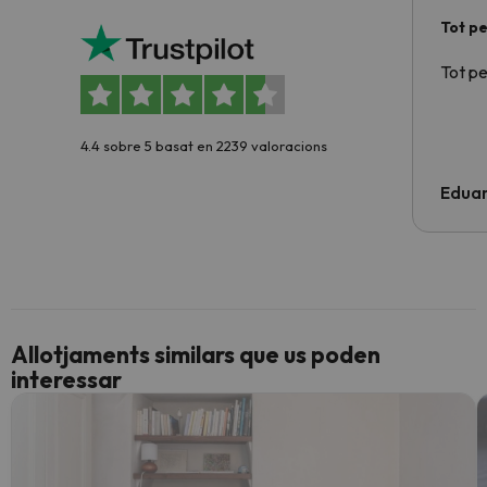
Tot p
Tot p
4.4 sobre 5 basat en 2239 valoracions
Edua
Allotjaments similars que us poden
interessar