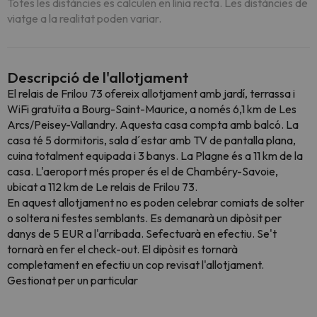
Totes les distàncies es calculen en línia recta. Les distàncies de
viatge a la realitat poden variar.
Descripció de l'allotjament
El relais de Frilou 73 ofereix allotjament amb jardí, terrassa i
WiFi gratuïta a Bourg-Saint-Maurice, a només 6,1 km de Les
Arcs/Peisey-Vallandry. Aquesta casa compta amb balcó. La
casa té 5 dormitoris, sala d´estar amb TV de pantalla plana,
cuina totalment equipada i 3 banys. La Plagne és a 11 km de la
casa. L'aeroport més proper és el de Chambéry-Savoie,
ubicat a 112 km de Le relais de Frilou 73.
En aquest allotjament no es poden celebrar comiats de solter
o soltera ni festes semblants. Es demanarà un dipòsit per
danys de 5 EUR a l'arribada. Sefectuarà en efectiu. Se't
tornarà en fer el check-out. El dipòsit es tornarà
completament en efectiu un cop revisat l'allotjament.
Gestionat per un particular