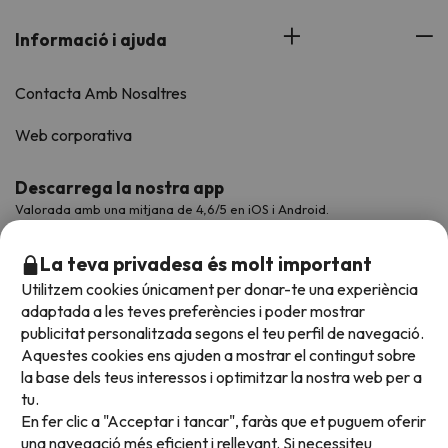
Informació i ajuda
Contacta Amb Nosaltres
Web corporativa
Descarrega la nostra app
Valorada amb una mitjana de 4,6/5 en iOS i Android.
La teva privadesa és molt important
Utilitzem cookies únicament per donar-te una experiència
adaptada a les teves preferències i poder mostrar
publicitat personalitzada segons el teu perfil de navegació.
Aquestes cookies ens ajuden a mostrar el contingut sobre
la base dels teus interessos i optimitzar la nostra web per a
tu.
En fer clic a "Acceptar i tancar", faràs que et puguem oferir
Acceptem
una navegació més eficient i rellevant. Si necessiteu