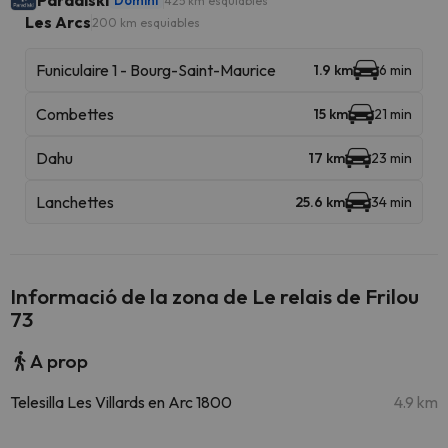
Paradiski
Domini
425 km esquiables
Les Arcs
200 km esquiables
Funiculaire 1 - Bourg-Saint-Maurice
1.9 km
6 min
Combettes
15 km
21 min
Dahu
17 km
23 min
Lanchettes
25.6 km
34 min
Informació de la zona de Le relais de Frilou
73
A prop
Telesilla Les Villards en Arc 1800
4.9 km