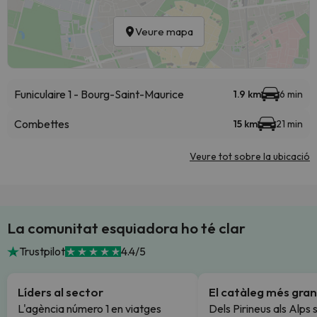
Veure mapa
Funiculaire 1 - Bourg-Saint-Maurice
1.9 km
6 min
Combettes
15 km
21 min
Veure tot sobre la ubicació
La comunitat esquiadora ho té clar
Trustpilot
4.4/5
Líders al sector
El catàleg més gran
L'agència número 1 en viatges
Dels Pirineus als Alps 