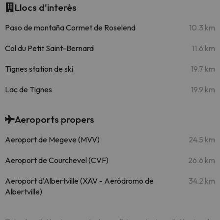
Llocs d'interès
Paso de montaña Cormet de Roselend
10.3 km
Col du Petit Saint-Bernard
11.6 km
Tignes station de ski
19.7 km
Lac de Tignes
19.9 km
Aeroports propers
Aeroport de Megeve (MVV)
24.5 km
Aeroport de Courchevel (CVF)
26.6 km
Aeroport d’Albertville (XAV - Aeródromo de
34.2 km
Albertville)