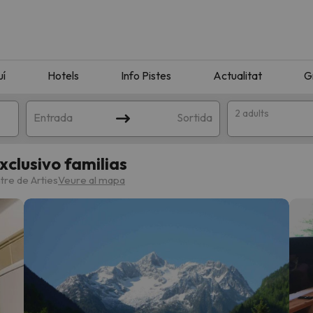
uí
Hotels
Info Pistes
Actualitat
G
2 adults
Entrada
Sortida
xclusivo familias
tre de Arties
Veure al mapa
n amb la teva cerca. Intenteu modificar la destinació.