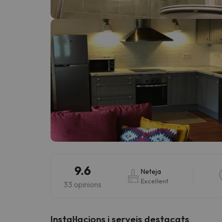
Vaja! Sembla que el nostre cercador ha perdut 
9.6
Neteja
Excel·lent
33 opinions
Instal·lacions i serveis destacats