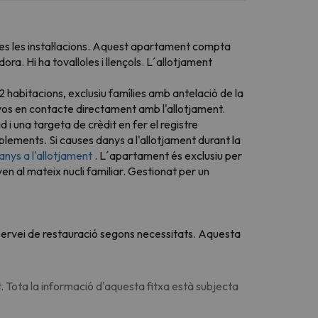
otes les instal·lacions. Aquest apartament compta
a. Hi ha tovalloles i llençols. L´allotjament
 habitacions, exclusiu famílies amb antelació de la
r-vos en contacte directament amb l'allotjament.
 i una targeta de crèdit en fer el registre
lements. Si causes danys a l'allotjament durant la
anys a l'allotjament
. L´apartament és exclusiu per
n al mateix nucli familiar. Gestionat per un
u servei de restauració segons necessitats. Aquesta
. Tota la informació d'aquesta fitxa està subjecta