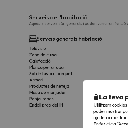
Serveis de l'habitació
Aquests serveis són generals i poden variar en funció d
Serveis generals habitació
Televisió
Zona de cuina
Calefacció
Planxa per a roba
Sòl de fusta o parquet
Armari
Productes de neteja
Mesa de menjador
La teva 
Penja-robes
Utilitzem cookies
Endoll prop del llit
poder mostrar pub
ajuden a mostrar e
En fer clic a "Acc