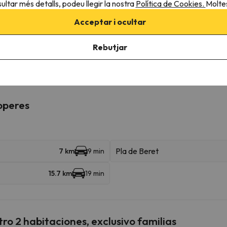
ultar més detalls, podeu llegir la nostra
Política de Cookies.
Moltes
Acceptar i ocultar
Rebutjar
cotes.
roperes
Pla de Beret
7 km
9 min
15.7 km
19 min
ro 2 habitaciones, exclusivo familias