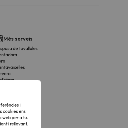
Més serveis
sposa de tovalloles
entadora
orn
entavaixelles
evera
afetera
icroones
stenedor
orradora
ferències i
tris de cuina
s cookies ens
ssecadora
a web per a tu.
ona de menjador
nt i rellevant.
ogons