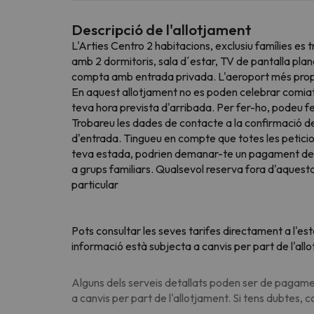
Descripció de l'allotjament
L'Arties Centro 2 habitacions, exclusiu famílies es
amb 2 dormitoris, sala d´estar, TV de pantalla plan
compta amb entrada privada. L'aeroport més prope
En aquest allotjament no es poden celebrar comiats 
teva hora prevista d'arribada. Per fer-ho, podeu fe
Trobareu les dades de contacte a la confirmació de l
d'entrada. Tingueu en compte que totes les peticio
teva estada, podrien demanar-te un pagament de f
a grups familiars. Qualsevol reserva fora d'aquesta
particular
Pots consultar les seves tarifes directament a l'es
informació està subjecta a canvis per part de l'all
Alguns dels serveis detallats poden ser de pagamen
a canvis per part de l'allotjament. Si tens dubtes, 