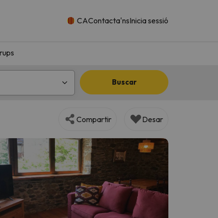
CA
Contacta'ns
Inicia sessió
rups
Buscar
Compartir
Desar