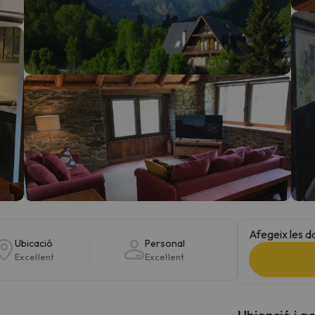
el nord. Quan trobi la seva brúixola torna.
Afegeix les d
Ubicació
Personal
Excel·lent
Excel·lent
Ubicació i a