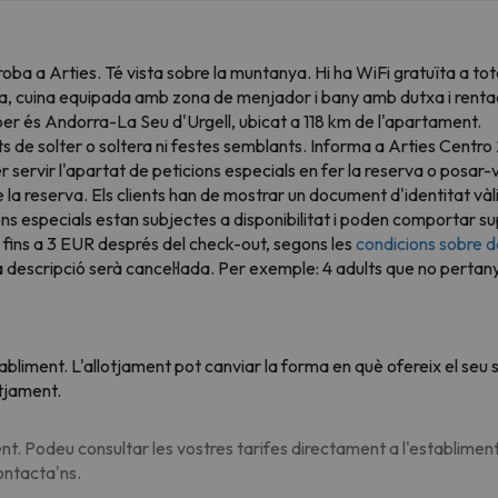
 troba a Arties. Té vista sobre la muntanya. Hi ha WiFi gratuïta a t
a, cuina equipada amb zona de menjador i bany amb dutxa i rentador
r és Andorra-La Seu d'Urgell, ubicat a 118 km de l'apartament.
de solter o soltera ni festes semblants. Informa a Arties Centro 2
r servir l'apartat de peticions especials en fer la reserva o posa
a reserva. Els clients han de mostrar un document d'identitat vàlid
ns especials estan subjectes a disponibilitat i poden comportar sup
ins a 3 EUR després del check-out, segons les
condicions sobre d
 descripció serà cancel·lada. Per exemple: 4 adults que no pertanye
tabliment. L'allotjament pot canviar la forma en què ofereix el se
otjament.
t. Podeu consultar les vostres tarifes directament a l'establiment
contacta'ns.