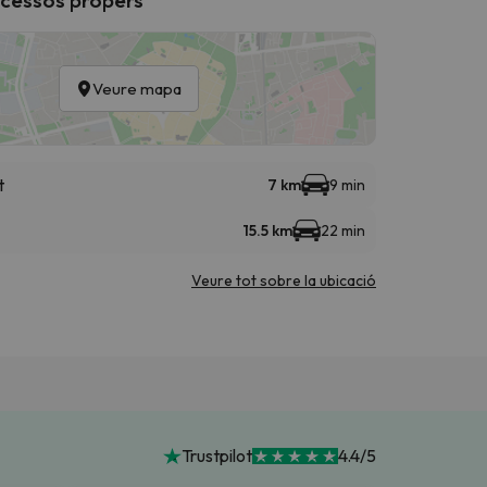
Veure mapa
t
7 km
9 min
15.5 km
22 min
Veure tot sobre la ubicació
Trustpilot
4.4/5