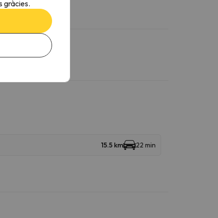
 gràcies.
15.5 km
22 min