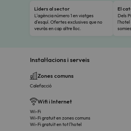
Líders al sector
El ca
L'agència número 1 en viatges
Dels Pi
d'esquí. Ofertes exclusives que no
l'hote
veuràs en cap altre lloc.
somies
Instal·lacions i serveis
Zones comuns
Calefacció
Wifi i Internet
Wi-Fi
Wi-Fi gratuit en zones comuns
Wi-Fi gratuït en tot l'hotel