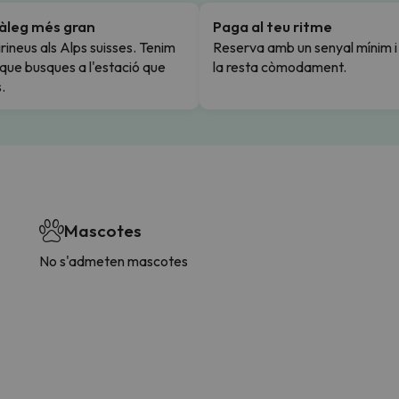
tàleg més gran
Paga al teu ritme
rineus als Alps suisses. Tenim
Reserva amb un senyal mínim 
l que busques a l'estació que
la resta còmodament.
.
Mascotes
No s'admeten mascotes