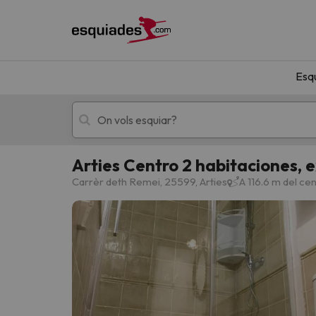
Esq
Arties Centro 2 habitaciones, e
Esquí
Escapades
Carrèr deth Remei, 25599, Arties
A 116.6 m del cen
!Vaja! No hem trobat resultats que coincideixi