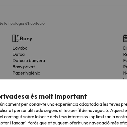
e la tipologia d'habitació.
Bany
Lavabo
Di
Dutxa
R
Dutxa o banyera
F
Bany privat
R
Paper higiènic
N
C
M
E
privadesa és molt important
T
 únicament per donar-te una experiència adaptada a les teves pre
Es
licitat personalitzada segons el teu perfil de navegació. Aqueste
A
l contingut sobre la base dels teus interessos i optimitzar la nostr
Z
eptar i tancar", faràs que et puguem oferir una navegació més eficie
F