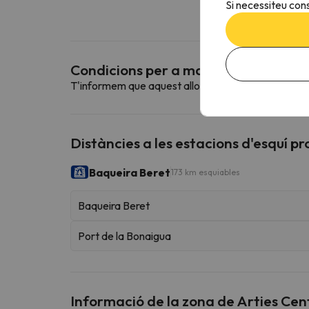
Si necessiteu cons
Condicions per a mascotes
T'informem que aquest allotjament no admet mas
Distàncies a les estacions d'esquí p
Baqueira Beret
173 km esquiables
Baqueira Beret
Port de la Bonaigua
Informació de la zona de Arties Cent