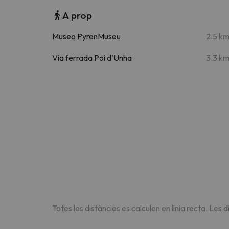
A prop
Museo PyrenMuseu
2.5 k
Via ferrada Poi d'Unha
3.3 k
Totes les distàncies es calculen en línia recta. Les d