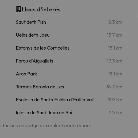
Llocs d'interès
m
Saut deth Pish
9.3 km
m
Uelhs deth Joeu
13.7 km
Estanys de les Corticelles
15.1 km
Forau d'Aigualluts
17.3 km
Aran Park
18.1 km
Termas Baronía de Les
18.2 km
Església de Santa Eulàlia d'Erill la Vall
19.9 km
Iglesia de Sant Joan de Boí
20 km
istàncies de viatge a la realitat poden variar.