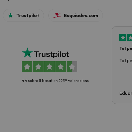
Trustpilot
Esquiades.com
Tot p
Tot p
4.4 sobre 5 basat en 2239 valoracions
Edua