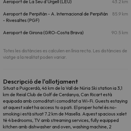
Aeroport de La Seu d'Urgell (LEU)
43.2 km
Aeroport de Perpiñán - A. Internacional de Perpiñán
85.9 km
- Rivesaltes (PGF)
Aeroport de Girona (GRO-Costa Brava)
90.5 km
Totes les distàncies es calculen en línia recta. Les distàncies de
viatge a la realitat poden variar.
Descripció de l'allotjament
Situat a Puigcerdà, 46 km de la Vall de Núria Ski station ia 3,1
km de Reial Club de Golf de Cerdanya, Can Ricart està
equipada amb comoditat i comoditat a Wi-Fi. Guests estaying
at aquest xalet ha access to a pati. El proper hotel és no-
smoking i està situat 7.2 km de Masella. Aquest spacious xalet
té 4 bedrooms, TV amb streaming services, fully equipped
kitchen amb dishwasher and oven, washing machine, 2