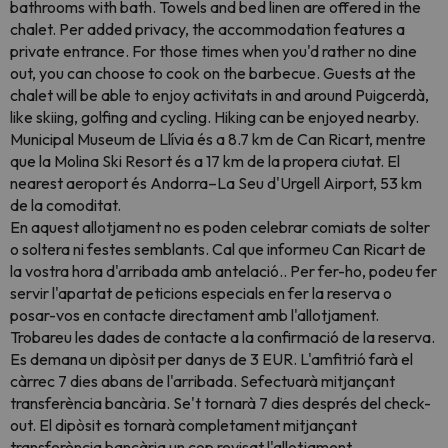
bathrooms with bath. Towels and bed linen are offered in the
chalet. Per added privacy, the accommodation features a
private entrance. For those times when you'd rather no dine
out, you can choose to cook on the barbecue. Guests at the
chalet will be able to enjoy activitats in and around Puigcerdà,
like skiing, golfing and cycling. Hiking can be enjoyed nearby.
Municipal Museum de Llívia és a 8.7 km de Can Ricart, mentre
que la Molina Ski Resort és a 17 km de la propera ciutat. El
nearest aeroport és Andorra–La Seu d'Urgell Airport, 53 km
de la comoditat.
En aquest allotjament no es poden celebrar comiats de solter
o soltera ni festes semblants. Cal que informeu Can Ricart de
la vostra hora d'arribada amb antelació.. Per fer-ho, podeu fer
servir l'apartat de peticions especials en fer la reserva o
posar-vos en contacte directament amb l'allotjament.
Trobareu les dades de contacte a la confirmació de la reserva.
Es demana un dipòsit per danys de 3 EUR. L'amfitrió farà el
càrrec 7 dies abans de l'arribada. Sefectuarà mitjançant
transferència bancària. Se't tornarà 7 dies després del check-
out. El dipòsit es tornarà completament mitjançant
transferència bancària un cop revisat l'allotjament.