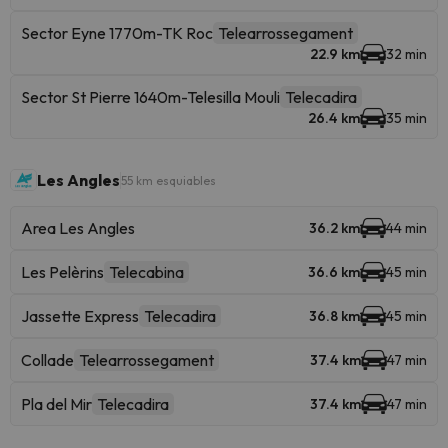
Sector Eyne 1770m-TK Roc
Telearrossegament
22.9 km
32 min
Sector St Pierre 1640m-Telesilla Mouli
Telecadira
26.4 km
35 min
Les Angles
55 km esquiables
Area Les Angles
36.2 km
44 min
Les Pelèrins
Telecabina
36.6 km
45 min
Jassette Express
Telecadira
36.8 km
45 min
Collade
Telearrossegament
37.4 km
47 min
Pla del Mir
Telecadira
37.4 km
47 min