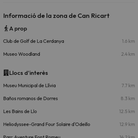
Informació de la zona de Can Ricart
A prop
Club de Golf de La Cerdanya
1.6 km
Museo Woodland
2.4 km
Llocs d'interès
Museu Municipal de Llívia
7.7 km
Baños romanos de Dorres
8.3 km
Les Bains de Llo
12.5 km
Heliodyssee-Grand Four Solaire d'Odeillo
12.9 km
Parc Aventure Font Romeu
14.2 km