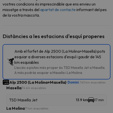
vostres condicions és imprescindible que ens envieu un
missatge a través del
apartat de contacte
informant del pes
de la vostra mascota.
Distàncies a les estacions d'esquí properes
Amb el forfet de Alp 2500 (La Molina+Masella) pots
esquiar a diverses estacions d'esquí i gaudir de 145
km esquiables
L'accés a pistes més proper és TSD Masella Jet a Masella.
A més podràs esquiar a Masella i La Molina.
Alp 2500 (La Molina+Masella)
Domini
145 km esquiables
Masella
74 km esquiables
TSD Masella Jet
13.9 km
17 min
La Molina
71 km esquiables