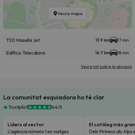
Veure mapa
TSD Masella Jet
13.9 km
17 min
Edificio Telecabina
16.7 km
18 min
Veure tot sobre la ubicació
La comunitat esquiadora ho té clar
Trustpilot
4.4/5
Líders al sector
El catàleg més gran
L'agència número 1 en viatges
Dels Pirineus als Alps 