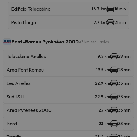
Edificio Telecabina
16.7 km
18 min
Pista Llarga
17.7 km
21 min
Font-Romeu Pyrénées 2000
43 km esquiables
Telecabine Airelles
19.5 km
28 min
Area Font Romeu
19.5 km
28 min
Les Airelles
22.9 km
33 min
Sud I & II
22.9 km
33 min
Area Pyrenees 2000
23 km
33 min
Isard
23 km
33 min