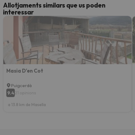
Allotjaments similars que us poden
interessar
Masia D'en Cot
Puigcerdà
9.4
21 opinions
a 13.8 km de Masella