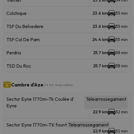
Tremlin
23.2 km
34 min
Colchique
23.6 km
35 min
TSF Du Belvedere
23.6 km
35 min
TSF Col De Pam
24.4 km
35 min
Perdrix
25.7 km
38 min
TSD Du Roc
25.7 km
38 min
Cambre d'Aze
24 km esquiables
Sector Eyne 1770m-Tk Coulée d'
Telearrossegament
Eyne
22.9 km
32 min
Sector Eyne 1770m-TK fount
Telearrossegament
22.9 km
32 min