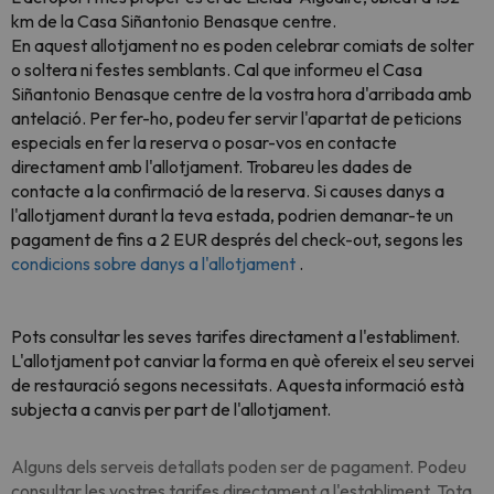
km de la Casa Siñantonio Benasque centre.
En aquest allotjament no es poden celebrar comiats de solter
o soltera ni festes semblants. Cal que informeu el Casa
Siñantonio Benasque centre de la vostra hora d'arribada amb
antelació. Per fer-ho, podeu fer servir l'apartat de peticions
especials en fer la reserva o posar-vos en contacte
directament amb l'allotjament. Trobareu les dades de
contacte a la confirmació de la reserva. Si causes danys a
l'allotjament durant la teva estada, podrien demanar-te un
pagament de fins a 2 EUR després del check-out, segons les
condicions sobre danys a l'allotjament
.
Pots consultar les seves tarifes directament a l'establiment.
L'allotjament pot canviar la forma en què ofereix el seu servei
de restauració segons necessitats. Aquesta informació està
subjecta a canvis per part de l'allotjament.
Alguns dels serveis detallats poden ser de pagament. Podeu
consultar les vostres tarifes directament a l'establiment. Tota