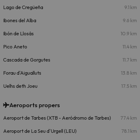
Lago de Cregüeña
9.1 km
Ibones del Alba
9.6 km
Ibón de Llosás
10.9 km
Pico Aneto
11.4 km
Cascada de Gorgutes
11.7 km
Forau d'Aigualluts
13.8 km
Uelhs deth Joeu
17.5 km
Aeroports propers
Aeroport de Tarbes (XTB - Aeródromo de Tarbes)
77.4 km
Aeroport de La Seu d'Urgell (LEU)
78.1 km