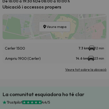
De 16:00 a 19:30 h
De 08:00 a 10:00 h
Ubicació i accessos propers
Veure mapa
Cerler 1500
7.3 km
12 min
Ampriu 1900 (Cerler)
14.6 km
23 min
Veure tot sobre la ubicació
La comunitat esquiadora ho té clar
Trustpilot
4.4/5