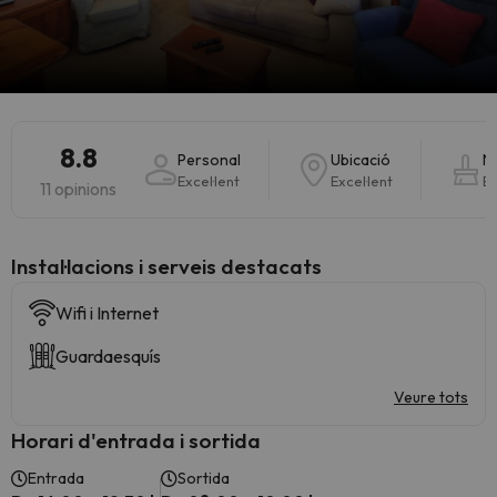
8.8
Personal
Ubicació
N
Excel·lent
Excel·lent
Ex
11 opinions
Instal·lacions i serveis destacats
Wifi i Internet
Guardaesquís
Veure tots
Horari d'entrada i sortida
Entrada
Sortida