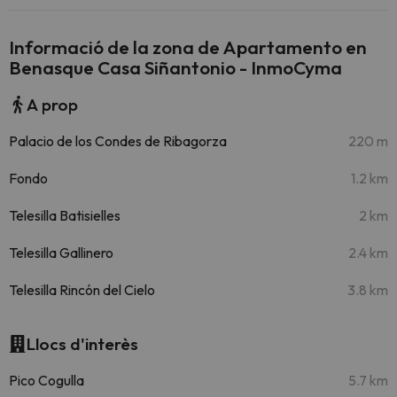
Informació de la zona de Apartamento en
Benasque Casa Siñantonio - InmoCyma
A prop
Palacio de los Condes de Ribagorza
220 m
Fondo
1.2 km
Telesilla Batisielles
2 km
Telesilla Gallinero
2.4 km
Telesilla Rincón del Cielo
3.8 km
Llocs d'interès
Pico Cogulla
5.7 km