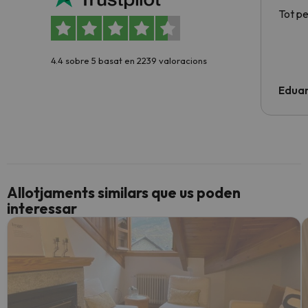
Tot p
4.4 sobre 5 basat en 2239 valoracions
Edua
Allotjaments similars que us poden
interessar