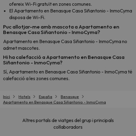
ofereix Wi-Fi gratuït en zones comunes.
El Apartamento en Benasque Casa Siñantonio - InmoCyma
disposa de Wi-Fi.
Puc allotjar-me amb mascota a Apartamento en
Benasque Casa Siñantonio - InmoCyma?
Apartamento en Benasque Casa Siñantonio - InmoCyma no
admet mascotes.
Hi ha calefacció a Apartamento en Benasque Casa
Siñantonio - InmoCyma?
Sí, Apartamento en Benasque Casa Siñantonio - InmoCyma té
calefacció a les zones comunes.
Inici
Hotels
España
Benasque
Apartamento en Benasque Casa Siñantonio - InmoCyma
Altres portals de viatges del grup i principals
col·laboradors