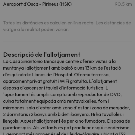
Aeroport d'Osca - Pirineus (HSK)
90.5 km
Totes les distàncies es calculen en línia recta. Les distàncies de
viatge a la realitat poden variar.
Descripció de l'allotjament
La Casa Siñantonio Benasque centre ofereix vistes a la
muntanya i allotjament amb balcó a uns 13 km de l'estació
d'esquí nòrdic Llanos de l'Hospital. Ofereix terrassa,
aparcament privat gratuït i WiFi gratuïta. L´allotjament
disposa d´ascensor i taulell d´informació turística. L
´apartament és ampli i compta amb reproductor de DVD,
cuina totalment equipada amb rentavaixelles, forn i
microones, sala d´estar amb zona d´estar i zona de menjador,
2 dormitoris i 2 banys amb bidet i banyera. Hi ha tovalloles i
llençols. Aquest allotjament és per a no fumadors. Disposa de
guardaesquís. Als voltants es pot practicar esquí i senderisme.
L'aeroport més proper és el de Lleida-Alguaire, ubicat a 132