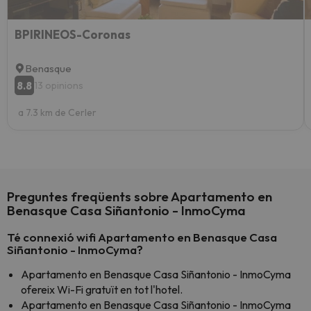
BPIRINEOS-Coronas
Benasque
8.8
13 opinions
a 7.3 km de Cerler
Preguntes freqüents sobre Apartamento en
Benasque Casa Siñantonio - InmoCyma
Té connexió wifi Apartamento en Benasque Casa
Siñantonio - InmoCyma?
Apartamento en Benasque Casa Siñantonio - InmoCyma
ofereix Wi-Fi gratuït en tot l'hotel.
Apartamento en Benasque Casa Siñantonio - InmoCyma