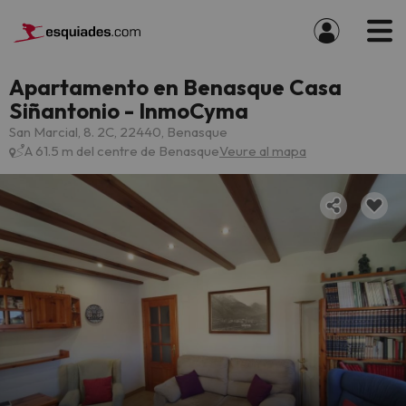
Apartamento en Benasque Casa
Siñantonio - InmoCyma
San Marcial, 8. 2C, 22440, Benasque
A 61.5 m del centre de Benasque
Veure al mapa