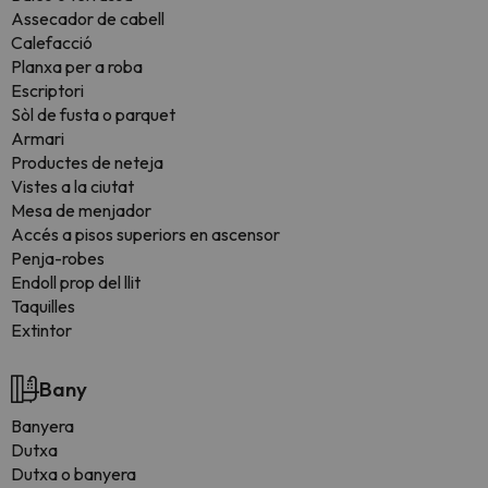
Assecador de cabell
Calefacció
Planxa per a roba
Escriptori
Sòl de fusta o parquet
Armari
Productes de neteja
Vistes a la ciutat
Mesa de menjador
Accés a pisos superiors en ascensor
Penja-robes
Endoll prop del llit
Taquilles
Extintor
Bany
Banyera
Dutxa
Dutxa o banyera