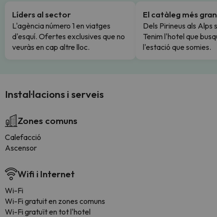
Líders al sector
El catàleg més gran
L'agència número 1 en viatges
Dels Pirineus als Alps 
d'esquí. Ofertes exclusives que no
Tenim l'hotel que busq
veuràs en cap altre lloc.
l'estació que somies.
Instal·lacions i serveis
Zones comuns
Calefacció
Ascensor
Wifi i Internet
Wi-Fi
Wi-Fi gratuit en zones comuns
Wi-Fi gratuït en tot l'hotel