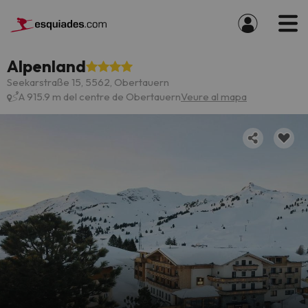
Alpenland
Seekarstraße 15, 5562, Obertauern
A 915.9 m del centre de Obertauern
Veure al mapa