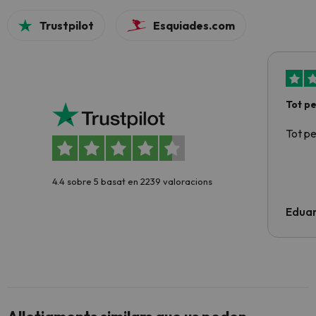
Trustpilot
Esquiades.com
Tot p
Tot p
4.4 sobre 5 basat en 2239 valoracions
Edua