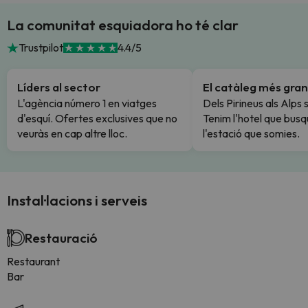
La comunitat esquiadora ho té clar
Trustpilot
4.4/5
Líders al sector
El catàleg més gran
L'agència número 1 en viatges
Dels Pirineus als Alps 
d'esquí. Ofertes exclusives que no
Tenim l'hotel que busq
veuràs en cap altre lloc.
l'estació que somies.
Instal·lacions i serveis
Restauració
Restaurant
Bar