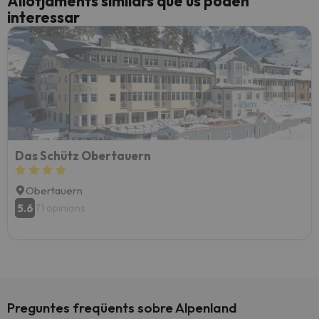
Allotjaments similars que us poden
interessar
Das Schütz Obertauern
Obertauern
5.6
71 opinions
Preguntes freqüents sobre Alpenland