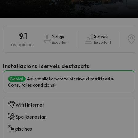
9.1
Neteja
Serveis
Excel·lent
Excel·lent
E
64 opinions
Instal·lacions i serveis destacats
Genial
Aquest allotjament té
piscina climatitzada.
Consulta les condicions!
Wifi i Internet
Spa i benestar
piscines