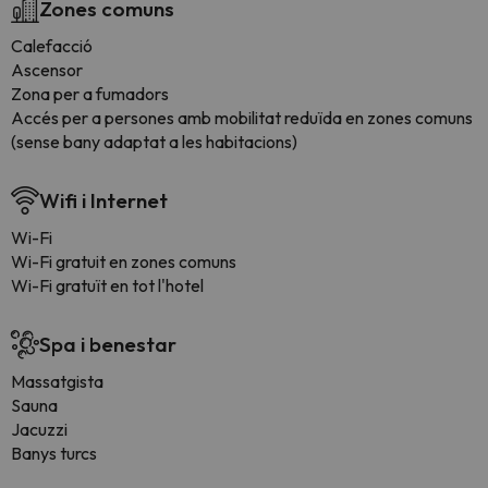
Zones comuns
Calefacció
Ascensor
Zona per a fumadors
Accés per a persones amb mobilitat reduïda en zones comuns
(sense bany adaptat a les habitacions)
Wifi i Internet
Wi-Fi
Wi-Fi gratuit en zones comuns
Wi-Fi gratuït en tot l'hotel
Spa i benestar
Massatgista
Sauna
Jacuzzi
Banys turcs