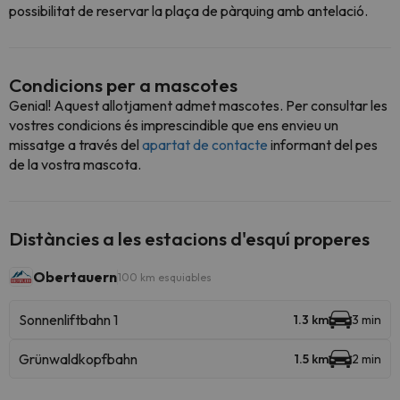
possibilitat de reservar la plaça de pàrquing amb antelació.
Condicions per a mascotes
Genial! Aquest allotjament admet mascotes. Per consultar les
vostres condicions és imprescindible que ens envieu un
missatge a través del
apartat de contacte
informant del pes
de la vostra mascota.
Distàncies a les estacions d'esquí properes
Obertauern
100 km esquiables
Sonnenliftbahn 1
1.3 km
3 min
Grünwaldkopfbahn
1.5 km
2 min