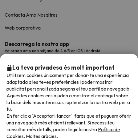
Contacta Amb Nosaltres
Web corporativa
Descarrega la nostra app
Valorada amb una mitjana de 4,6/5 en iOS i Android.
La teva privadesa és molt important
Utilitzem cookies únicament per donar-te una experiència
adaptada a les teves preferències i poder mostrar
publicitat personalitzada segons el teu perfil de navegació.
Aquestes cookies ens ajuden a mostrar el contingut sobre
la base dels teus interessos i optimitzar la nostra web per a
tu.
En fer clic a "Acceptar i tancar", faràs que et puguem oferir
Acceptem
una navegació més eficient i rellevant. Si necessiteu
consultar més detalls, podeu llegir la nostra
Política de
Cookies.
Moltes gràcies.