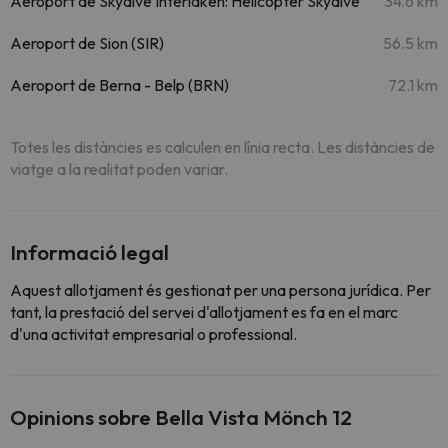
Aeroport de Skydive Interlaken: Helicopter Skydive
34.6 km
Aeroport de Sion (SIR)
56.5 km
Aeroport de Berna - Belp (BRN)
72.1 km
Totes les distàncies es calculen en línia recta. Les distàncies de
viatge a la realitat poden variar.
Informació legal
Aquest allotjament és gestionat per una persona jurídica. Per
tant, la prestació del servei d'allotjament es fa en el marc
d'una activitat empresarial o professional.
Opinions sobre Bella Vista Mönch 12