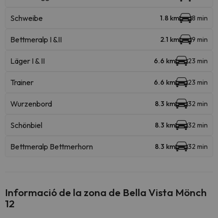
Schweibe
1.8 km
8 min
Bettmeralp I &II
2.1 km
9 min
Läger I & II
6.6 km
23 min
Trainer
6.6 km
23 min
Wurzenbord
8.3 km
32 min
Schönbiel
8.3 km
32 min
Bettmeralp Bettmerhorn
8.3 km
32 min
Informació de la zona de Bella Vista Mönch
12