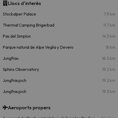
Llocs d'interès
Stockalper Palace
7.9 km
Thermal Camping Brigerbad
11.7 km
Pas del Simplon
14.3 km
Parque natural de Alpe Veglia y Devero
18 km
Jungfrau
18.5 km
Sphinx Observatory
19.2 km
Jungfraujoch
19.2 km
Jungfraujoch
19.3 km
Aeroports propers