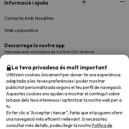
Informació i ajuda
Contacta Amb Nosaltres
Web corporativa
Descarrega la nostra app
Valorada amb una mitjana de 4,6/5 en iOS i Android.
La teva privadesa és molt important
Utilitzem cookies únicament per donar-te una experiència
adaptada a les teves preferències i poder mostrar
publicitat personalitzada segons el teu perfil de navegació.
Aquestes cookies ens ajuden a mostrar el contingut sobre
la base dels teus interessos i optimitzar la nostra web per a
tu.
En fer clic a "Acceptar i tancar", faràs que et puguem oferir
Acceptem
una navegació més eficient i rellevant. Si necessiteu
consultar més detalls, podeu llegir la nostra
Política de