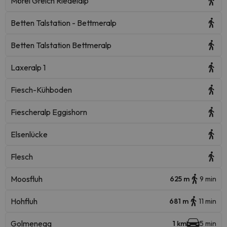
Mörel Greich Riedelalp
Betten Talstation - Bettmeralp
Betten Talstation Bettmeralp
Laxeralp 1
Fiesch-Kühboden
Fiescheralp Eggishorn
Elsenlücke
Flesch
Moosfluh
625 m
9 min
Hohfluh
681 m
11 min
Golmenegg
1 km
5 min