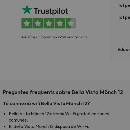
Tot p
Tot p
4.4 sobre 5 basat en 2239 valoracions
Edua
Preguntes freqüents sobre Bella Vista Mönch 12
Té connexió wifi Bella Vista Mönch 12?
Bella Vista Mönch 12 ofereix Wi-Fi gratuït en zones
comunes.
El Bella Vista Mönch 12 disposa de Wi-Fi.