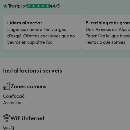
Trustpilot
4.4/5
Líders al sector
El catàleg més gran
L'agència número 1 en viatges
Dels Pirineus als Alps 
d'esquí. Ofertes exclusives que no
Tenim l'hotel que busq
veuràs en cap altre lloc.
l'estació que somies.
Instal·lacions i serveis
Zones comuns
Calefacció
Ascensor
Wifi i Internet
Wi-Fi