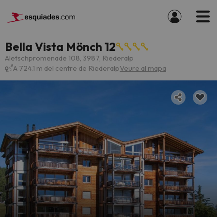
Bella Vista Mönch 12
Aletschpromenade 108, 3987, Riederalp
A 724.1 m del centre de Riederalp
Veure al mapa