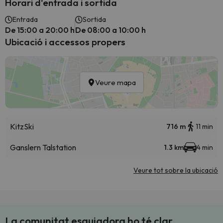
Horari d'entrada i sortida
Entrada
Sortida
De 15:00 a 20:00 h
De 08:00 a 10:00 h
Ubicació i accessos propers
Veure mapa
KitzSki
716 m
11 min
Ganslern Talstation
1.3 km
4 min
Veure tot sobre la ubicació
La comunitat esquiadora ho té clar