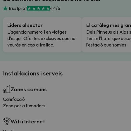
Trustpilot
4.4/5
Líders al sector
El catàleg més gran
L'agència número 1 en viatges
Dels Pirineus als Alps 
d'esquí. Ofertes exclusives que no
Tenim l'hotel que busq
veuràs en cap altre lloc.
l'estació que somies.
Instal·lacions i serveis
Zones comuns
Calefacció
Zona per a fumadors
Wifi i Internet