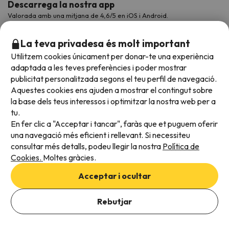
Descarrega la nostra app
Valorada amb una mitjana de 4,6/5 en iOS i Android.
La teva privadesa és molt important
Utilitzem cookies únicament per donar-te una experiència
adaptada a les teves preferències i poder mostrar
publicitat personalitzada segons el teu perfil de navegació.
Aquestes cookies ens ajuden a mostrar el contingut sobre
la base dels teus interessos i optimitzar la nostra web per a
tu.
En fer clic a "Acceptar i tancar", faràs que et puguem oferir
Acceptem
una navegació més eficient i rellevant. Si necessiteu
consultar més detalls, podeu llegir la nostra
Política de
Cookies.
Moltes gràcies.
Condicions generals
Acceptar i ocultar
Privadesa de dades
Afegeix les dates per comprovar la disponibilitat
Política de cookies
Rebutjar
Afegir dates
Viajes para ti S.L.U. Copyright © Esquiades.com 2002-2026