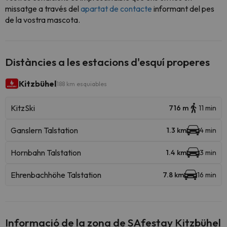
missatge a través del
apartat de contacte
informant del pes
de la vostra mascota.
Distàncies a les estacions d'esquí properes
Kitzbühel
188 km esquiables
KitzSki
716 m
11 min
Ganslern Talstation
1.3 km
4 min
Hornbahn Talstation
1.4 km
3 min
Ehrenbachhöhe Talstation
7.8 km
16 min
Informació de la zona de SAfestay Kitzbühel