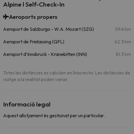
Alpine l Self-Check-In
Aeroports propers
Aeroport de Salzburgo - W.A. Mozart (SZG)
59.4 km
Aeroport de Freilassing (QFL)
62.3 km
Aeroport d’Innsbruck - Kranebitten (INN)
81.3 km
Totes les distàncies es calculen en línia recta. Les distàncies de
viatge a la realitat poden variar.
Informació legal
Aquest allotjament és gestionat per un particular.