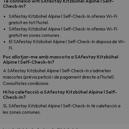
Té connexió wifi SAfestay Kitzbühel Alpine l Self-
Check-In?
SAfestay Kitzbühel Alpine l Self-Check-In ofereix Wi-Fi
gratuït en tot l'hotel.
SAfestay Kitzbühel Alpine l Self-Check-In ofereix Wi-Fi
gratuït en zones comunes.
El SAfestay Kitzbühel Alpine l Self-Check-In disposa de Wi-
Fi.
Puc allotjar-me amb mascota a SAfestay Kitzbühel
Alpine l Self-Check-In?
A SAfestay Kitzbühel Alpine l Self-Check-In s'admeten
mascotes (prèvia petició i de pagament directe a l'hotel).
Consulta les condicions.
Hi ha calefacció a SAfestay Kitzbühel Alpine l Self-
Check-In?
Sí, SAfestay Kitzbühel Alpine l Self-Check-In té calefacció a
les zones comunes.