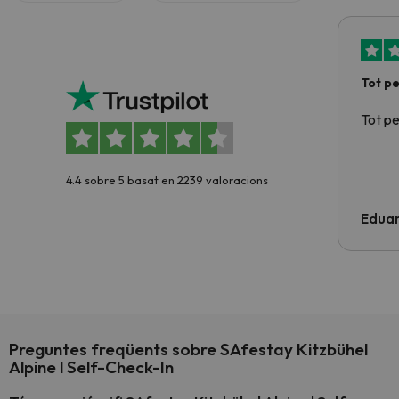
Tot p
Tot p
4.4 sobre 5 basat en 2239 valoracions
Edua
Preguntes freqüents sobre SAfestay Kitzbühel
Alpine l Self-Check-In