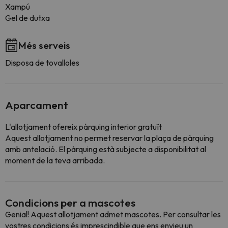
Xampú
Gel de dutxa
Més serveis
Disposa de tovalloles
Aparcament
L'allotjament ofereix pàrquing interior gratuït
Aquest allotjament no permet reservar la plaça de pàrquing
amb antelació. El pàrquing està subjecte a disponibilitat al
moment de la teva arribada.
Condicions per a mascotes
Genial! Aquest allotjament admet mascotes. Per consultar les
vostres condicions és imprescindible que ens envieu un