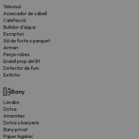
Televisió
Assecador de cabell
Calefacció
Bullidor d'aigua
Escriptori
Sòl de fusta o parquet
Armari
Penja-robes
Endoll prop del llit
Detector de fum
Extintor
Bany
Lavabo
Dutxa
Amenities
Dutxa o banyera
Bany privat
Paper higiènic