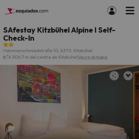
SAfestay Kitzbühel Alpine l Self-
Check-In
Hammerschmiedstraße 10, 6370, Kitzbühel
A 506.7 m del centre de Kitzbühel
Veure al mapa