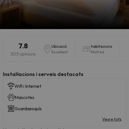
7.8
Ubicació
habitacions
Excel·lent
Molt bé
303 opinions
Instal·lacions i serveis destacats
Wifi i Internet
Mascotes
Guardaesquís
Veure tots