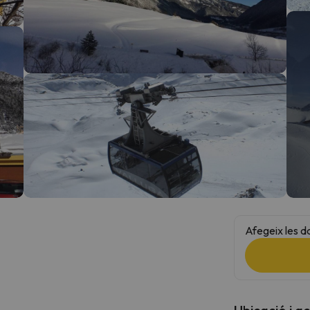
el nord. Quan trobi la seva brúixola torna.
Afegeix les d
Ubicació i a