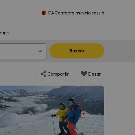
CA
Contacta'ns
Inicia sessió
rups
Buscar
Compartir
Desar