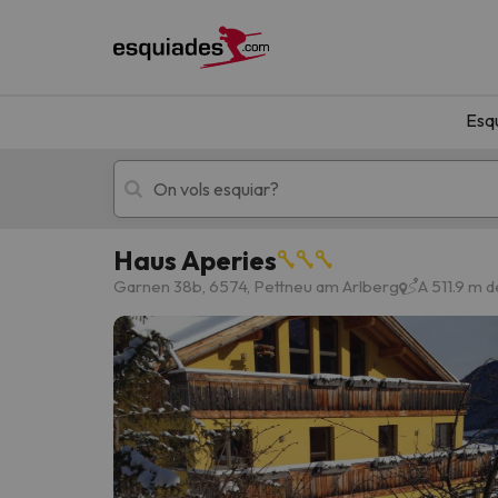
Esq
Haus Aperies
Esquí
Escapades
Garnen 38b, 6574, Pettneu am Arlberg
A 511.9 m 
!Vaja! No hem trobat resultats que coincideixi