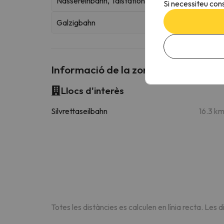
Nassereinbahn, Talstation
Si necessiteu cons
Galzigbahn
Informació de la zona de Haus Aper
Llocs d'interès
Silvrettaseilbahn
16.3 k
Totes les distàncies es calculen en línia recta. Les d