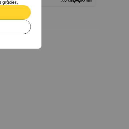
7.6 km
10 min
 gràcies.