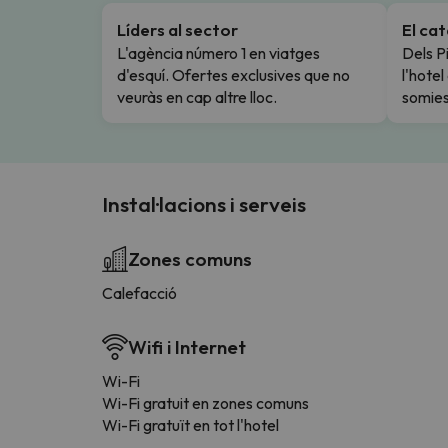
Líders al sector
El ca
L'agència número 1 en viatges
Dels Pi
d'esquí. Ofertes exclusives que no
l'hote
veuràs en cap altre lloc.
somies
Instal·lacions i serveis
Zones comuns
Calefacció
Wifi i Internet
Wi-Fi
Wi-Fi gratuit en zones comuns
Wi-Fi gratuït en tot l'hotel