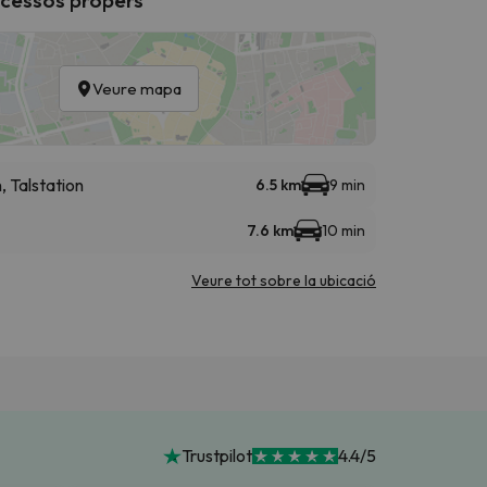
Veure mapa
 Talstation
6.5 km
9 min
7.6 km
10 min
Veure tot sobre la ubicació
Trustpilot
4.4/5