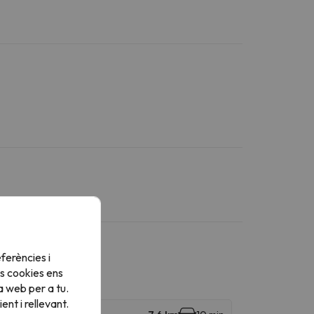
ferències i
s cookies ens
a web per a tu.
nt i rellevant.