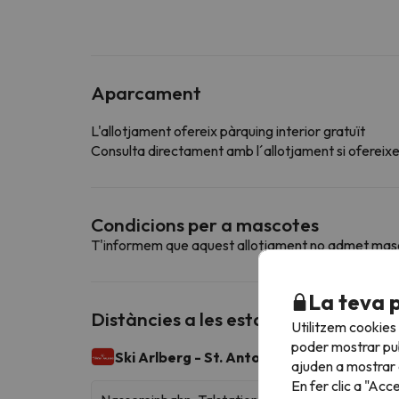
Aparcament
L'allotjament ofereix pàrquing interior gratuït
Consulta directament amb l´allotjament si ofereixen
Condicions per a mascotes
T'informem que aquest allotjament no admet mas
La teva 
Distàncies a les estacions d'esquí p
Utilitzem cookies
poder mostrar pub
Ski Arlberg - St. Anton
299 km esquiables
ajuden a mostrar e
En fer clic a "Acc