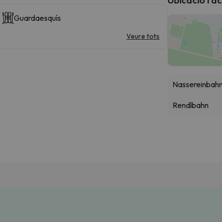
Guardaesquís
Veure tots
Nassereinbahn,
Rendlbahn