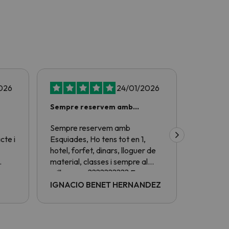
026
24/01/2026
Sempre reservem amb
Mai m'han
Esquiades
Sempre reservem amb
Mai m'han
cte i
Esquiades, Ho tens tot en 1,
hotel, forfet, dinars, lloguer de
material, classes i sempre al
com,
millor preu ?????????? Enguany
a son
tornarem a repetir per Falles
IGNACIO BENET HERNANDEZ
Costa