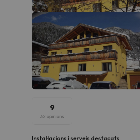
Vaja! Sembla que el nostre cercador ha perdut 
9
32 opinions
Instal·lacions i serveis destacats