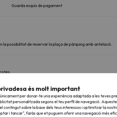
Guarda esquís de pagament
 la possibilitat de reservar la plaça de pàrquing amb antelació.
cotes.
privadesa és molt important
roperes
 únicament per donar-te una experiència adaptada a les teves pre
licitat personalitzada segons el teu perfil de navegació. Aqueste
l contingut sobre la base dels teus interessos i optimitzar la nostr
eptar i tancar", faràs que et puguem oferir una navegació més eficie