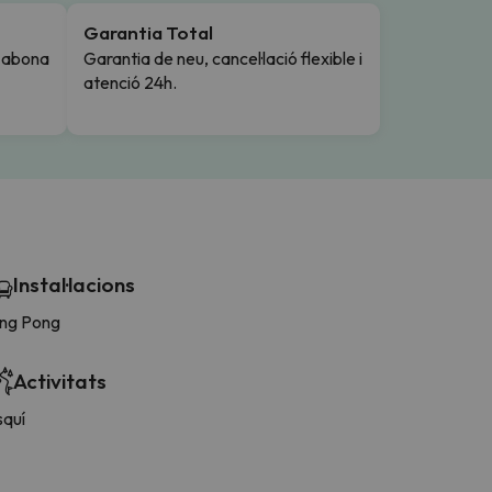
Garantia Total
i abona
Garantia de neu, cancel·lació flexible i
atenció 24h.
Instal·lacions
ing Pong
Activitats
squí