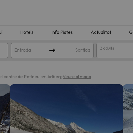
uí
Hotels
Info Pistes
Actualitat
G
2 adults
Entrada
Sortida
del centre de Pettneu am Arlberg
Veure al mapa
n amb la teva cerca. Intenteu modificar la destinació.