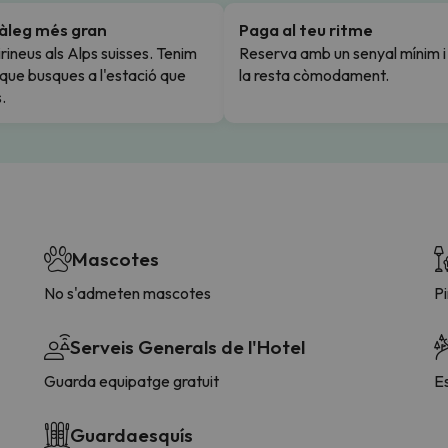
tàleg més gran
Paga al teu ritme
rineus als Alps suisses. Tenim
Reserva amb un senyal mínim 
l que busques a l'estació que
la resta còmodament.
.
Mascotes
No s'admeten mascotes
P
Serveis Generals de l'Hotel
Guarda equipatge gratuit
E
Guardaesquís