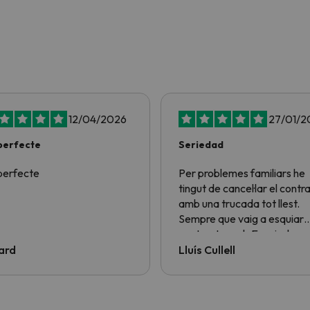
12/04/2026
27/01/2
perfecte
Seriedad
perfecte
Per problemes familiars he
tingut de cancel·lar el contra
amb una trucada tot llest.
Sempre que vaig a esquiar
contracto amb Esquiades.
per no tenir neu a Tarragon
ard
Lluís Cullell
els millors.